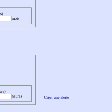
s)
mois
ure)
heures
Créer une alerte