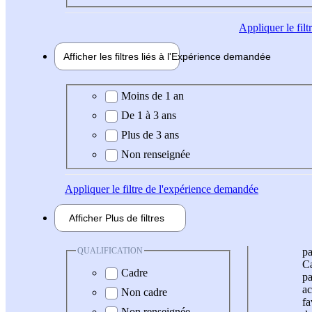
Appliquer
le fil
Afficher les filtres liés à l'
Expérience
demandée
Expérience demandée
Moins de 1 an
De 1 à 3 ans
Plus de 3 ans
Non renseignée
Appliquer
le filtre de l'expérience demandée
Afficher
Plus de
filtres
QUALIFICATION
pa
Ca
Cadre
pa
ac
Non cadre
fa
Non renseignée