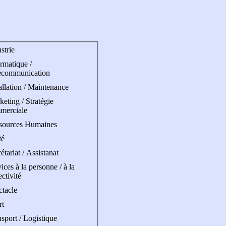
strie
rmatique /
écommunication
allation / Maintenance
eting / Stratégie
merciale
sources Humaines
té
étariat / Assistanat
ices à la personne / à la
ectivité
ctacle
rt
sport / Logistique