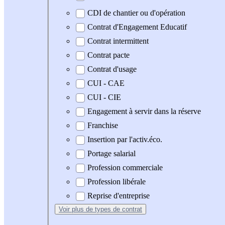
CDI de chantier ou d'opération
Contrat d'Engagement Educatif
Contrat intermittent
Contrat pacte
Contrat d'usage
CUI - CAE
CUI - CIE
Engagement à servir dans la réserve
Franchise
Insertion par l'activ.éco.
Portage salarial
Profession commerciale
Profession libérale
Reprise d'entreprise
Voir plus
de types de contrat