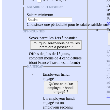
de
l
SALAIRE BRUT MINIMUM
se
si
Salaire minimum
Po
co
Choisissez une périodicité pour le salaire saisi
En
OPPORTUNITÉS
Soyez parmi les 1ers à postuler
Pourquoi serez-vous parmi les
premiers à postuler ?
L'
Offres de plus de 15 jours,
pe
comptant moins de 4 candidatures
en
(dont France Travail est informé)
ha
HANDICAP
un
pr
Employeur handi-
de
engagé
ad
Qu'est-ce qu'un
ca
employeur handi-
sa
engagé ?
le
Un employeur handi-
engagé est un
employeur reconnu