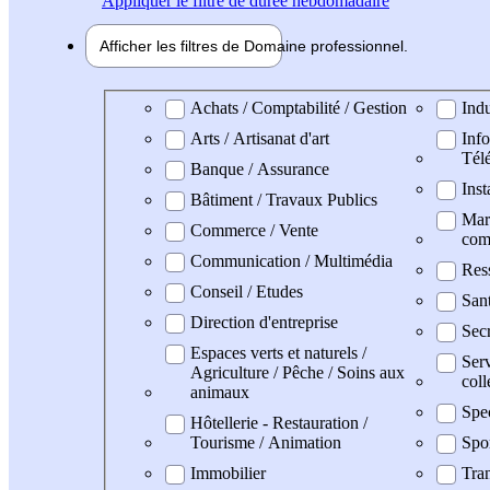
Appliquer
le filtre de durée hebdomadaire
Afficher les filtres de
Domaine pro
fessionnel
Domaine professionel
Achats / Comptabilité / Gestion
Indu
Arts / Artisanat d'art
Info
Tél
Banque / Assurance
Inst
Bâtiment / Travaux Publics
Mark
Commerce / Vente
com
Communication / Multimédia
Res
Conseil / Etudes
San
Direction d'entreprise
Secr
Espaces verts et naturels /
Serv
Agriculture / Pêche / Soins aux
coll
animaux
Spe
Hôtellerie - Restauration /
Tourisme / Animation
Spo
Immobilier
Tran