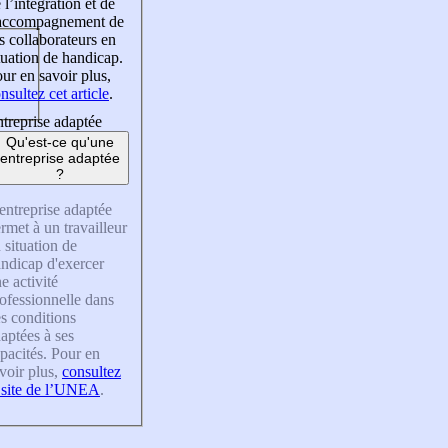
 l’intégration et de
’accompagnement de
s collaborateurs en
tuation de handicap.
ur en savoir plus,
nsultez cet article
.
treprise adaptée
Qu'est-ce qu'une
entreprise adaptée
?
entreprise adaptée
rmet à un travailleur
 situation de
ndicap d'exercer
e activité
ofessionnelle dans
s conditions
aptées à ses
pacités. Pour en
voir plus,
consultez
 site de l’UNEA
.