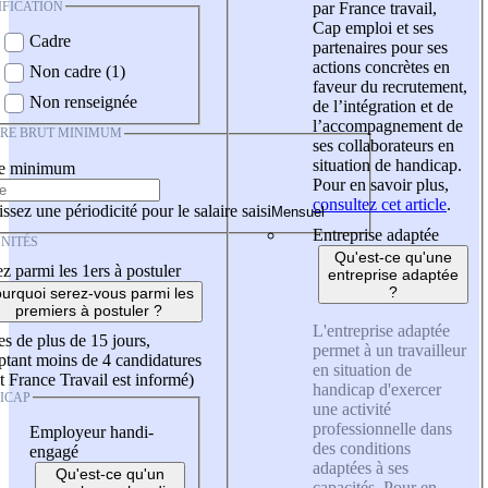
IFICATION
par France travail,
Cap emploi et ses
Cadre
partenaires pour ses
actions concrètes en
Non cadre (1)
faveur du recrutement,
Non renseignée
de l’intégration et de
l’accompagnement de
IRE BRUT MINIMUM
ses collaborateurs en
situation de handicap.
re minimum
Pour en savoir plus,
consultez cet article
.
ssez une périodicité pour le salaire saisi
Entreprise adaptée
NITÉS
Qu'est-ce qu'une
z parmi les 1ers à postuler
entreprise adaptée
?
urquoi serez-vous parmi les
premiers à postuler ?
L'entreprise adaptée
es de plus de 15 jours,
permet à un travailleur
tant moins de 4 candidatures
en situation de
t France Travail est informé)
handicap d'exercer
ICAP
une activité
professionnelle dans
Employeur handi-
des conditions
engagé
adaptées à ses
Qu'est-ce qu'un
capacités. Pour en