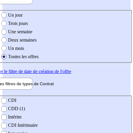
e création de l'offre
Un jour
Trois jours
Une semaine
Deux semaines
Un mois
Toutes les offres
er
le filtre de date de création de l'offre
les filtres de types de
Contrat
de contrat
CDI
CDD (1)
Intérim
CDI Intérimaire