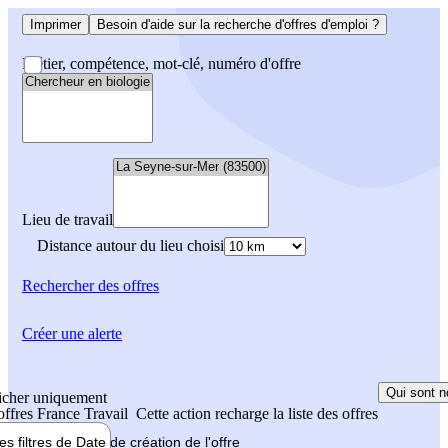
Imprimer
Besoin d'aide sur la recherche d'offres d'emploi ?
Métier, compétence, mot-clé, numéro d'offre
Lieu de travail
Distance autour du lieu choisi
Rechercher
des offres
Créer une alerte
Qui sont n
icher uniquement
 offres France Travail
Cette action recharge la liste des offres
les filtres de
Date de création
de l'offre