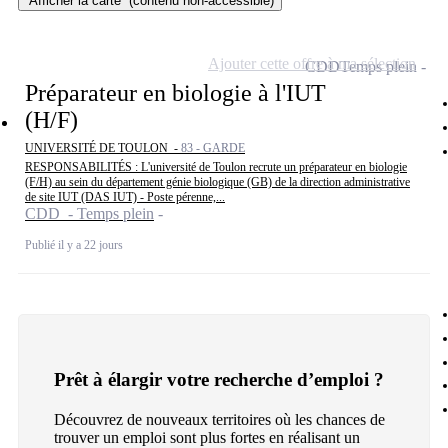
Afficher la carte
(contenu non-accessible)
Ajouter cette offre à ma sélection
CDD
Temps plein
Préparateur en biologie à l'IUT
(H/F)
UNIVERSITÉ DE TOULON -
83 - GARDE
RESPONSABILITÉS : L'université de Toulon recrute un préparateur en biologie
(F/H) au sein du département génie biologique (GB) de la direction administrative
de site IUT (DAS IUT) - Poste pérenne,...
CDD - Temps plein
Publié il y a 22 jours
Prêt à élargir votre recherche d’emploi ?
Découvrez de nouveaux territoires où les chances de
trouver un emploi sont plus fortes en réalisant un