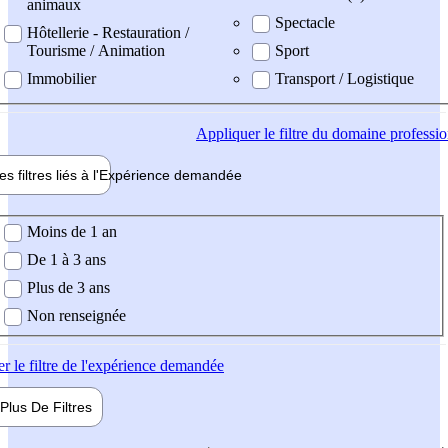
animaux
Spectacle
Hôtellerie - Restauration /
Tourisme / Animation
Sport
Immobilier
Transport / Logistique
Appliquer
le filtre du domaine professi
es filtres liés à l'
Expérience
demandée
ience demandée
Moins de 1 an
De 1 à 3 ans
Plus de 3 ans
Non renseignée
er
le filtre de l'expérience demandée
Plus De
Filtres