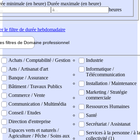
ée minimale (en heure)
Durée maximale (en heure)
heures
er
le filtre de durée hebdomadaire
les filtres de
Domaine pro
fessionnel
ne professionel
Achats / Comptabilité / Gestion
Industrie
Arts / Artisanat d'art
Informatique /
Télécommunication
Banque / Assurance
Installation / Maintenance
Bâtiment / Travaux Publics
Marketing / Stratégie
Commerce / Vente
commerciale
Communication / Multimédia
Ressources Humaines
Conseil / Etudes
Santé
Direction d'entreprise
Secrétariat / Assistanat
Espaces verts et naturels /
Services à la personne / à l
Agriculture / Pêche / Soins aux
collectivité (1)