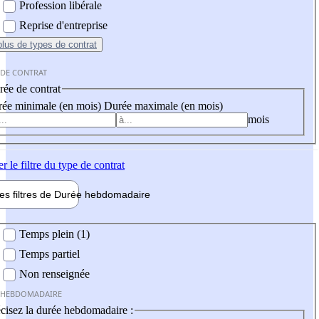
Profession libérale
Reprise d'entreprise
plus
de types de contrat
 DE CONTRAT
ée de contrat
ée minimale (en mois)
Durée maximale (en mois)
mois
er
le filtre du type de contrat
les filtres de
Durée hebdo
madaire
 hebdomadaire
Temps plein (1)
Temps partiel
Non renseignée
 HEBDOMADAIRE
cisez la durée hebdomadaire :