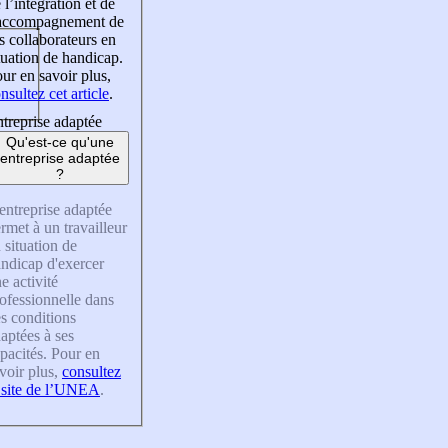
 l’intégration et de
’accompagnement de
s collaborateurs en
tuation de handicap.
ur en savoir plus,
nsultez cet article
.
treprise adaptée
Qu'est-ce qu'une
entreprise adaptée
?
entreprise adaptée
rmet à un travailleur
 situation de
ndicap d'exercer
e activité
ofessionnelle dans
s conditions
aptées à ses
pacités. Pour en
voir plus,
consultez
 site de l’UNEA
.