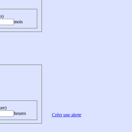
s)
mois
ure)
heures
Créer une alerte