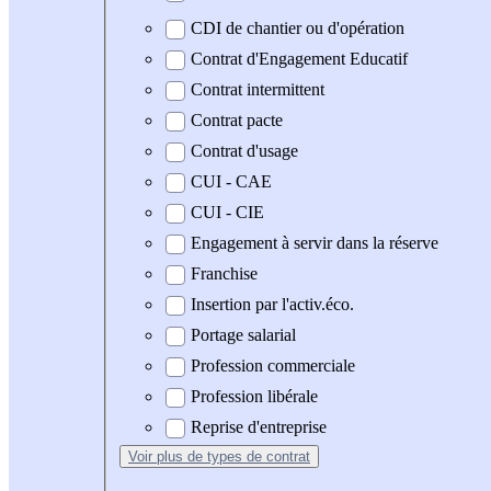
CDI de chantier ou d'opération
Contrat d'Engagement Educatif
Contrat intermittent
Contrat pacte
Contrat d'usage
CUI - CAE
CUI - CIE
Engagement à servir dans la réserve
Franchise
Insertion par l'activ.éco.
Portage salarial
Profession commerciale
Profession libérale
Reprise d'entreprise
Voir plus
de types de contrat