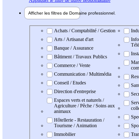
Appliquer
le filtre de durée hebdomadaire
Afficher les filtres de
Domaine pro
fessionnel
Domaine professionel
Achats / Comptabilité / Gestion
Indu
Arts / Artisanat d'art
Info
Tél
Banque / Assurance
Inst
Bâtiment / Travaux Publics
Mark
Commerce / Vente
com
Communication / Multimédia
Res
Conseil / Etudes
San
Direction d'entreprise
Secr
Espaces verts et naturels /
Serv
Agriculture / Pêche / Soins aux
coll
animaux
Spe
Hôtellerie - Restauration /
Tourisme / Animation
Spo
Immobilier
Tran