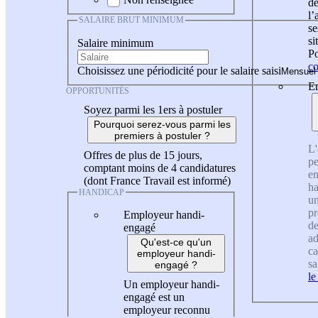
de
l
SALAIRE BRUT MINIMUM
se
si
Salaire minimum
Po
co
Choisissez une périodicité pour le salaire saisi
En
OPPORTUNITÉS
Soyez parmi les 1ers à postuler
Pourquoi serez-vous parmi les
premiers à postuler ?
L'
Offres de plus de 15 jours,
pe
comptant moins de 4 candidatures
en
(dont France Travail est informé)
ha
HANDICAP
un
pr
Employeur handi-
de
engagé
ad
Qu'est-ce qu'un
ca
employeur handi-
sa
engagé ?
le
Un employeur handi-
engagé est un
employeur reconnu