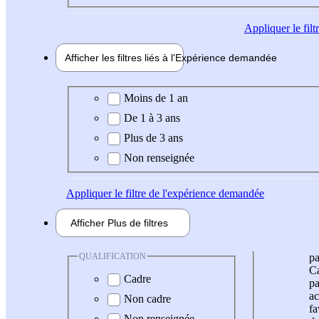
Appliquer
le fil
Afficher les filtres liés à l'
Expérience
demandée
Expérience demandée
Moins de 1 an
De 1 à 3 ans
Plus de 3 ans
Non renseignée
Appliquer
le filtre de l'expérience demandée
Afficher
Plus de
filtres
QUALIFICATION
pa
Ca
Cadre
pa
ac
Non cadre
fa
Non renseignée