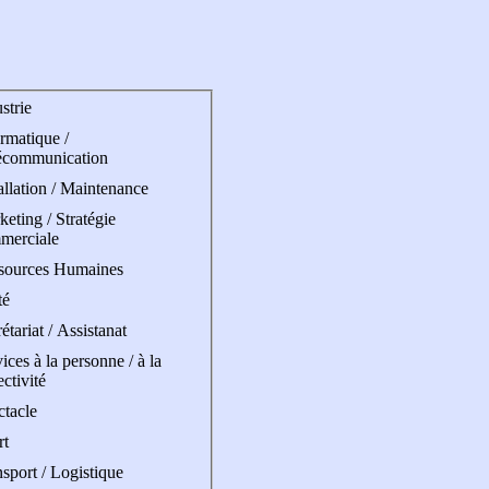
strie
rmatique /
écommunication
allation / Maintenance
eting / Stratégie
merciale
sources Humaines
té
étariat / Assistanat
ices à la personne / à la
ectivité
ctacle
rt
sport / Logistique