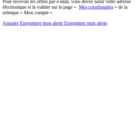
Pour recevoir les offres par e-mail, vous devez saisir votre adresse
électronique et la valider sur la page «
Mes coordonnées
» de la
rubrique « Mon compte »
Annuler
Enregistrer mon alerte
Enregistrer
mon alerte