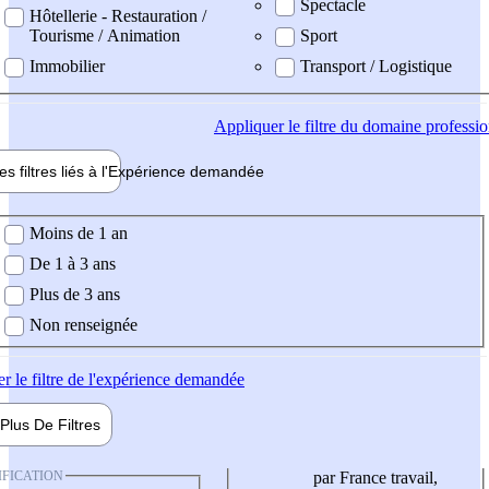
Spectacle
Hôtellerie - Restauration /
Tourisme / Animation
Sport
Immobilier
Transport / Logistique
Appliquer
le filtre du domaine professi
es filtres liés à l'
Expérience
demandée
ience demandée
Moins de 1 an
De 1 à 3 ans
Plus de 3 ans
Non renseignée
er
le filtre de l'expérience demandée
Plus De
Filtres
IFICATION
par France travail,