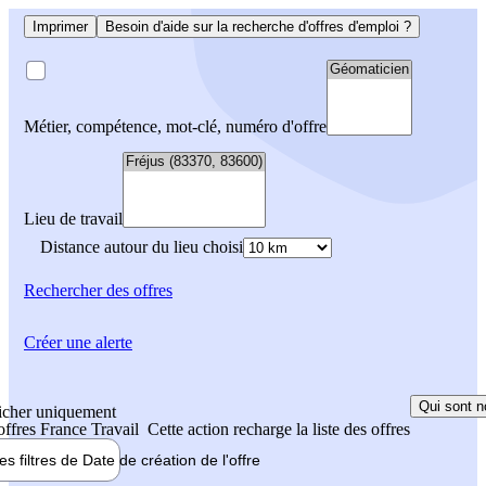
Imprimer
Besoin d'aide sur la recherche d'offres d'emploi ?
Métier, compétence, mot-clé, numéro d'offre
Lieu de travail
Distance autour du lieu choisi
Rechercher
des offres
Créer une alerte
Qui sont n
icher uniquement
 offres France Travail
Cette action recharge la liste des offres
les filtres de
Date de création
de l'offre