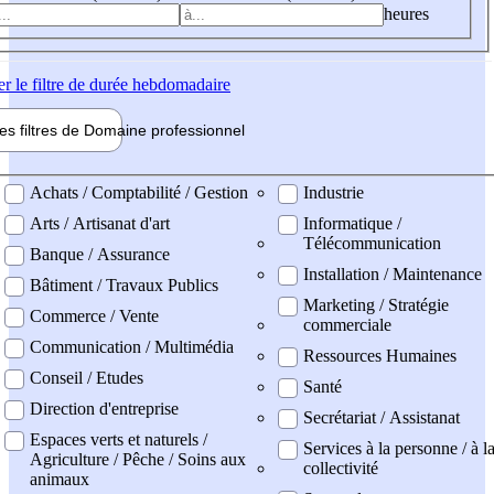
heures
er
le filtre de durée hebdomadaire
les filtres de
Domaine pro
fessionnel
ne professionel
Achats / Comptabilité / Gestion
Industrie
Arts / Artisanat d'art
Informatique /
Télécommunication
Banque / Assurance
Installation / Maintenance
Bâtiment / Travaux Publics
Marketing / Stratégie
Commerce / Vente
commerciale
Communication / Multimédia
Ressources Humaines
Conseil / Etudes
Santé
Direction d'entreprise
Secrétariat / Assistanat
Espaces verts et naturels /
Services à la personne / à l
Agriculture / Pêche / Soins aux
collectivité
animaux