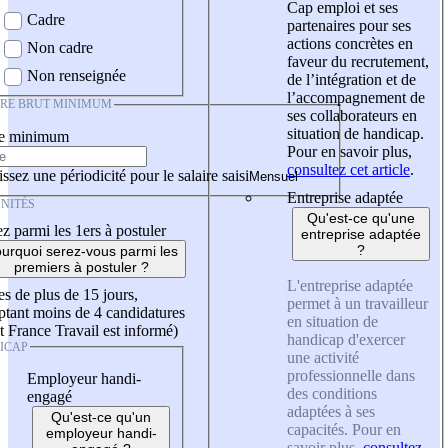
Cap emploi et ses
Cadre
partenaires pour ses
actions concrètes en
Non cadre
faveur du recrutement,
Non renseignée
de l’intégration et de
l’accompagnement de
IRE BRUT MINIMUM
ses collaborateurs en
situation de handicap.
re minimum
Pour en savoir plus,
consultez cet article
.
ssez une périodicité pour le salaire saisi
Entreprise adaptée
NITÉS
Qu'est-ce qu'une
z parmi les 1ers à postuler
entreprise adaptée
?
urquoi serez-vous parmi les
premiers à postuler ?
L'entreprise adaptée
es de plus de 15 jours,
permet à un travailleur
tant moins de 4 candidatures
en situation de
t France Travail est informé)
handicap d'exercer
ICAP
une activité
professionnelle dans
Employeur handi-
des conditions
engagé
adaptées à ses
Qu'est-ce qu'un
capacités. Pour en
employeur handi-
savoir plus,
consultez