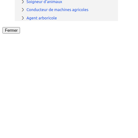
Fermer
Fermer
le détail de l'offre
/
Offre
sur
Offre précéden