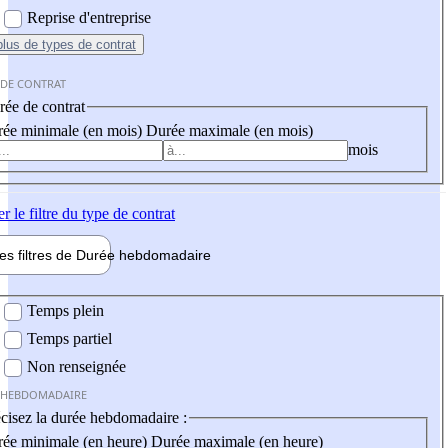
Reprise d'entreprise
plus
de types de contrat
 DE CONTRAT
ée de contrat
ée minimale (en mois)
Durée maximale (en mois)
mois
er
le filtre du type de contrat
les filtres de
Durée hebdo
madaire
 hebdomadaire
Temps plein
Temps partiel
Non renseignée
 HEBDOMADAIRE
cisez la durée hebdomadaire :
ée minimale (en heure)
Durée maximale (en heure)