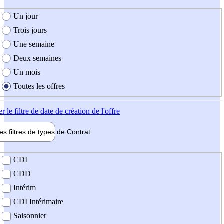
e création de l'offre
Un jour
Trois jours
Une semaine
Deux semaines
Un mois
Toutes les offres
er
le filtre de date de création de l'offre
les filtres de types de
Contrat
de contrat
CDI
CDD
Intérim
CDI Intérimaire
Saisonnier