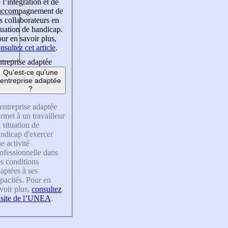
 l’intégration et de
’accompagnement de
s collaborateurs en
tuation de handicap.
ur en savoir plus,
nsultez cet article
.
treprise adaptée
Qu'est-ce qu'une
entreprise adaptée
?
entreprise adaptée
rmet à un travailleur
 situation de
ndicap d'exercer
e activité
ofessionnelle dans
s conditions
aptées à ses
pacités. Pour en
voir plus,
consultez
 site de l’UNEA
.