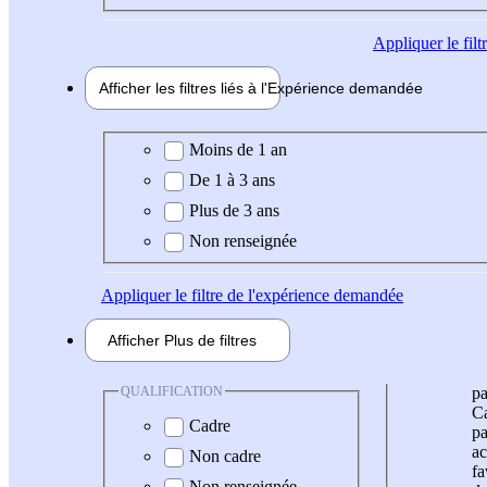
Appliquer
le fil
Afficher les filtres liés à l'
Expérience
demandée
Expérience demandée
Moins de 1 an
De 1 à 3 ans
Plus de 3 ans
Non renseignée
Appliquer
le filtre de l'expérience demandée
Afficher
Plus de
filtres
QUALIFICATION
pa
Ca
Cadre
pa
ac
Non cadre
fa
Non renseignée