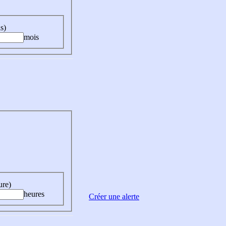
s)
mois
ure)
heures
Créer une alerte