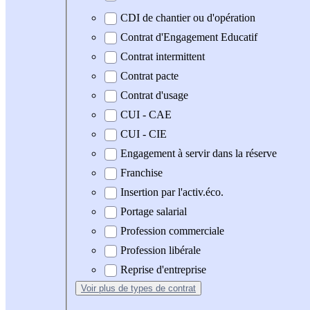
CDI de chantier ou d'opération
Contrat d'Engagement Educatif
Contrat intermittent
Contrat pacte
Contrat d'usage
CUI - CAE
CUI - CIE
Engagement à servir dans la réserve
Franchise
Insertion par l'activ.éco.
Portage salarial
Profession commerciale
Profession libérale
Reprise d'entreprise
Voir plus
de types de contrat