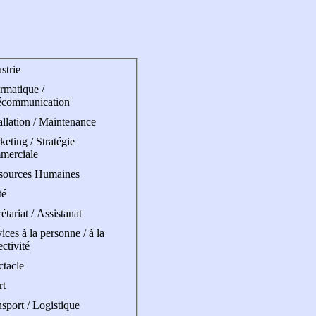
strie
rmatique /
écommunication
allation / Maintenance
eting / Stratégie
merciale
sources Humaines
té
étariat / Assistanat
ices à la personne / à la
ectivité
ctacle
rt
sport / Logistique