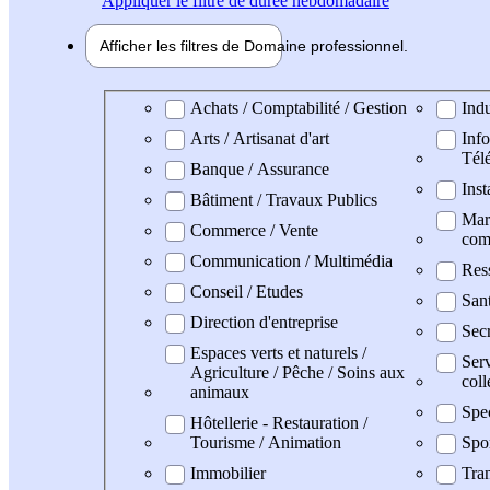
Appliquer
le filtre de durée hebdomadaire
Afficher les filtres de
Domaine pro
fessionnel
Domaine professionel
Achats / Comptabilité / Gestion
Indu
Arts / Artisanat d'art
Info
Tél
Banque / Assurance
Inst
Bâtiment / Travaux Publics
Mark
Commerce / Vente
com
Communication / Multimédia
Res
Conseil / Etudes
San
Direction d'entreprise
Secr
Espaces verts et naturels /
Serv
Agriculture / Pêche / Soins aux
coll
animaux
Spe
Hôtellerie - Restauration /
Tourisme / Animation
Spo
Immobilier
Tran