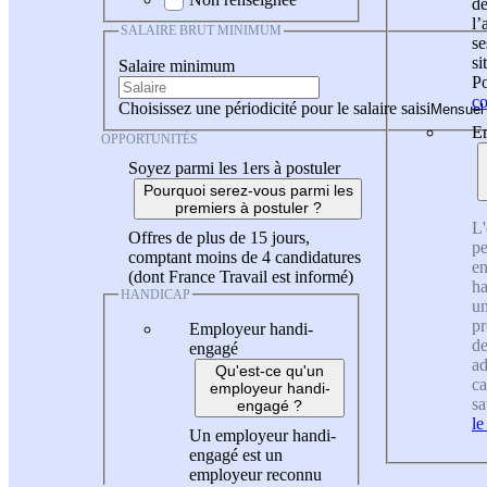
de
l
SALAIRE BRUT MINIMUM
se
si
Salaire minimum
Po
co
Choisissez une périodicité pour le salaire saisi
En
OPPORTUNITÉS
Soyez parmi les 1ers à postuler
Pourquoi serez-vous parmi les
premiers à postuler ?
L'
Offres de plus de 15 jours,
pe
comptant moins de 4 candidatures
en
(dont France Travail est informé)
ha
HANDICAP
un
pr
Employeur handi-
de
engagé
ad
Qu'est-ce qu'un
ca
employeur handi-
sa
engagé ?
le
Un employeur handi-
engagé est un
employeur reconnu