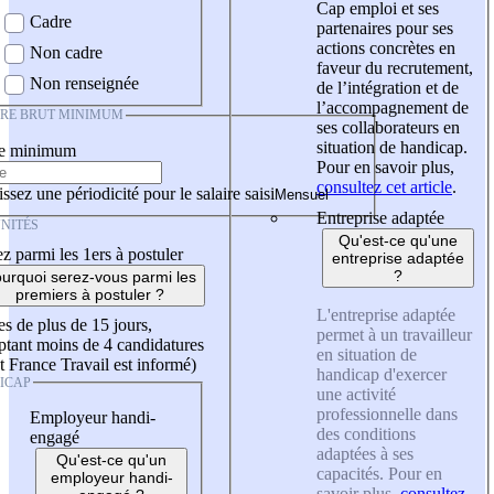
Cap emploi et ses
Cadre
partenaires pour ses
actions concrètes en
Non cadre
faveur du recrutement,
Non renseignée
de l’intégration et de
l’accompagnement de
IRE BRUT MINIMUM
ses collaborateurs en
situation de handicap.
re minimum
Pour en savoir plus,
consultez cet article
.
ssez une périodicité pour le salaire saisi
Entreprise adaptée
NITÉS
Qu'est-ce qu'une
z parmi les 1ers à postuler
entreprise adaptée
?
urquoi serez-vous parmi les
premiers à postuler ?
L'entreprise adaptée
es de plus de 15 jours,
permet à un travailleur
tant moins de 4 candidatures
en situation de
t France Travail est informé)
handicap d'exercer
ICAP
une activité
professionnelle dans
Employeur handi-
des conditions
engagé
adaptées à ses
Qu'est-ce qu'un
capacités. Pour en
employeur handi-
savoir plus,
consultez