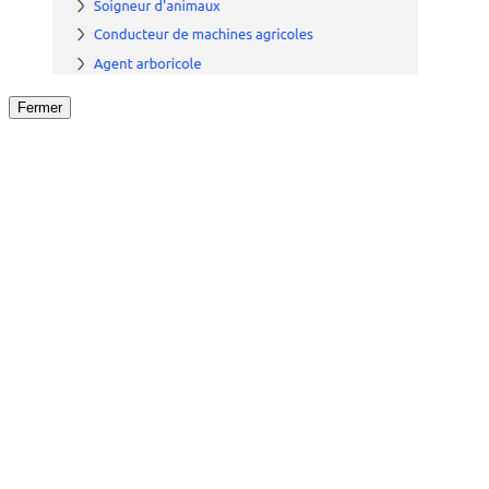
Fermer
Fermer
le détail de l'offre
/
Offre
sur
Offre précéden