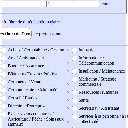
heures
er
le filtre de durée hebdomadaire
les filtres de
Domaine pro
fessionnel
ne professionel
Achats / Comptabilité / Gestion
Industrie
Arts / Artisanat d'art
Informatique /
Télécommunication
Banque / Assurance
Installation / Maintenance
Bâtiment / Travaux Publics
Marketing / Stratégie
Commerce / Vente
commerciale
Communication / Multimédia
Ressources Humaines
Conseil / Etudes
Santé
Direction d'entreprise
Secrétariat / Assistanat
Espaces verts et naturels /
Services à la personne / à l
Agriculture / Pêche / Soins aux
collectivité
animaux