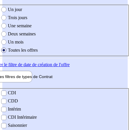
e création de l'offre
Un jour
Trois jours
Une semaine
Deux semaines
Un mois
Toutes les offres
er
le filtre de date de création de l'offre
les filtres de types de
Contrat
de contrat
CDI
CDD
Intérim
CDI Intérimaire
Saisonnier