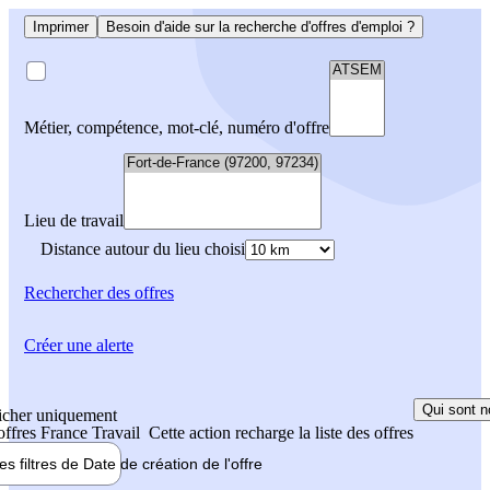
Imprimer
Besoin d'aide sur la recherche d'offres d'emploi ?
Métier, compétence, mot-clé, numéro d'offre
Lieu de travail
Distance autour du lieu choisi
Rechercher
des offres
Créer une alerte
Qui sont n
icher uniquement
 offres France Travail
Cette action recharge la liste des offres
les filtres de
Date de création
de l'offre