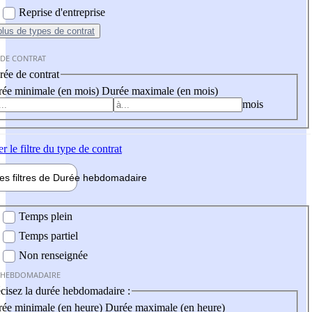
Reprise d'entreprise
plus
de types de contrat
 DE CONTRAT
ée de contrat
ée minimale (en mois)
Durée maximale (en mois)
mois
er
le filtre du type de contrat
les filtres de
Durée hebdo
madaire
 hebdomadaire
Temps plein
Temps partiel
Non renseignée
 HEBDOMADAIRE
cisez la durée hebdomadaire :
ée minimale (en heure)
Durée maximale (en heure)