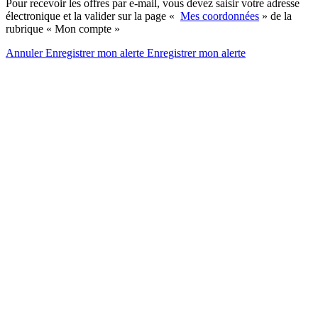
Pour recevoir les offres par e-mail, vous devez saisir votre adresse
électronique et la valider sur la page «
Mes coordonnées
» de la
rubrique « Mon compte »
Annuler
Enregistrer mon alerte
Enregistrer
mon alerte