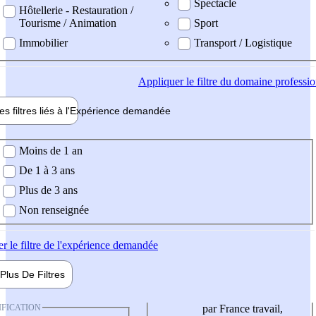
Spectacle
Hôtellerie - Restauration /
Tourisme / Animation
Sport
Immobilier
Transport / Logistique
Appliquer
le filtre du domaine professi
es filtres liés à l'
Expérience
demandée
ience demandée
Moins de 1 an
De 1 à 3 ans
Plus de 3 ans
Non renseignée
er
le filtre de l'expérience demandée
Plus De
Filtres
IFICATION
par France travail,