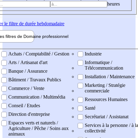
heures
er
le filtre de durée hebdomadaire
les filtres de
Domaine pro
fessionnel
ne professionel
Achats / Comptabilité / Gestion
Industrie
Arts / Artisanat d'art
Informatique /
Télécommunication
Banque / Assurance
Installation / Maintenance
Bâtiment / Travaux Publics
Marketing / Stratégie
Commerce / Vente
commerciale
Communication / Multimédia
Ressources Humaines
Conseil / Etudes
Santé
Direction d'entreprise
Secrétariat / Assistanat
Espaces verts et naturels /
Services à la personne / à l
Agriculture / Pêche / Soins aux
collectivité
animaux