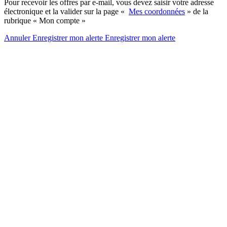
Pour recevoir les offres par e-mail, vous devez saisir votre adresse
électronique et la valider sur la page «
Mes coordonnées
» de la
rubrique « Mon compte »
Annuler
Enregistrer mon alerte
Enregistrer
mon alerte