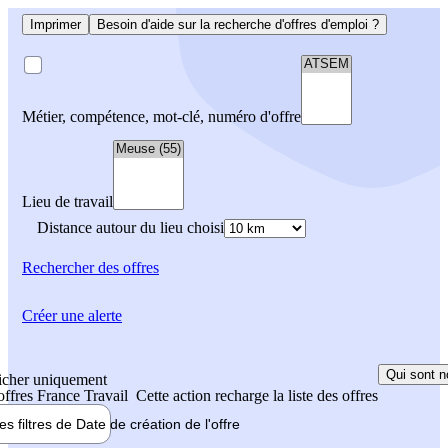
Imprimer
Besoin d'aide sur la recherche d'offres d'emploi ?
Métier, compétence, mot-clé, numéro d'offre
Lieu de travail
Distance autour du lieu choisi
Rechercher
des offres
Créer une alerte
Qui sont n
icher uniquement
 offres France Travail
Cette action recharge la liste des offres
les filtres de
Date de création
de l'offre