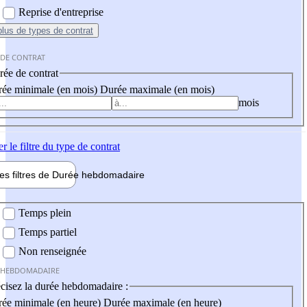
Reprise d'entreprise
plus
de types de contrat
 DE CONTRAT
ée de contrat
ée minimale (en mois)
Durée maximale (en mois)
mois
er
le filtre du type de contrat
les filtres de
Durée hebdo
madaire
 hebdomadaire
Temps plein
Temps partiel
Non renseignée
 HEBDOMADAIRE
cisez la durée hebdomadaire :
ée minimale (en heure)
Durée maximale (en heure)