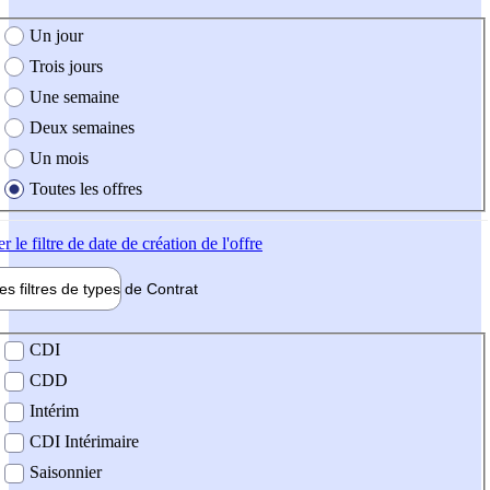
e création de l'offre
Un jour
Trois jours
Une semaine
Deux semaines
Un mois
Toutes les offres
er
le filtre de date de création de l'offre
les filtres de types de
Contrat
de contrat
CDI
CDD
Intérim
CDI Intérimaire
Saisonnier