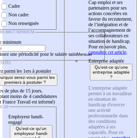
Cap emploi et ses
Cadre
partenaires pour ses
actions concrètes en
Non cadre
faveur du recrutement,
Non renseignée
de l’intégration et de
l’accompagnement de
IRE BRUT MINIMUM
ses collaborateurs en
situation de handicap.
re minimum
Pour en savoir plus,
consultez cet article
.
ssez une périodicité pour le salaire saisi
Entreprise adaptée
NITÉS
Qu'est-ce qu'une
z parmi les 1ers à postuler
entreprise adaptée
?
urquoi serez-vous parmi les
premiers à postuler ?
L'entreprise adaptée
es de plus de 15 jours,
permet à un travailleur
tant moins de 4 candidatures
en situation de
t France Travail est informé)
handicap d'exercer
ICAP
une activité
professionnelle dans
Employeur handi-
des conditions
engagé
adaptées à ses
Qu'est-ce qu'un
capacités. Pour en
employeur handi-
savoir plus,
consultez