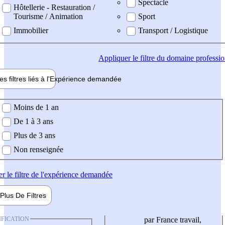
Spectacle
Hôtellerie - Restauration /
Tourisme / Animation
Sport
Immobilier
Transport / Logistique
Appliquer
le filtre du domaine professi
es filtres liés à l'
Expérience
demandée
ience demandée
Moins de 1 an
De 1 à 3 ans
Plus de 3 ans
Non renseignée
er
le filtre de l'expérience demandée
Plus De
Filtres
IFICATION
par France travail,