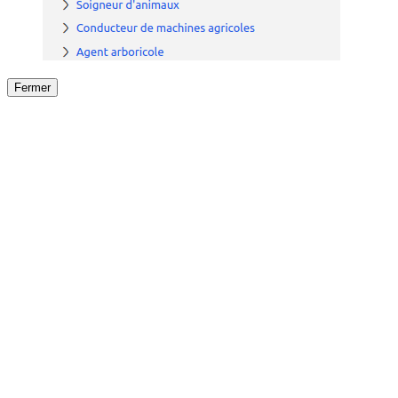
Fermer
Fermer
le détail de l'offre
/
Offre
sur
Offre précéden