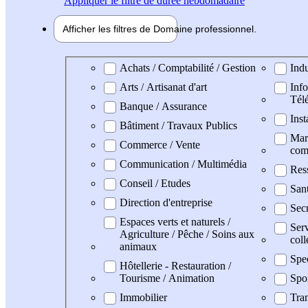
Appliquer
le filtre de durée hebdomadaire
Afficher les filtres de
Domaine pro
fessionnel
Domaine professionel
Achats / Comptabilité / Gestion
Indu
Arts / Artisanat d'art
Info
Tél
Banque / Assurance
Inst
Bâtiment / Travaux Publics
Mark
Commerce / Vente
com
Communication / Multimédia
Res
Conseil / Etudes
San
Direction d'entreprise
Secr
Espaces verts et naturels /
Serv
Agriculture / Pêche / Soins aux
coll
animaux
Spe
Hôtellerie - Restauration /
Tourisme / Animation
Spo
Immobilier
Tran