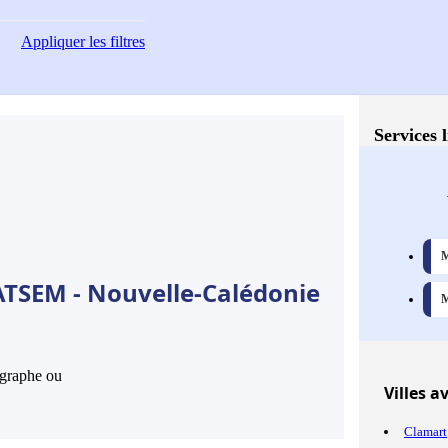
Appliquer
les filtres
Services 
M
ATSEM - Nouvelle-Calédonie
M
hographe ou
Villes
av
Clamart