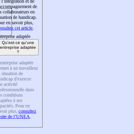
 l’intégration et de
’accompagnement de
s collaborateurs en
tuation de handicap.
ur en savoir plus,
nsultez cet article
.
treprise adaptée
Qu'est-ce qu'une
entreprise adaptée
?
entreprise adaptée
rmet à un travailleur
 situation de
ndicap d'exercer
e activité
ofessionnelle dans
s conditions
aptées à ses
pacités. Pour en
voir plus,
consultez
 site de l’UNEA
.