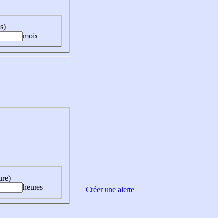
s)
mois
ure)
heures
Créer une alerte