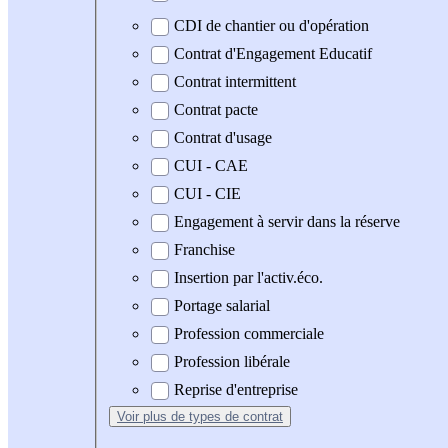
CDI de chantier ou d'opération
Contrat d'Engagement Educatif
Contrat intermittent
Contrat pacte
Contrat d'usage
CUI - CAE
CUI - CIE
Engagement à servir dans la réserve
Franchise
Insertion par l'activ.éco.
Portage salarial
Profession commerciale
Profession libérale
Reprise d'entreprise
Voir plus
de types de contrat