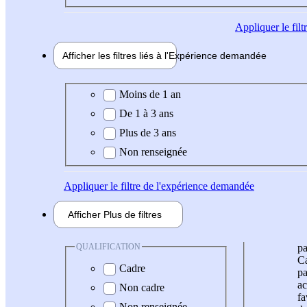
Appliquer
le fil
Afficher les filtres liés à l'
Expérience
demandée
Expérience demandée
Moins de 1 an
De 1 à 3 ans
Plus de 3 ans
Non renseignée
Appliquer
le filtre de l'expérience demandée
Afficher
Plus de
filtres
QUALIFICATION
pa
Ca
Cadre
pa
ac
Non cadre
fa
Non renseignée