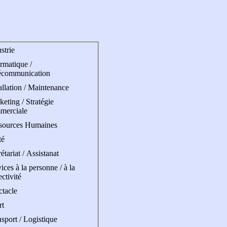
strie
rmatique /
écommunication
allation / Maintenance
eting / Stratégie
merciale
sources Humaines
té
étariat / Assistanat
ices à la personne / à la
ectivité
ctacle
rt
sport / Logistique