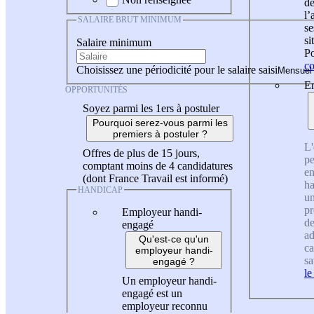
de
l
SALAIRE BRUT MINIMUM
se
si
Salaire minimum
Po
co
Choisissez une périodicité pour le salaire saisi
En
OPPORTUNITÉS
Soyez parmi les 1ers à postuler
Pourquoi serez-vous parmi les
premiers à postuler ?
L'
Offres de plus de 15 jours,
pe
comptant moins de 4 candidatures
en
(dont France Travail est informé)
ha
HANDICAP
un
pr
Employeur handi-
de
engagé
ad
Qu'est-ce qu'un
ca
employeur handi-
sa
engagé ?
le
Un employeur handi-
engagé est un
employeur reconnu