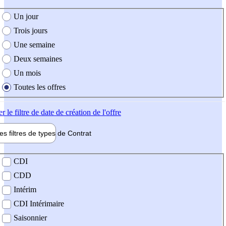
e création de l'offre
Un jour
Trois jours
Une semaine
Deux semaines
Un mois
Toutes les offres
er
le filtre de date de création de l'offre
les filtres de types de
Contrat
de contrat
CDI
CDD
Intérim
CDI Intérimaire
Saisonnier