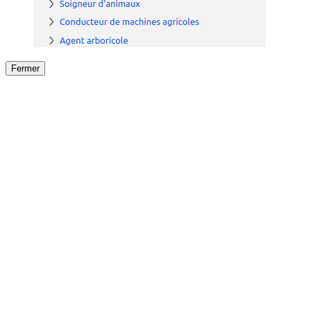
Fermer
Fermer
le détail de l'offre
/
Offre
sur
Offre précéden