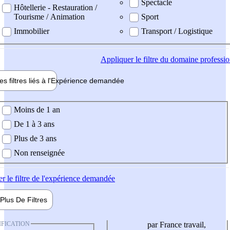
Spectacle
Hôtellerie - Restauration /
Tourisme / Animation
Sport
Immobilier
Transport / Logistique
Appliquer
le filtre du domaine professi
es filtres liés à l'
Expérience
demandée
ience demandée
Moins de 1 an
De 1 à 3 ans
Plus de 3 ans
Non renseignée
er
le filtre de l'expérience demandée
Plus De
Filtres
IFICATION
par France travail,