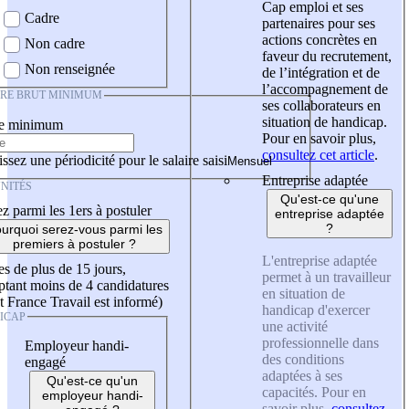
Cap emploi et ses
Cadre
partenaires pour ses
actions concrètes en
Non cadre
faveur du recrutement,
Non renseignée
de l’intégration et de
l’accompagnement de
IRE BRUT MINIMUM
ses collaborateurs en
situation de handicap.
re minimum
Pour en savoir plus,
consultez cet article
.
ssez une périodicité pour le salaire saisi
Entreprise adaptée
NITÉS
Qu'est-ce qu'une
z parmi les 1ers à postuler
entreprise adaptée
?
urquoi serez-vous parmi les
premiers à postuler ?
L'entreprise adaptée
es de plus de 15 jours,
permet à un travailleur
tant moins de 4 candidatures
en situation de
t France Travail est informé)
handicap d'exercer
ICAP
une activité
professionnelle dans
Employeur handi-
des conditions
engagé
adaptées à ses
Qu'est-ce qu'un
capacités. Pour en
employeur handi-
savoir plus,
consultez