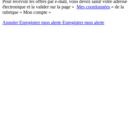
Pour recevoir les offres par e-mail, vous devez saisir votre adresse
électronique et la valider sur la page «
Mes coordonnées
» de la
rubrique « Mon compte »
Annuler
Enregistrer mon alerte
Enregistrer
mon alerte