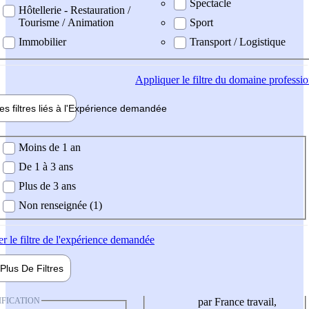
Spectacle
Hôtellerie - Restauration /
Tourisme / Animation
Sport
Immobilier
Transport / Logistique
Appliquer
le filtre du domaine professi
es filtres liés à l'
Expérience
demandée
ience demandée
Moins de 1 an
De 1 à 3 ans
Plus de 3 ans
Non renseignée (1)
er
le filtre de l'expérience demandée
Plus De
Filtres
IFICATION
par France travail,