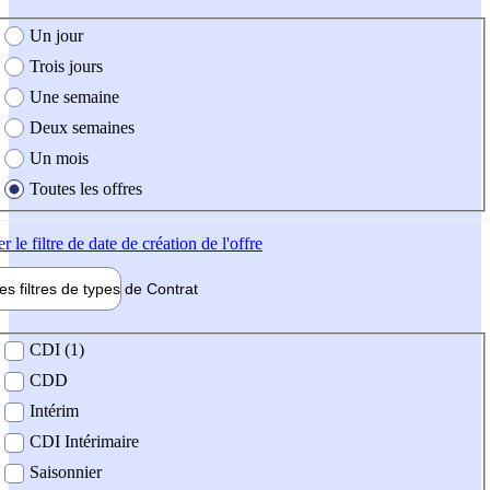
e création de l'offre
Un jour
Trois jours
Une semaine
Deux semaines
Un mois
Toutes les offres
er
le filtre de date de création de l'offre
les filtres de types de
Contrat
de contrat
CDI (1)
CDD
Intérim
CDI Intérimaire
Saisonnier