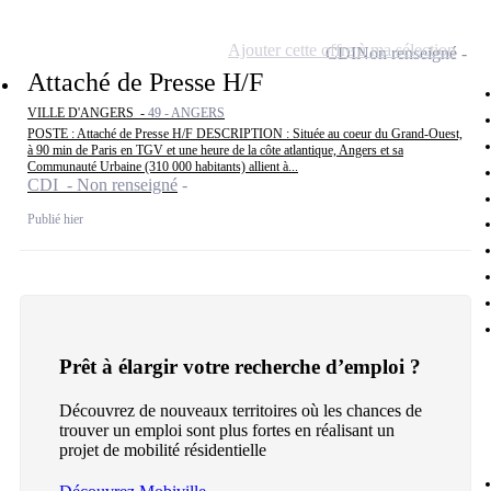
Ajouter cette offre à ma sélection
CDI
Non renseigné
Attaché de Presse H/F
VILLE D'ANGERS -
49 - ANGERS
POSTE : Attaché de Presse H/F DESCRIPTION : Située au coeur du Grand-Ouest,
à 90 min de Paris en TGV et une heure de la côte atlantique, Angers et sa
Communauté Urbaine (310 000 habitants) allient à...
CDI - Non renseigné
Publié hier
Prêt à élargir votre recherche d’emploi ?
Découvrez de nouveaux territoires où les chances de
trouver un emploi sont plus fortes en réalisant un
projet de mobilité résidentielle