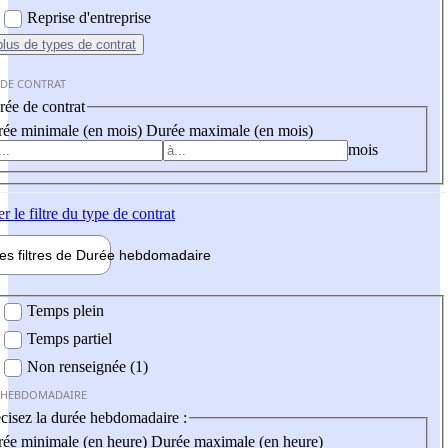
Reprise d'entreprise
plus
de types de contrat
 DE CONTRAT
ée de contrat
ée minimale (en mois)
Durée maximale (en mois)
mois
er
le filtre du type de contrat
les filtres de
Durée hebdo
madaire
 hebdomadaire
Temps plein
Temps partiel
Non renseignée (1)
 HEBDOMADAIRE
cisez la durée hebdomadaire :
ée minimale (en heure)
Durée maximale (en heure)