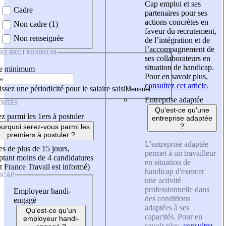
Cap emploi et ses
Cadre
partenaires pour ses
actions concrètes en
Non cadre (1)
faveur du recrutement,
Non renseignée
de l’intégration et de
l’accompagnement de
IRE BRUT MINIMUM
ses collaborateurs en
situation de handicap.
re minimum
Pour en savoir plus,
consultez cet article
.
ssez une périodicité pour le salaire saisi
Entreprise adaptée
NITÉS
Qu'est-ce qu'une
z parmi les 1ers à postuler
entreprise adaptée
?
urquoi serez-vous parmi les
premiers à postuler ?
L'entreprise adaptée
es de plus de 15 jours,
permet à un travailleur
tant moins de 4 candidatures
en situation de
t France Travail est informé)
handicap d'exercer
ICAP
une activité
professionnelle dans
Employeur handi-
des conditions
engagé
adaptées à ses
Qu'est-ce qu'un
capacités. Pour en
employeur handi-
savoir plus,
consultez