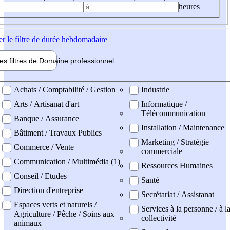
heures
er
le filtre de durée hebdomadaire
les filtres de
Domaine pro
fessionnel
ne professionel
Achats / Comptabilité / Gestion
Industrie
Arts / Artisanat d'art
Informatique /
Télécommunication
Banque / Assurance
Installation / Maintenance
Bâtiment / Travaux Publics
Marketing / Stratégie
Commerce / Vente
commerciale
Communication / Multimédia (1)
Ressources Humaines
Conseil / Etudes
Santé
Direction d'entreprise
Secrétariat / Assistanat
Espaces verts et naturels /
Services à la personne / à l
Agriculture / Pêche / Soins aux
collectivité
animaux