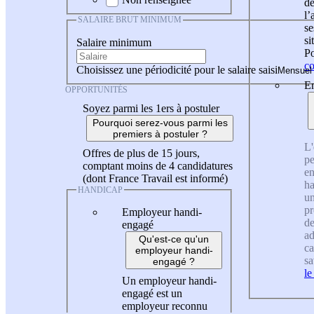
de
l
SALAIRE BRUT MINIMUM
se
si
Salaire minimum
Po
co
Choisissez une périodicité pour le salaire saisi
En
OPPORTUNITÉS
Soyez parmi les 1ers à postuler
Pourquoi serez-vous parmi les
premiers à postuler ?
L'
Offres de plus de 15 jours,
pe
comptant moins de 4 candidatures
en
(dont France Travail est informé)
ha
HANDICAP
un
pr
Employeur handi-
de
engagé
ad
Qu'est-ce qu'un
ca
employeur handi-
sa
engagé ?
le
Un employeur handi-
engagé est un
employeur reconnu