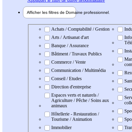
Appliquer
le filtre de durée hebdomadaire
Afficher les filtres de
Domaine pro
fessionnel
Domaine professionel
Achats / Comptabilité / Gestion
Indu
Arts / Artisanat d'art
Info
Tél
Banque / Assurance
Inst
Bâtiment / Travaux Publics
Mark
Commerce / Vente
com
Communication / Multimédia
Res
Conseil / Etudes
San
Direction d'entreprise
Secr
Espaces verts et naturels /
Serv
Agriculture / Pêche / Soins aux
coll
animaux
Spe
Hôtellerie - Restauration /
Tourisme / Animation
Spo
Immobilier
Tran