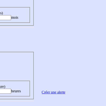
s)
mois
ure)
heures
Créer une alerte