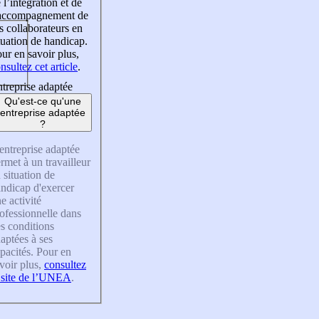
 l’intégration et de
’accompagnement de
s collaborateurs en
tuation de handicap.
ur en savoir plus,
nsultez cet article
.
treprise adaptée
Qu'est-ce qu'une
entreprise adaptée
?
entreprise adaptée
rmet à un travailleur
 situation de
ndicap d'exercer
e activité
ofessionnelle dans
s conditions
aptées à ses
pacités. Pour en
voir plus,
consultez
 site de l’UNEA
.