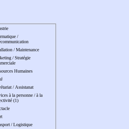
strie
rmatique /
écommunication
allation / Maintenance
eting / Stratégie
merciale
sources Humaines
té
étariat / Assistanat
ices à la personne / à la
ectivité (1)
ctacle
rt
sport / Logistique