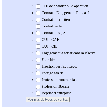
CDI de chantier ou d'opération
Contrat d'Engagement Educatif
Contrat intermittent
Contrat pacte
Contrat d'usage
CUI - CAE
CUI - CIE
Engagement à servir dans la réserve
Franchise
Insertion par l'activ.éco.
Portage salarial
Profession commerciale
Profession libérale
Reprise d'entreprise
Voir plus
de types de contrat