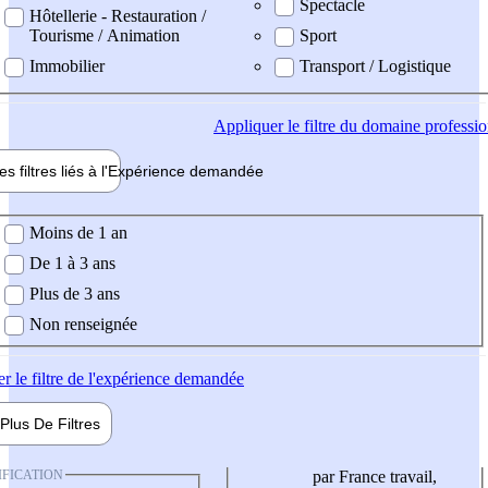
Spectacle
Hôtellerie - Restauration /
Tourisme / Animation
Sport
Immobilier
Transport / Logistique
Appliquer
le filtre du domaine professi
es filtres liés à l'
Expérience
demandée
ience demandée
Moins de 1 an
De 1 à 3 ans
Plus de 3 ans
Non renseignée
er
le filtre de l'expérience demandée
Plus De
Filtres
IFICATION
par France travail,