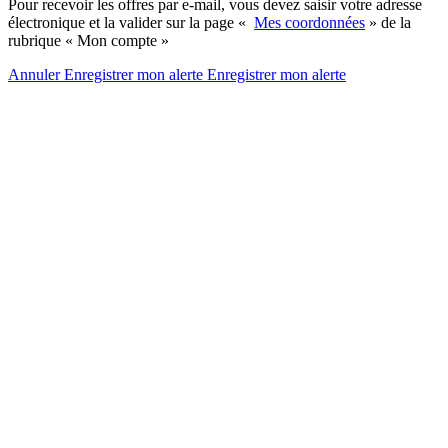
Pour recevoir les offres par e-mail, vous devez saisir votre adresse
électronique et la valider sur la page «
Mes coordonnées
» de la
rubrique « Mon compte »
Annuler
Enregistrer mon alerte
Enregistrer
mon alerte