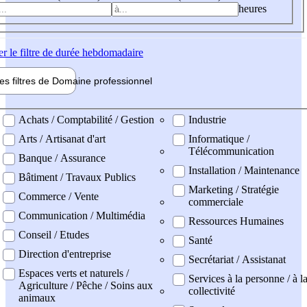
heures
er
le filtre de durée hebdomadaire
les filtres de
Domaine pro
fessionnel
ne professionel
Achats / Comptabilité / Gestion
Industrie
Arts / Artisanat d'art
Informatique /
Télécommunication
Banque / Assurance
Installation / Maintenance
Bâtiment / Travaux Publics
Marketing / Stratégie
Commerce / Vente
commerciale
Communication / Multimédia
Ressources Humaines
Conseil / Etudes
Santé
Direction d'entreprise
Secrétariat / Assistanat
Espaces verts et naturels /
Services à la personne / à l
Agriculture / Pêche / Soins aux
collectivité
animaux