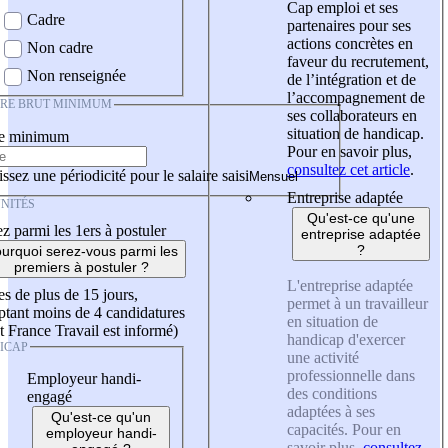
Cap emploi et ses
Cadre
partenaires pour ses
actions concrètes en
Non cadre
faveur du recrutement,
Non renseignée
de l’intégration et de
l’accompagnement de
IRE BRUT MINIMUM
ses collaborateurs en
situation de handicap.
re minimum
Pour en savoir plus,
consultez cet article
.
ssez une périodicité pour le salaire saisi
Entreprise adaptée
NITÉS
Qu'est-ce qu'une
z parmi les 1ers à postuler
entreprise adaptée
?
urquoi serez-vous parmi les
premiers à postuler ?
L'entreprise adaptée
es de plus de 15 jours,
permet à un travailleur
tant moins de 4 candidatures
en situation de
t France Travail est informé)
handicap d'exercer
ICAP
une activité
professionnelle dans
Employeur handi-
des conditions
engagé
adaptées à ses
Qu'est-ce qu'un
capacités. Pour en
employeur handi-
savoir plus,
consultez