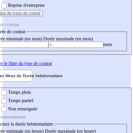
Reprise d'entreprise
plus
de types de contrat
 DE CONTRAT
ée de contrat
ée minimale (en mois)
Durée maximale (en mois)
mois
er
le filtre du type de contrat
les filtres de
Durée hebdo
madaire
 hebdomadaire
Temps plein
Temps partiel
Non renseignée
 HEBDOMADAIRE
cisez la durée hebdomadaire :
ée minimale (en heure)
Durée maximale (en heure)