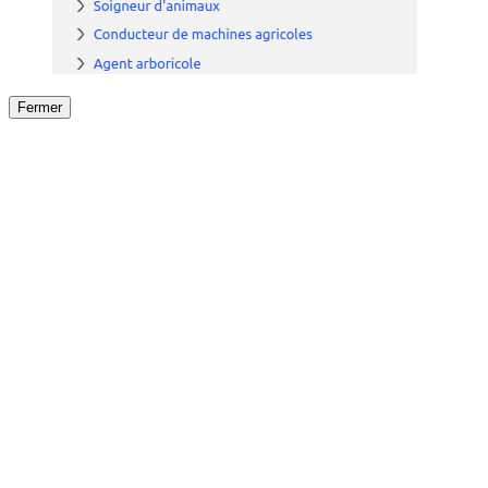
Fermer
Fermer
le détail de l'offre
/
Offre
sur
Offre précéden