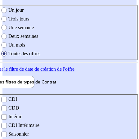
e création de l'offre
Un jour
Trois jours
Une semaine
Deux semaines
Un mois
Toutes les offres
er
le filtre de date de création de l'offre
les filtres de types de
Contrat
de contrat
CDI
CDD
Intérim
CDI Intérimaire
Saisonnier