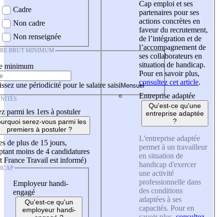
Cap emploi et ses
Cadre
partenaires pour ses
actions concrètes en
Non cadre
faveur du recrutement,
Non renseignée
de l’intégration et de
l’accompagnement de
IRE BRUT MINIMUM
ses collaborateurs en
situation de handicap.
re minimum
Pour en savoir plus,
consultez cet article
.
ssez une périodicité pour le salaire saisi
Entreprise adaptée
NITÉS
Qu'est-ce qu'une
z parmi les 1ers à postuler
entreprise adaptée
?
urquoi serez-vous parmi les
premiers à postuler ?
L'entreprise adaptée
es de plus de 15 jours,
permet à un travailleur
tant moins de 4 candidatures
en situation de
t France Travail est informé)
handicap d'exercer
ICAP
une activité
professionnelle dans
Employeur handi-
des conditions
engagé
adaptées à ses
Qu'est-ce qu'un
capacités. Pour en
employeur handi-
savoir plus,
consultez