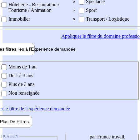
Spectacle
Hôtellerie - Restauration /
Tourisme / Animation
Sport
Immobilier
Transport / Logistique
Appliquer
le filtre du domaine professi
es filtres liés à l'
Expérience
demandée
ience demandée
Moins de 1 an
De 1 à 3 ans
Plus de 3 ans
Non renseignée
er
le filtre de l'expérience demandée
Plus De
Filtres
IFICATION
par France travail,