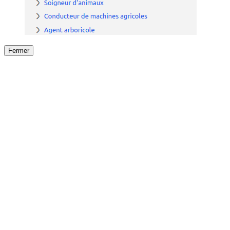
Fermer
Fermer
le détail de l'offre
/
Offre
sur
Offre précéden