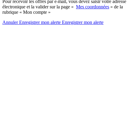
Pour recevoir les offres par e-mail, vous devez saisir votre adresse
électronique et la valider sur la page «
Mes coordonnées
» de la
rubrique « Mon compte »
Annuler
Enregistrer mon alerte
Enregistrer
mon alerte