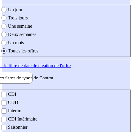
e création de l'offre
Un jour
Trois jours
Une semaine
Deux semaines
Un mois
Toutes les offres
er
le filtre de date de création de l'offre
les filtres de types de
Contrat
de contrat
CDI
CDD
Intérim
CDI Intérimaire
Saisonnier