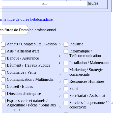
heures
er
le filtre de durée hebdomadaire
les filtres de
Domaine pro
fessionnel
ne professionel
Achats / Comptabilité / Gestion
Industrie
Arts / Artisanat d'art
Informatique /
Télécommunication
Banque / Assurance
Installation / Maintenance
Bâtiment / Travaux Publics
Marketing / Stratégie
Commerce / Vente
commerciale
Communication / Multimédia
Ressources Humaines
Conseil / Etudes
Santé
Direction d'entreprise
Secrétariat / Assistanat
Espaces verts et naturels /
Services à la personne / à l
Agriculture / Pêche / Soins aux
collectivité
animaux