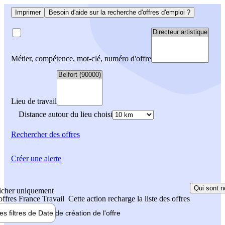
Imprimer
Besoin d'aide sur la recherche d'offres d'emploi ?
Métier, compétence, mot-clé, numéro d'offre
Lieu de travail
Distance autour du lieu choisi
Rechercher
des offres
Créer une alerte
Qui sont n
icher uniquement
 offres France Travail
Cette action recharge la liste des offres
les filtres de
Date de création
de l'offre