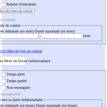
Reprise d'entreprise
plus
de types de contrat
 DE CONTRAT
ée de contrat
ée minimale (en mois)
Durée maximale (en mois)
mois
er
le filtre du type de contrat
les filtres de
Durée hebdo
madaire
 hebdomadaire
Temps plein
Temps partiel
Non renseignée
 HEBDOMADAIRE
cisez la durée hebdomadaire :
ée minimale (en heure)
Durée maximale (en heure)