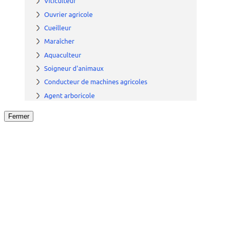
Fermer
Fermer
le détail de l'offre
/
Offre
sur
Offre précéden