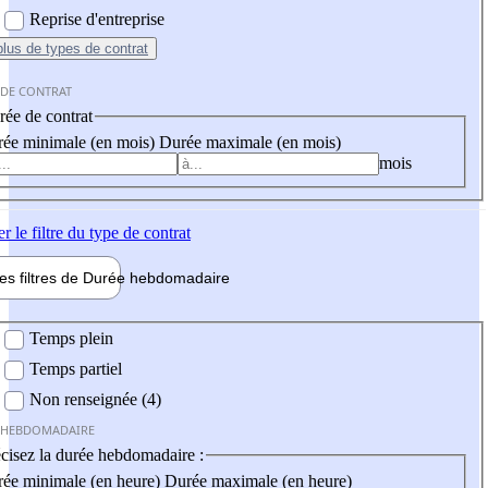
Reprise d'entreprise
plus
de types de contrat
 DE CONTRAT
ée de contrat
ée minimale (en mois)
Durée maximale (en mois)
mois
er
le filtre du type de contrat
les filtres de
Durée hebdo
madaire
 hebdomadaire
Temps plein
Temps partiel
Non renseignée (4)
 HEBDOMADAIRE
cisez la durée hebdomadaire :
ée minimale (en heure)
Durée maximale (en heure)