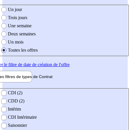
e création de l'offre
Un jour
Trois jours
Une semaine
Deux semaines
Un mois
Toutes les offres
er
le filtre de date de création de l'offre
les filtres de types de
Contrat
de contrat
CDI (2)
CDD (2)
Intérim
CDI Intérimaire
Saisonnier