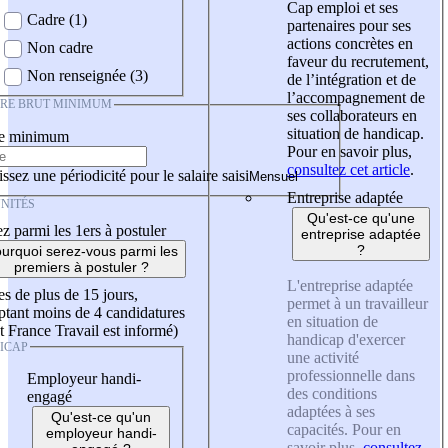
Cap emploi et ses
Cadre (1)
partenaires pour ses
actions concrètes en
Non cadre
faveur du recrutement,
Non renseignée (3)
de l’intégration et de
l’accompagnement de
IRE BRUT MINIMUM
ses collaborateurs en
situation de handicap.
re minimum
Pour en savoir plus,
consultez cet article
.
ssez une périodicité pour le salaire saisi
Entreprise adaptée
NITÉS
Qu'est-ce qu'une
z parmi les 1ers à postuler
entreprise adaptée
?
urquoi serez-vous parmi les
premiers à postuler ?
L'entreprise adaptée
es de plus de 15 jours,
permet à un travailleur
tant moins de 4 candidatures
en situation de
t France Travail est informé)
handicap d'exercer
ICAP
une activité
professionnelle dans
Employeur handi-
des conditions
engagé
adaptées à ses
Qu'est-ce qu'un
capacités. Pour en
employeur handi-
savoir plus,
consultez