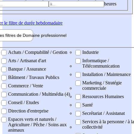
heures
er
le filtre de durée hebdomadaire
les filtres de
Domaine pro
fessionnel
ne professionel
Achats / Comptabilité / Gestion
Industrie
Arts / Artisanat d'art
Informatique /
Télécommunication
Banque / Assurance
Installation / Maintenance
Bâtiment / Travaux Publics
Marketing / Stratégie
Commerce / Vente
commerciale
Communication / Multimédia (4)
Ressources Humaines
Conseil / Etudes
Santé
Direction d'entreprise
Secrétariat / Assistanat
Espaces verts et naturels /
Services à la personne / à l
Agriculture / Pêche / Soins aux
collectivité
animaux