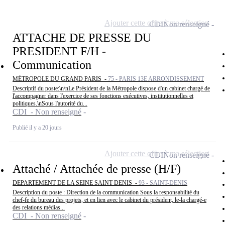
Ajouter cette offre à ma sélection
CDI
Non renseigné
ATTACHE DE PRESSE DU
PRESIDENT F/H -
Communication
MÉTROPOLE DU GRAND PARIS -
75 - PARIS 13E ARRONDISSEMENT
Descriptif du poste:\n\nLe Président de la Métropole dispose d'un cabinet chargé de
l'accompagner dans l'exercice de ses fonctions exécutives, institutionnelles et
politiques.\nSous l'autorité du...
CDI - Non renseigné
Publié il y a 20 jours
Ajouter cette offre à ma sélection
CDI
Non renseigné
Attaché / Attachée de presse (H/F)
DEPARTEMENT DE LA SEINE SAINT DENIS -
93 - SAINT-DENIS
Description du poste : Direction de la communication Sous la responsabilité du
chef-fe du bureau des projets, et en lien avec le cabinet du président, le-la chargé-e
des relations médias...
CDI - Non renseigné