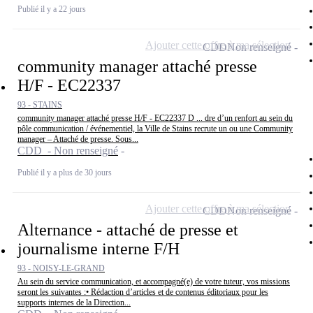
Publié il y a 22 jours
Ajouter cette offre à ma sélection
CDD
Non renseigné
community manager attaché presse
H/F - EC22337
93 - STAINS
community manager attaché presse H/F - EC22337 D ... dre d’un renfort au sein du
pôle communication / événementiel, la Ville de Stains recrute un ou une Community
manager – Attaché de presse. Sous...
CDD - Non renseigné
Publié il y a plus de 30 jours
Ajouter cette offre à ma sélection
CDD
Non renseigné
Alternance - attaché de presse et
journalisme interne F/H
93 - NOISY-LE-GRAND
Au sein du service communication, et accompagné(e) de votre tuteur, vos missions
seront les suivantes :• Rédaction d’articles et de contenus éditoriaux pour les
supports internes de la Direction...