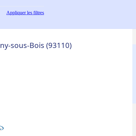
Appliquer
les filtres
sny-sous-Bois (93110)