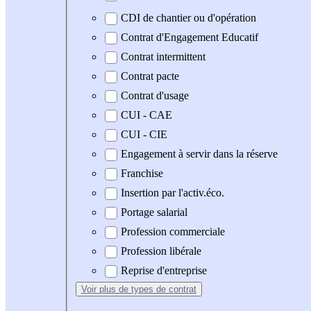
CDI de chantier ou d'opération
Contrat d'Engagement Educatif
Contrat intermittent
Contrat pacte
Contrat d'usage
CUI - CAE
CUI - CIE
Engagement à servir dans la réserve
Franchise
Insertion par l'activ.éco.
Portage salarial
Profession commerciale
Profession libérale
Reprise d'entreprise
Voir plus
de types de contrat