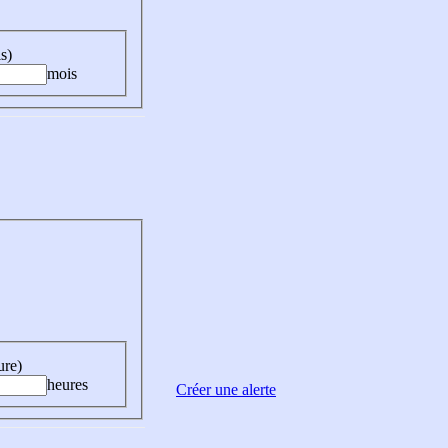
s)
mois
ure)
heures
Créer une alerte