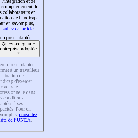
 l’intégration et de
’accompagnement de
s collaborateurs en
tuation de handicap.
ur en savoir plus,
nsultez cet article
.
treprise adaptée
Qu'est-ce qu'une
entreprise adaptée
?
entreprise adaptée
rmet à un travailleur
 situation de
ndicap d'exercer
e activité
ofessionnelle dans
s conditions
aptées à ses
pacités. Pour en
voir plus,
consultez
 site de l’UNEA
.