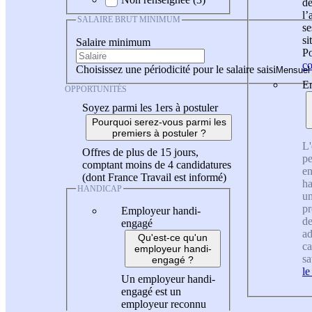
de
l
SALAIRE BRUT MINIMUM
se
si
Salaire minimum
Po
co
Choisissez une périodicité pour le salaire saisi
En
OPPORTUNITÉS
Soyez parmi les 1ers à postuler
Pourquoi serez-vous parmi les
premiers à postuler ?
L'
Offres de plus de 15 jours,
pe
comptant moins de 4 candidatures
en
(dont France Travail est informé)
ha
HANDICAP
un
pr
Employeur handi-
de
engagé
ad
Qu'est-ce qu'un
ca
employeur handi-
sa
engagé ?
le
Un employeur handi-
engagé est un
employeur reconnu