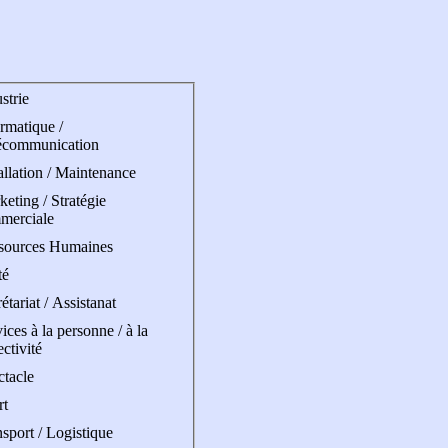
strie
rmatique /
écommunication
allation / Maintenance
eting / Stratégie
merciale
sources Humaines
té
étariat / Assistanat
ices à la personne / à la
ectivité
ctacle
rt
sport / Logistique