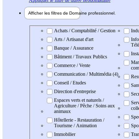
Appliquer
le filtre de durée hebdomadaire
Afficher les filtres de
Domaine pro
fessionnel
Domaine professionel
Achats / Comptabilité / Gestion
Indu
Arts / Artisanat d'art
Info
Tél
Banque / Assurance
Inst
Bâtiment / Travaux Publics
Mark
Commerce / Vente
com
Communication / Multimédia (4)
Res
Conseil / Etudes
San
Direction d'entreprise
Secr
Espaces verts et naturels /
Serv
Agriculture / Pêche / Soins aux
coll
animaux
Spe
Hôtellerie - Restauration /
Tourisme / Animation
Spo
Immobilier
Tran