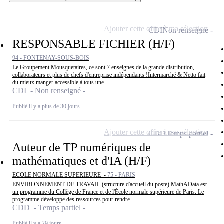
Ajouter cette offre à ma sélection
CDI
Non renseigné
RESPONSABLE FICHIER (H/F)
94 - FONTENAY-SOUS-BOIS
Le Groupement Mousquetaires, ce sont 7 enseignes de la grande distribution,
collaborateurs et plus de chefs d'entreprise indépendants !Intermarché & Netto fait
du mieux manger accessible à tous une...
CDI - Non renseigné
Publié il y a plus de 30 jours
Ajouter cette offre à ma sélection
CDD
Temps partiel
Auteur de TP numériques de
mathématiques et d'IA (H/F)
ECOLE NORMALE SUPERIEURE -
75 - PARIS
ENVIRONNEMENT DE TRAVAIL (structure d'accueil du poste) MathAData est
un programme du Collège de France et de l'École normale supérieure de Paris. Le
programme développe des ressources pour rendre...
CDD - Temps partiel
Publié il y a 29 jours