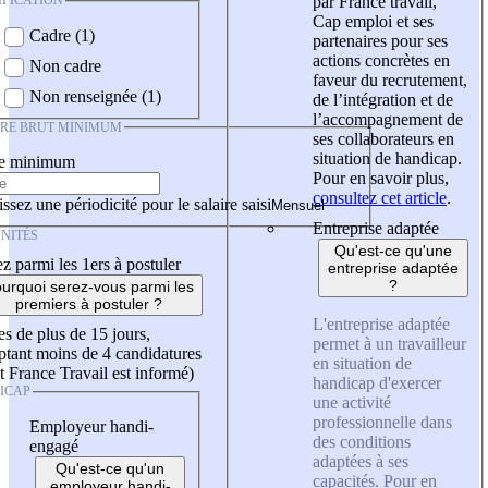
IFICATION
par France travail,
Cap emploi et ses
Cadre (1)
partenaires pour ses
actions concrètes en
Non cadre
faveur du recrutement,
Non renseignée (1)
de l’intégration et de
l’accompagnement de
IRE BRUT MINIMUM
ses collaborateurs en
situation de handicap.
re minimum
Pour en savoir plus,
consultez cet article
.
ssez une périodicité pour le salaire saisi
Entreprise adaptée
NITÉS
Qu'est-ce qu'une
z parmi les 1ers à postuler
entreprise adaptée
?
urquoi serez-vous parmi les
premiers à postuler ?
L'entreprise adaptée
es de plus de 15 jours,
permet à un travailleur
tant moins de 4 candidatures
en situation de
t France Travail est informé)
handicap d'exercer
ICAP
une activité
professionnelle dans
Employeur handi-
des conditions
engagé
adaptées à ses
Qu'est-ce qu'un
capacités. Pour en
employeur handi-