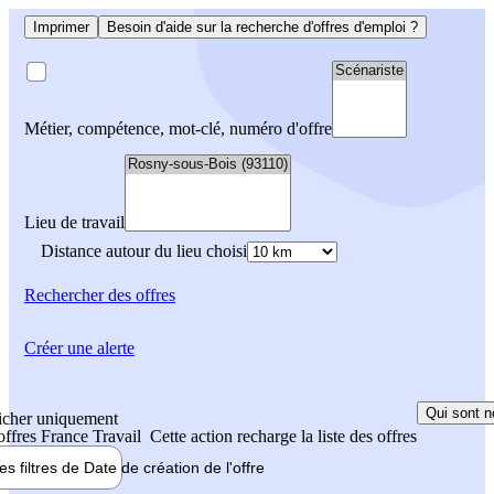
Imprimer
Besoin d'aide sur la recherche d'offres d'emploi ?
Métier, compétence, mot-clé, numéro d'offre
Lieu de travail
Distance autour du lieu choisi
Rechercher
des offres
Créer une alerte
Qui sont n
icher uniquement
 offres France Travail
Cette action recharge la liste des offres
les filtres de
Date de création
de l'offre