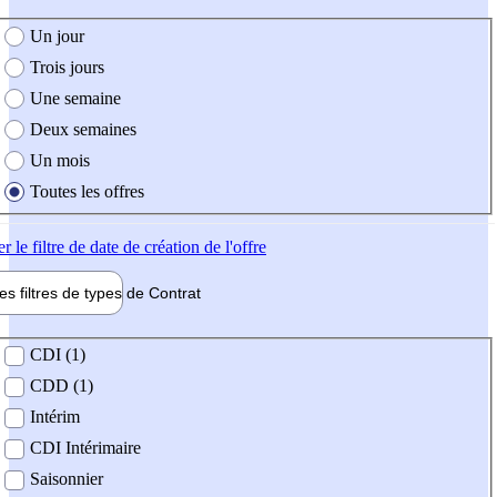
e création de l'offre
Un jour
Trois jours
Une semaine
Deux semaines
Un mois
Toutes les offres
er
le filtre de date de création de l'offre
les filtres de types de
Contrat
de contrat
CDI (1)
CDD (1)
Intérim
CDI Intérimaire
Saisonnier