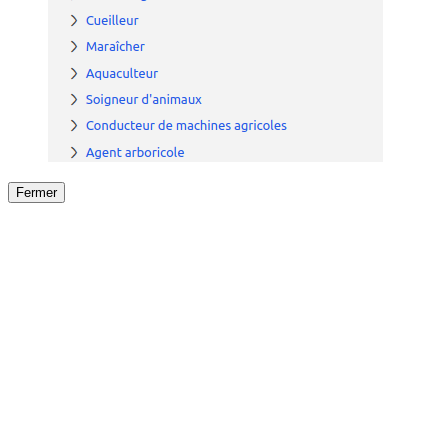
Fermer
Fermer
le détail de l'offre
/
Offre
sur
Offre précéden