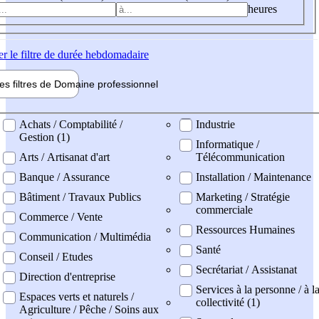
heures
er
le filtre de durée hebdomadaire
les filtres de
Domaine pro
fessionnel
ne professionel
Achats / Comptabilité /
Industrie
Gestion (1)
Informatique /
Arts / Artisanat d'art
Télécommunication
Banque / Assurance
Installation / Maintenance
Bâtiment / Travaux Publics
Marketing / Stratégie
commerciale
Commerce / Vente
Ressources Humaines
Communication / Multimédia
Santé
Conseil / Etudes
Secrétariat / Assistanat
Direction d'entreprise
Services à la personne / à l
Espaces verts et naturels /
collectivité (1)
Agriculture / Pêche / Soins aux