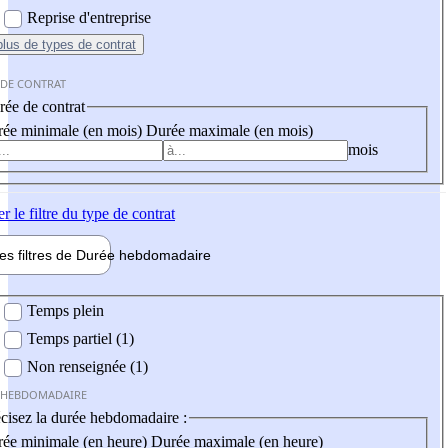
Reprise d'entreprise
plus
de types de contrat
 DE CONTRAT
ée de contrat
ée minimale (en mois)
Durée maximale (en mois)
mois
er
le filtre du type de contrat
les filtres de
Durée hebdo
madaire
 hebdomadaire
Temps plein
Temps partiel (1)
Non renseignée (1)
 HEBDOMADAIRE
cisez la durée hebdomadaire :
ée minimale (en heure)
Durée maximale (en heure)