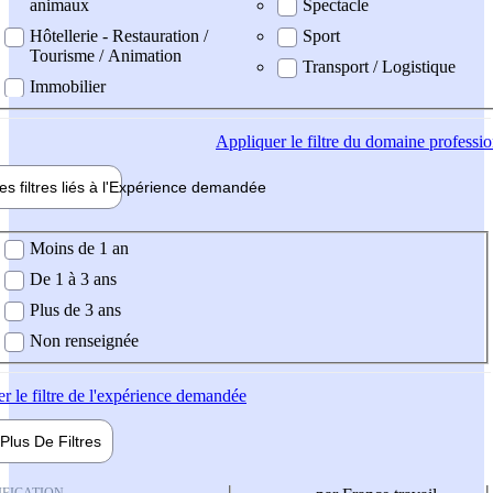
animaux
Spectacle
Hôtellerie - Restauration /
Sport
Tourisme / Animation
Transport / Logistique
Immobilier
Appliquer
le filtre du domaine professi
es filtres liés à l'
Expérience
demandée
ience demandée
Moins de 1 an
De 1 à 3 ans
Plus de 3 ans
Non renseignée
er
le filtre de l'expérience demandée
Plus De
Filtres