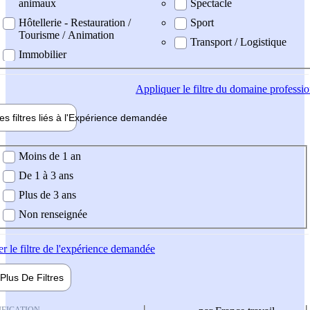
animaux
Spectacle
Hôtellerie - Restauration /
Sport
Tourisme / Animation
Transport / Logistique
Immobilier
Appliquer
le filtre du domaine professi
es filtres liés à l'
Expérience
demandée
ience demandée
Moins de 1 an
De 1 à 3 ans
Plus de 3 ans
Non renseignée
er
le filtre de l'expérience demandée
Plus De
Filtres