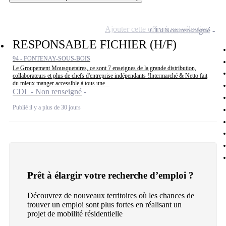
Ajouter cette offre à ma sélection
CDI
Non renseigné
RESPONSABLE FICHIER (H/F)
94 - FONTENAY-SOUS-BOIS
Le Groupement Mousquetaires, ce sont 7 enseignes de la grande distribution,
collaborateurs et plus de chefs d'entreprise indépendants !Intermarché & Netto fait
du mieux manger accessible à tous une...
CDI - Non renseigné
Publié il y a plus de 30 jours
Prêt à élargir votre recherche d’emploi ?
Découvrez de nouveaux territoires où les chances de
trouver un emploi sont plus fortes en réalisant un
projet de mobilité résidentielle