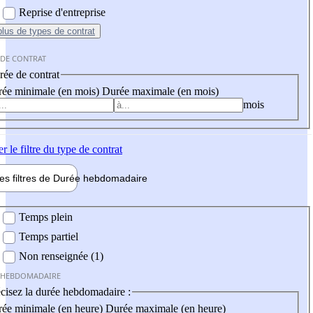
Reprise d'entreprise
plus
de types de contrat
 DE CONTRAT
ée de contrat
ée minimale (en mois)
Durée maximale (en mois)
mois
er
le filtre du type de contrat
les filtres de
Durée hebdo
madaire
 hebdomadaire
Temps plein
Temps partiel
Non renseignée (1)
 HEBDOMADAIRE
cisez la durée hebdomadaire :
ée minimale (en heure)
Durée maximale (en heure)