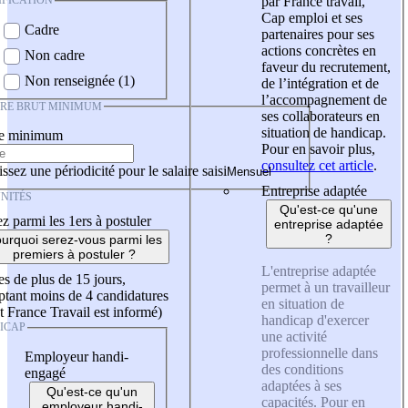
IFICATION
par France travail,
Cap emploi et ses
Cadre
partenaires pour ses
actions concrètes en
Non cadre
faveur du recrutement,
Non renseignée (1)
de l’intégration et de
l’accompagnement de
IRE BRUT MINIMUM
ses collaborateurs en
situation de handicap.
re minimum
Pour en savoir plus,
consultez cet article
.
ssez une périodicité pour le salaire saisi
Entreprise adaptée
NITÉS
Qu'est-ce qu'une
z parmi les 1ers à postuler
entreprise adaptée
?
urquoi serez-vous parmi les
premiers à postuler ?
L'entreprise adaptée
es de plus de 15 jours,
permet à un travailleur
tant moins de 4 candidatures
en situation de
t France Travail est informé)
handicap d'exercer
ICAP
une activité
professionnelle dans
Employeur handi-
des conditions
engagé
adaptées à ses
Qu'est-ce qu'un
capacités. Pour en
employeur handi-