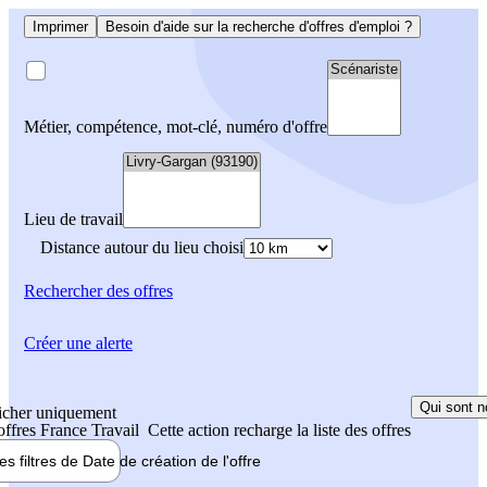
Imprimer
Besoin d'aide sur la recherche d'offres d'emploi ?
Métier, compétence, mot-clé, numéro d'offre
Lieu de travail
Distance autour du lieu choisi
Rechercher
des offres
Créer une alerte
Qui sont n
icher uniquement
 offres France Travail
Cette action recharge la liste des offres
les filtres de
Date de création
de l'offre