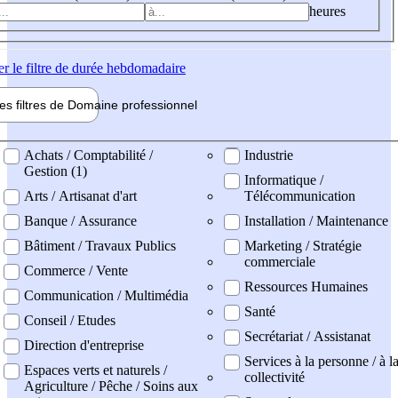
heures
er
le filtre de durée hebdomadaire
les filtres de
Domaine pro
fessionnel
ne professionel
Achats / Comptabilité /
Industrie
Gestion (1)
Informatique /
Arts / Artisanat d'art
Télécommunication
Banque / Assurance
Installation / Maintenance
Bâtiment / Travaux Publics
Marketing / Stratégie
commerciale
Commerce / Vente
Ressources Humaines
Communication / Multimédia
Santé
Conseil / Etudes
Secrétariat / Assistanat
Direction d'entreprise
Services à la personne / à l
Espaces verts et naturels /
collectivité
Agriculture / Pêche / Soins aux