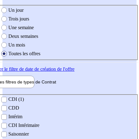
e création de l'offre
Un jour
Trois jours
Une semaine
Deux semaines
Un mois
Toutes les offres
er
le filtre de date de création de l'offre
les filtres de types de
Contrat
de contrat
CDI (1)
CDD
Intérim
CDI Intérimaire
Saisonnier