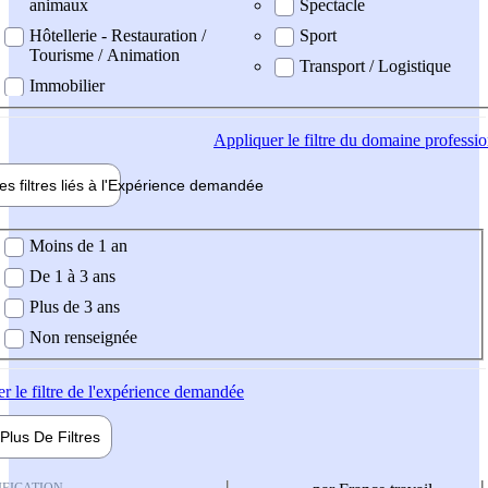
animaux
Spectacle
Hôtellerie - Restauration /
Sport
Tourisme / Animation
Transport / Logistique
Immobilier
Appliquer
le filtre du domaine professi
es filtres liés à l'
Expérience
demandée
ience demandée
Moins de 1 an
De 1 à 3 ans
Plus de 3 ans
Non renseignée
er
le filtre de l'expérience demandée
Plus De
Filtres