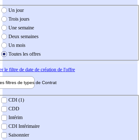
e création de l'offre
Un jour
Trois jours
Une semaine
Deux semaines
Un mois
Toutes les offres
er
le filtre de date de création de l'offre
les filtres de types de
Contrat
de contrat
CDI (1)
CDD
Intérim
CDI Intérimaire
Saisonnier