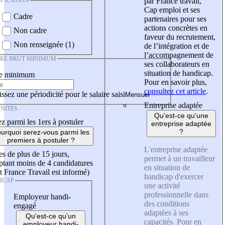
IFICATION
par France travail,
Cap emploi et ses
Cadre
partenaires pour ses
actions concrètes en
Non cadre
faveur du recrutement,
Non renseignée (1)
de l’intégration et de
l’accompagnement de
IRE BRUT MINIMUM
ses collaborateurs en
situation de handicap.
re minimum
Pour en savoir plus,
consultez cet article
.
ssez une périodicité pour le salaire saisi
Entreprise adaptée
NITÉS
Qu'est-ce qu'une
z parmi les 1ers à postuler
entreprise adaptée
?
urquoi serez-vous parmi les
premiers à postuler ?
L'entreprise adaptée
es de plus de 15 jours,
permet à un travailleur
tant moins de 4 candidatures
en situation de
t France Travail est informé)
handicap d'exercer
ICAP
une activité
professionnelle dans
Employeur handi-
des conditions
engagé
adaptées à ses
Qu'est-ce qu'un
capacités. Pour en
employeur handi-