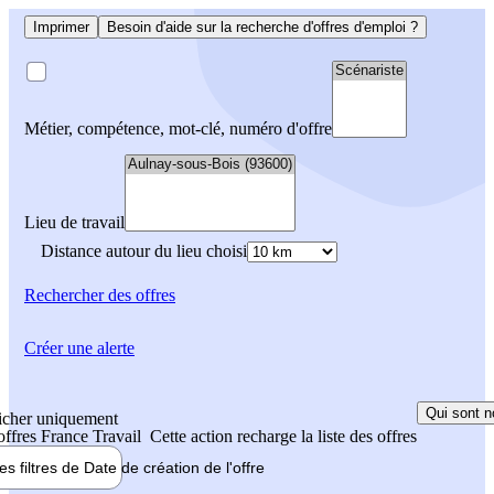
Imprimer
Besoin d'aide sur la recherche d'offres d'emploi ?
Métier, compétence, mot-clé, numéro d'offre
Lieu de travail
Distance autour du lieu choisi
Rechercher
des offres
Créer une alerte
Qui sont n
icher uniquement
 offres France Travail
Cette action recharge la liste des offres
les filtres de
Date de création
de l'offre