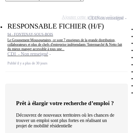
Ajouter cette offre à ma sélection
CDI
Non renseigné
RESPONSABLE FICHIER (H/F)
94 - FONTENAY-SOUS-BOIS
Le Groupement Mousquetaires, ce sont 7 enseignes de la grande distribution,
collaborateurs et plus de chefs d'entreprise indépendants !Intermarché & Netto fait
du mieux manger accessible à tous une...
CDI - Non renseigné
Publié il y a plus de 30 jours
Prêt à élargir votre recherche d’emploi ?
Découvrez de nouveaux territoires où les chances de
trouver un emploi sont plus fortes en réalisant un
projet de mobilité résidentielle