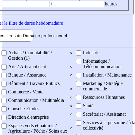
heures
er
le filtre de durée hebdomadaire
les filtres de
Domaine pro
fessionnel
ne professionel
Achats / Comptabilité /
Industrie
Gestion (1)
Informatique /
Arts / Artisanat d'art
Télécommunication
Banque / Assurance
Installation / Maintenance
Bâtiment / Travaux Publics
Marketing / Stratégie
commerciale
Commerce / Vente
Ressources Humaines
Communication / Multimédia
Santé
Conseil / Etudes
Secrétariat / Assistanat
Direction d'entreprise
Services à la personne / à l
Espaces verts et naturels /
collectivité
Agriculture / Pêche / Soins aux