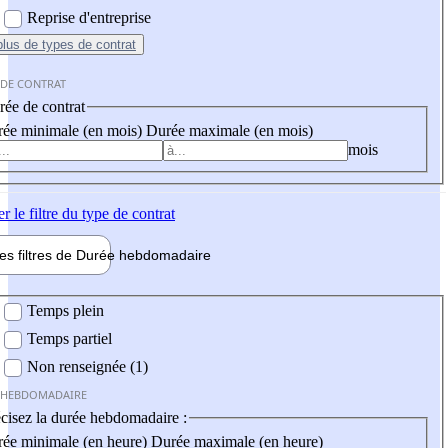
Reprise d'entreprise
plus
de types de contrat
 DE CONTRAT
ée de contrat
ée minimale (en mois)
Durée maximale (en mois)
mois
er
le filtre du type de contrat
les filtres de
Durée hebdo
madaire
 hebdomadaire
Temps plein
Temps partiel
Non renseignée (1)
 HEBDOMADAIRE
cisez la durée hebdomadaire :
ée minimale (en heure)
Durée maximale (en heure)