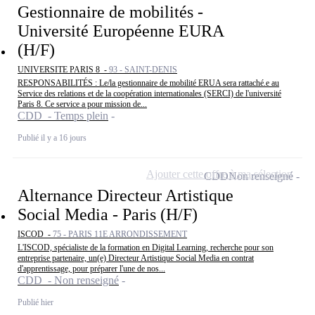
Gestionnaire de mobilités -
Université Européenne EURA
(H/F)
UNIVERSITE PARIS 8 -
93 - SAINT-DENIS
RESPONSABILITÉS : Le/la gestionnaire de mobilité ERUA sera rattaché.e au
Service des relations et de la coopération internationales (SERCI) de l'université
Paris 8. Ce service a pour mission de...
CDD - Temps plein
Publié il y a 16 jours
Ajouter cette offre à ma sélection
CDD
Non renseigné
Alternance Directeur Artistique
Social Media - Paris (H/F)
ISCOD -
75 - PARIS 11E ARRONDISSEMENT
L'ISCOD, spécialiste de la formation en Digital Learning, recherche pour son
entreprise partenaire, un(e) Directeur Artistique Social Media en contrat
d'apprentissage, pour préparer l'une de nos...
CDD - Non renseigné
Publié hier