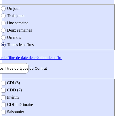
e création de l'offre
Un jour
Trois jours
Une semaine
Deux semaines
Un mois
Toutes les offres
er
le filtre de date de création de l'offre
les filtres de types de
Contrat
de contrat
CDI (6)
CDD (7)
Intérim
CDI Intérimaire
Saisonnier