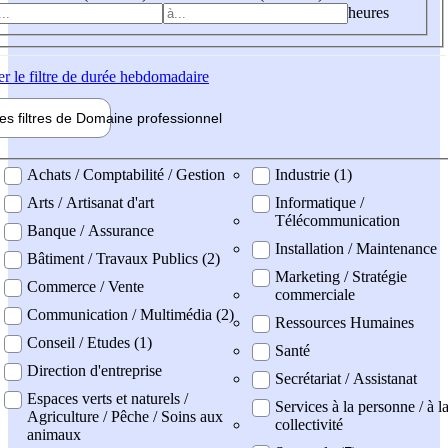
heures
er
le filtre de durée hebdomadaire
les filtres de
Domaine pro
fessionnel
ne professionel
Achats / Comptabilité / Gestion
Industrie (1)
Arts / Artisanat d'art
Informatique /
Télécommunication
Banque / Assurance
Installation / Maintenance
Bâtiment / Travaux Publics (2)
Marketing / Stratégie
Commerce / Vente
commerciale
Communication / Multimédia (2)
Ressources Humaines
Conseil / Etudes (1)
Santé
Direction d'entreprise
Secrétariat / Assistanat
Espaces verts et naturels /
Services à la personne / à l
Agriculture / Pêche / Soins aux
collectivité
animaux