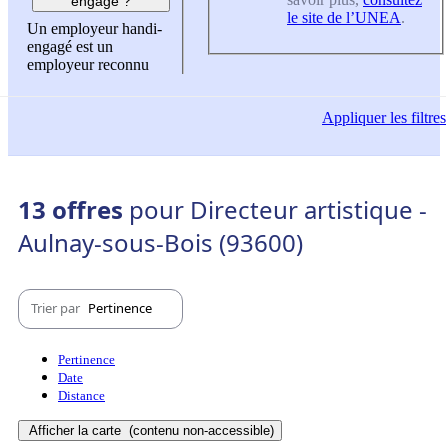
engagé ?
le site de l’UNEA
.
Un employeur handi-
engagé est un
employeur reconnu
Appliquer
les filtres
13 offres
pour Directeur artistique -
Aulnay-sous-Bois (93600)
Trier par
Pertinence
Pertinence
Date
Distance
Afficher la carte
(contenu non-accessible)