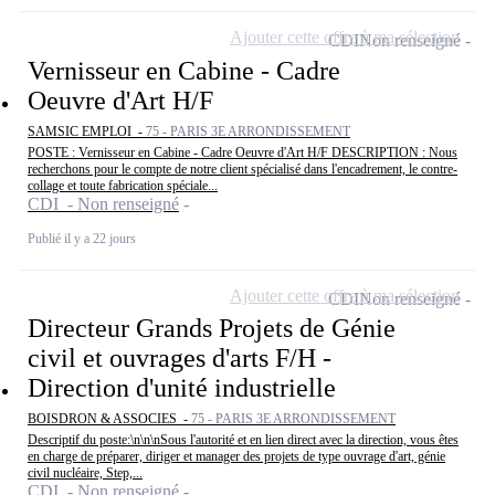
Ajouter cette offre à ma sélection
CDI
Non renseigné
Vernisseur en Cabine - Cadre
Oeuvre d'Art H/F
SAMSIC EMPLOI -
75 - PARIS 3E ARRONDISSEMENT
POSTE : Vernisseur en Cabine - Cadre Oeuvre d'Art H/F DESCRIPTION : Nous
recherchons pour le compte de notre client spécialisé dans l'encadrement, le contre-
collage et toute fabrication spéciale...
CDI - Non renseigné
Publié il y a 22 jours
Ajouter cette offre à ma sélection
CDI
Non renseigné
Directeur Grands Projets de Génie
civil et ouvrages d'arts F/H -
Direction d'unité industrielle
BOISDRON & ASSOCIES -
75 - PARIS 3E ARRONDISSEMENT
Descriptif du poste:\n\n\nSous l'autorité et en lien direct avec la direction, vous êtes
en charge de préparer, diriger et manager des projets de type ouvrage d'art, génie
civil nucléaire, Step,...
CDI - Non renseigné