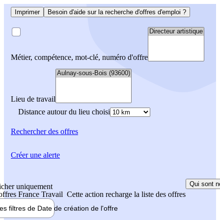
Imprimer
Besoin d'aide sur la recherche d'offres d'emploi ?
Métier, compétence, mot-clé, numéro d'offre
Lieu de travail
Distance autour du lieu choisi
Rechercher
des offres
Créer une alerte
Qui sont n
icher uniquement
 offres France Travail
Cette action recharge la liste des offres
les filtres de
Date de création
de l'offre