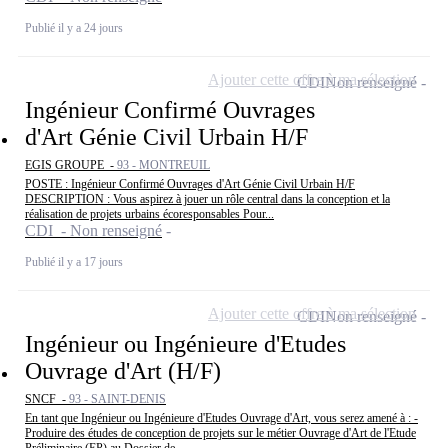
Publié il y a 24 jours
Ajouter cette offre à ma sélection
CDI
Non renseigné
Ingénieur Confirmé Ouvrages
d'Art Génie Civil Urbain H/F
EGIS GROUPE -
93 - MONTREUIL
POSTE : Ingénieur Confirmé Ouvrages d'Art Génie Civil Urbain H/F
DESCRIPTION : Vous aspirez à jouer un rôle central dans la conception et la
réalisation de projets urbains écoresponsables Pour...
CDI - Non renseigné
Publié il y a 17 jours
Ajouter cette offre à ma sélection
CDI
Non renseigné
Ingénieur ou Ingénieure d'Etudes
Ouvrage d'Art (H/F)
SNCF -
93 - SAINT-DENIS
En tant que Ingénieur ou Ingénieure d'Etudes Ouvrage d'Art, vous serez amené à : -
Produire des études de conception de projets sur le métier Ouvrage d'Art de l'Etude