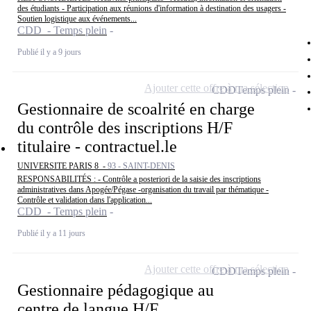
des étudiants - Participation aux réunions d'information à destination des usagers -
Soutien logistique aux événements...
CDD - Temps plein
Publié il y a 9 jours
Ajouter cette offre à ma sélection
CDD
Temps plein
Gestionnaire de scoalrité en charge
du contrôle des inscriptions H/F
titulaire - contractuel.le
UNIVERSITE PARIS 8 -
93 - SAINT-DENIS
RESPONSABILITÉS : - Contrôle a posteriori de la saisie des inscriptions
administratives dans Apogée/Pégase -organisation du travail par thématique -
Contrôle et validation dans l'application...
CDD - Temps plein
Publié il y a 11 jours
Ajouter cette offre à ma sélection
CDD
Temps plein
Gestionnaire pédagogique au
centre de langue H/F