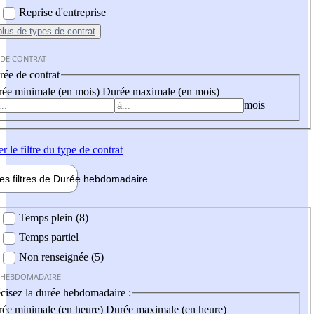
Reprise d'entreprise
plus
de types de contrat
 DE CONTRAT
ée de contrat
ée minimale (en mois)
Durée maximale (en mois)
mois
er
le filtre du type de contrat
les filtres de
Durée hebdo
madaire
 hebdomadaire
Temps plein (8)
Temps partiel
Non renseignée (5)
 HEBDOMADAIRE
cisez la durée hebdomadaire :
ée minimale (en heure)
Durée maximale (en heure)