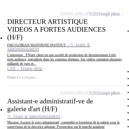
Ajouter cette offre à ma sélection
CDI
Temps plein
DIRECTEUR ARTISTIQUE
VIDEOS A FORTES AUDIENCES
(H/F)
FMI FLORIAN MANTIONE INSTITUT -
75 - PARIS 3E
ARRONDISSEMENT
L'entreprise : FNotre client est une société de production de divertissement à très
forte audience, spécialisée dans les contenus digitaux. Ses vidéos cumulent plusieurs
milliards de vues et...
CDI - Temps plein
Publié il y a 24 jours
Ajouter cette offre à ma sélection
CDI
Temps plein
Assistant-e administratif-ve de
galerie d'art (H/F)
75 - PARIS 3E ARRONDISSEMENT
Mission: Assurer le suivi administratif, comptable et logistique de la galerie sous la
supervision de la directrice adjointe. Prospection sur le marché asiatique