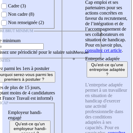
Cap emploi et ses
Cadre (3)
partenaires pour ses
actions concrètes en
Non cadre (8)
faveur du recrutement,
Non renseignée (2)
de l’intégration et de
l’accompagnement de
IRE BRUT MINIMUM
ses collaborateurs en
situation de handicap.
re minimum
Pour en savoir plus,
consultez cet article
.
ssez une périodicité pour le salaire saisi
Entreprise adaptée
NITÉS
Qu'est-ce qu'une
z parmi les 1ers à postuler
entreprise adaptée
?
urquoi serez-vous parmi les
premiers à postuler ?
L'entreprise adaptée
es de plus de 15 jours,
permet à un travailleur
tant moins de 4 candidatures
en situation de
t France Travail est informé)
handicap d'exercer
ICAP
une activité
professionnelle dans
Employeur handi-
des conditions
engagé
adaptées à ses
Qu'est-ce qu'un
capacités. Pour en
employeur handi-
savoir plus,
consultez