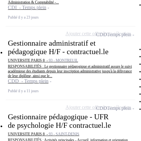
Administration & Comptabilité -...
CDI - Temps plein
Publié il y a 23 jours
Ajouter cette offre à ma sélection
CDD
Temps plein
Gestionnaire administratif et
pédagogique H/F - contractuel.le
UNIVERSITE PARIS 8 -
93 - MONTREUIL
RESPONSABILITÉS : Le gestionnaire pédagogique et administratif assure le suivi
académique des étudiants depuis leur inscription administrative jusqu'à la délivrance
de leur diplôme, ainsi que le...
CDD - Temps plein
Publié il y a 11 jours
Ajouter cette offre à ma sélection
CDD
Temps plein
Gestionnaire pédagogique - UFR
de psychologie H/F contractuel.le
UNIVERSITE PARIS 8 -
93 - SAINT-DENIS
RESPONSABILITÉS : Activités principales - Accueil, information et orientation