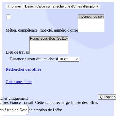
Imprimer
Besoin d'aide sur la recherche d'offres d'emploi ?
Métier, compétence, mot-clé, numéro d'offre
Lieu de travail
Distance autour du lieu choisi
Rechercher
des offres
Créer une alerte
Qui sont n
icher uniquement
 offres France Travail
Cette action recharge la liste des offres
les filtres de
Date de création
de l'offre