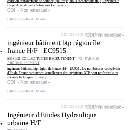
cadre du renforcement de notre équipe Projet, nous recherchons un(e) Ingénieur·e
Projet Acoustique & Vibrations Ferroviaire...
CDI - Non renseigné
Publié il y a plus de 30 jours
Ajouter cette offre à ma sélection
CDI
Non renseigné
ingénieur bâtiment btp région île
france H/F - EC9515
EMPLOI-COLLECTIVITES-RECRUTEMENT -
75 - PARIS 8E
ARRONDISSEMENT
ingénieur bâtiment btp région île france H/F - EC9515 De nombreuses collectivités
d'Île-de-France recherchent actuellement des ingénieurs BTP pour renforcer leurs
services techniques. Si vous...
CDI - Non renseigné
Publié il y a plus de 30 jours
Ajouter cette offre à ma sélection
CDI
Non renseigné
Ingénieur d'Etudes Hydraulique
urbaine H/F