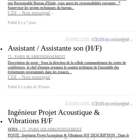
que Responsable Bureau d'Etude, vous aurez les responsabilités suivantes : *
Superviser les projets techniques du bureau...
CDI - Non renseigné
Publié il y a 7 jours
Ajouter cette offre à ma sélection
CDI
Non renseigné
Assistant / Assistante son (H/F)
75 - PARIS 9E ARRONDISSEMENT
Description du poste : Sous la direction de la cellule commandement du centre de
conférences, le chef d'équipe organise le soutien technique de l'ensemble des
évènements programmés dans les espaces...
CDI - Non renseigné
Publié il y a plus de 30 jours
Ajouter cette offre à ma sélection
CDI
Non renseigné
Ingénieur Projet Acoustique &
Vibrations H/F
SITES -
75 - PARIS 1ER ARRONDISSEMENT
POSTE : Ingénieur Projet Acoustique & Vibrations H/F DESCRIPTION : Dans le