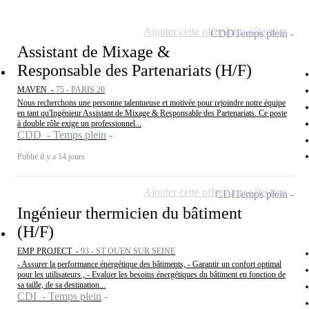
Ajouter cette offre à ma sélection
CDD
Temps plein
Assistant de Mixage &
Responsable des Partenariats (H/F)
MAVEN -
75 - PARIS 20
Nous recherchons une personne talentueuse et motivée pour rejoindre notre équipe
en tant qu'Ingénieur Assistant de Mixage & Responsable des Partenariats. Ce poste
à double rôle exige un professionnel...
CDD - Temps plein
Publié il y a 14 jours
Ajouter cette offre à ma sélection
CDI
Temps plein
Ingénieur thermicien du bâtiment
(H/F)
EMP PROJECT -
93 - ST OUEN SUR SEINE
- Assurer la performance énergétique des bâtiments, - Garantir un confort optimal
pour les utilisateurs , - Evaluer les besoins énergétiques du bâtiment en fonction de
sa taille, de sa destination...
CDI - Temps plein