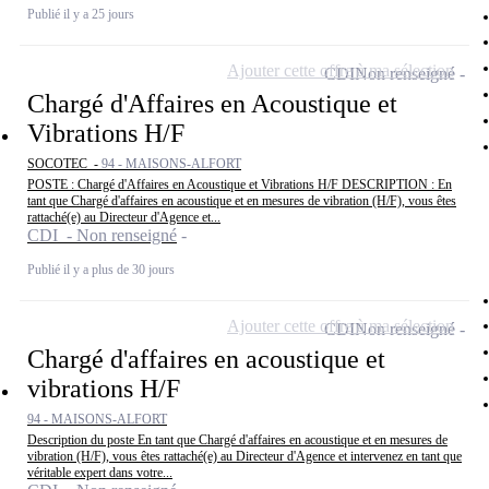
Publié il y a 25 jours
Ajouter cette offre à ma sélection
CDI
Non renseigné
Chargé d'Affaires en Acoustique et
Vibrations H/F
SOCOTEC -
94 - MAISONS-ALFORT
POSTE : Chargé d'Affaires en Acoustique et Vibrations H/F DESCRIPTION : En
tant que Chargé d'affaires en acoustique et en mesures de vibration (H/F), vous êtes
rattaché(e) au Directeur d'Agence et...
CDI - Non renseigné
Publié il y a plus de 30 jours
Ajouter cette offre à ma sélection
CDI
Non renseigné
Chargé d'affaires en acoustique et
vibrations H/F
94 - MAISONS-ALFORT
Description du poste En tant que Chargé d'affaires en acoustique et en mesures de
vibration (H/F), vous êtes rattaché(e) au Directeur d'Agence et intervenez en tant que
véritable expert dans votre...