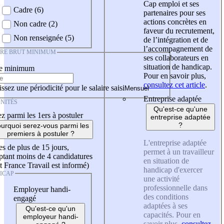
Cap emploi et ses
Cadre (6)
partenaires pour ses
actions concrètes en
Non cadre (2)
faveur du recrutement,
Non renseignée (5)
de l’intégration et de
l’accompagnement de
IRE BRUT MINIMUM
ses collaborateurs en
situation de handicap.
re minimum
Pour en savoir plus,
consultez cet article
.
ssez une périodicité pour le salaire saisi
Entreprise adaptée
NITÉS
Qu'est-ce qu'une
z parmi les 1ers à postuler
entreprise adaptée
?
urquoi serez-vous parmi les
premiers à postuler ?
L'entreprise adaptée
es de plus de 15 jours,
permet à un travailleur
tant moins de 4 candidatures
en situation de
t France Travail est informé)
handicap d'exercer
ICAP
une activité
professionnelle dans
Employeur handi-
des conditions
engagé
adaptées à ses
Qu'est-ce qu'un
capacités. Pour en
employeur handi-
savoir plus,
consultez