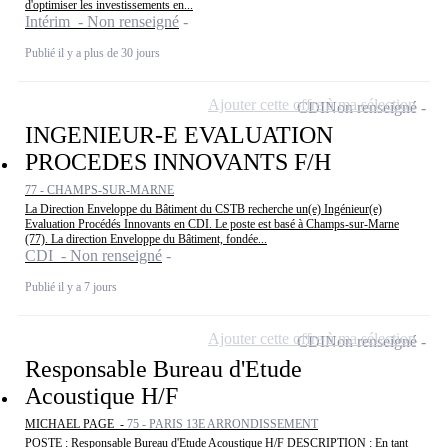
d'optimiser les investissements en...
Intérim - Non renseigné
Publié il y a plus de 30 jours
Ajouter cette offre à ma sélection
CDI
Non renseigné
INGENIEUR-E EVALUATION
PROCEDES INNOVANTS F/H
77 - CHAMPS-SUR-MARNE
La Direction Enveloppe du Bâtiment du CSTB recherche un(e) Ingénieur(e)
Evaluation Procédés Innovants en CDI. Le poste est basé à Champs-sur-Marne
(77). La direction Enveloppe du Bâtiment, fondée...
CDI - Non renseigné
Publié il y a 7 jours
Ajouter cette offre à ma sélection
CDI
Non renseigné
Responsable Bureau d'Etude
Acoustique H/F
MICHAEL PAGE -
75 - PARIS 13E ARRONDISSEMENT
POSTE : Responsable Bureau d'Etude Acoustique H/F DESCRIPTION : En tant