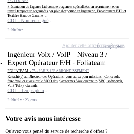
77 - LOGNES
Présentation de l'agence Ltd compte 9 agences spécialisées en recrutement et en
travail temporaire organisées par pôle d'expertise en Ingénierie, Encadrement BTP et
Tertiaire Haut de Gamme -...
CDI - Non renseigné
Publié hier
Ajouter cette offre à ma sélection
CDI
Temps plein
Ingénieur Voix / VoIP – Niveau 3 /
Expert Opérateur F/H - Foliateam
FOLIATEAM -
75 - PARIS 12E ARRONDISSEMENT
Rattaché(e) au Directeur des Opérations, vous aurez pour missions : Concevoir,
faire évoluer et assurer le MCO des plateformes Voix opérateur (SBC, softswitch,
VoIP/ToIP). Garantir...
CDI - Temps plein
Publié il y a 23 jours
Votre avis nous intéresse
Qu'avez-vous pensé du service de recherche d'offres ?