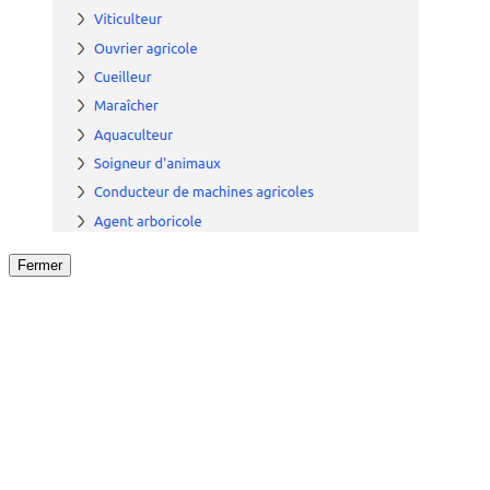
Fermer
Fermer
le détail de l'offre
/
Offre
sur
Offre précéden