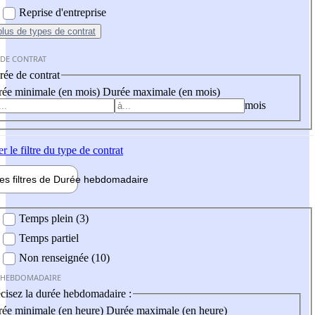
Reprise d'entreprise
plus
de types de contrat
 DE CONTRAT
ée de contrat
ée minimale (en mois)
Durée maximale (en mois)
mois
er
le filtre du type de contrat
les filtres de
Durée hebdo
madaire
 hebdomadaire
Temps plein (3)
Temps partiel
Non renseignée (10)
 HEBDOMADAIRE
cisez la durée hebdomadaire :
ée minimale (en heure)
Durée maximale (en heure)