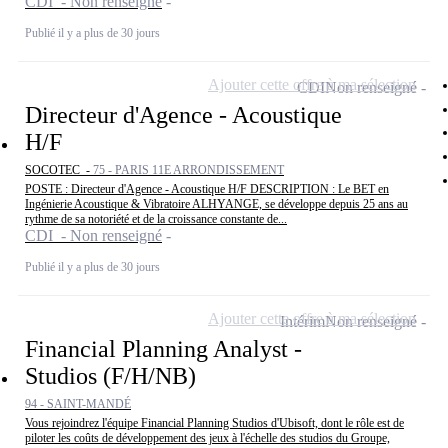
CDI - Non renseigné
Publié il y a plus de 30 jours
Ajouter cette offre à ma sélection
CDI
Non renseigné
Directeur d'Agence - Acoustique
H/F
SOCOTEC -
75 - PARIS 11E ARRONDISSEMENT
POSTE : Directeur d'Agence - Acoustique H/F DESCRIPTION : Le BET en
Ingénierie Acoustique & Vibratoire ALHYANGE, se développe depuis 25 ans au
rythme de sa notoriété et de la croissance constante de...
CDI - Non renseigné
Publié il y a plus de 30 jours
Ajouter cette offre à ma sélection
Intérim
Non renseigné
Financial Planning Analyst -
Studios (F/H/NB)
94 - SAINT-MANDÉ
Vous rejoindrez l'équipe Financial Planning Studios d'Ubisoft, dont le rôle est de
piloter les coûts de développement des jeux à l'échelle des studios du Groupe,