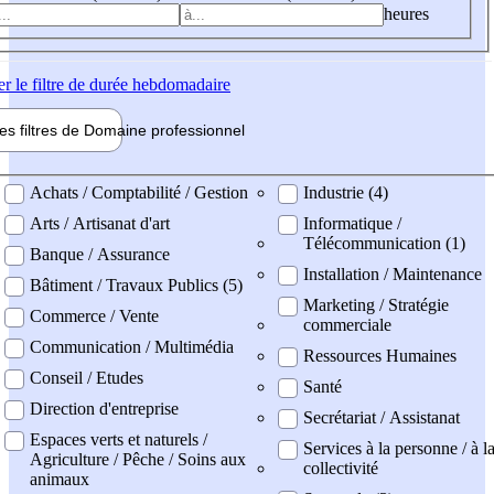
heures
er
le filtre de durée hebdomadaire
les filtres de
Domaine pro
fessionnel
ne professionel
Achats / Comptabilité / Gestion
Industrie (4)
Arts / Artisanat d'art
Informatique /
Télécommunication (1)
Banque / Assurance
Installation / Maintenance
Bâtiment / Travaux Publics (5)
Marketing / Stratégie
Commerce / Vente
commerciale
Communication / Multimédia
Ressources Humaines
Conseil / Etudes
Santé
Direction d'entreprise
Secrétariat / Assistanat
Espaces verts et naturels /
Services à la personne / à l
Agriculture / Pêche / Soins aux
collectivité
animaux