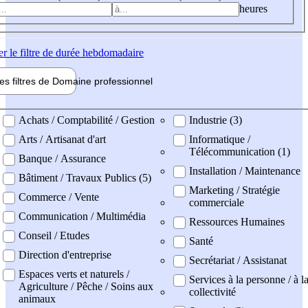
heures
er
le filtre de durée hebdomadaire
les filtres de
Domaine pro
fessionnel
ne professionel
Achats / Comptabilité / Gestion
Industrie (3)
Arts / Artisanat d'art
Informatique /
Télécommunication (1)
Banque / Assurance
Installation / Maintenance
Bâtiment / Travaux Publics (5)
Marketing / Stratégie
Commerce / Vente
commerciale
Communication / Multimédia
Ressources Humaines
Conseil / Etudes
Santé
Direction d'entreprise
Secrétariat / Assistanat
Espaces verts et naturels /
Services à la personne / à l
Agriculture / Pêche / Soins aux
collectivité
animaux