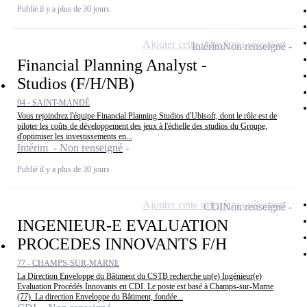
Publié il y a plus de 30 jours
Ajouter cette offre à ma sélection
Intérim
Non renseigné
Financial Planning Analyst -
Studios (F/H/NB)
94 - SAINT-MANDÉ
Vous rejoindrez l'équipe Financial Planning Studios d'Ubisoft, dont le rôle est de
piloter les coûts de développement des jeux à l'échelle des studios du Groupe,
d'optimiser les investissements en...
Intérim - Non renseigné
Publié il y a plus de 30 jours
Ajouter cette offre à ma sélection
CDI
Non renseigné
INGENIEUR-E EVALUATION
PROCEDES INNOVANTS F/H
77 - CHAMPS-SUR-MARNE
La Direction Enveloppe du Bâtiment du CSTB recherche un(e) Ingénieur(e)
Evaluation Procédés Innovants en CDI. Le poste est basé à Champs-sur-Marne
(77). La direction Enveloppe du Bâtiment, fondée...