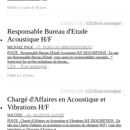
Publié il y a plus de 30 jours
Ajouter cette offre à ma sélection
CDI
Non renseigné
Responsable Bureau d'Etude
Acoustique H/F
MICHAEL PAGE -
75 - PARIS 13E ARRONDISSEMENT
POSTE : Responsable Bureau d'Etude Acoustique H/F DESCRIPTION : En tant
que Responsable Bureau d'Etude, vous aurez les responsabilités suivantes : *
Superviser les projets techniques du bureau...
CDI - Non renseigné
Publié il y a 9 jours
Ajouter cette offre à ma sélection
CDI
Non renseigné
Chargé d'Affaires en Acoustique et
Vibrations H/F
SOCOTEC -
94 - MAISONS-ALFORT
POSTE : Chargé d'Affaires en Acoustique et Vibrations H/F DESCRIPTION : En
tant que Chargé d'affaires en acoustique et en mesures de vibration (H/F), vous êtes
rattaché(e) au Directeur d'Agence et...