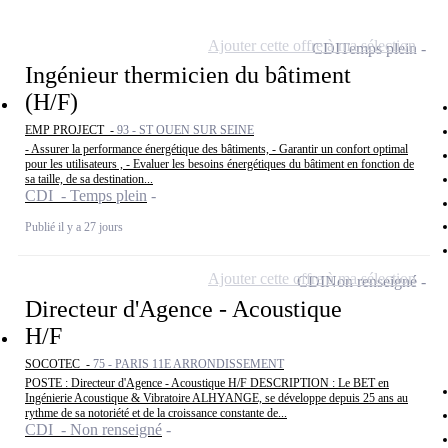
Ajouter cette offre à ma sélection
CDI
Temps plein
Ingénieur thermicien du bâtiment
(H/F)
EMP PROJECT -
93 - ST OUEN SUR SEINE
- Assurer la performance énergétique des bâtiments, - Garantir un confort optimal
pour les utilisateurs , - Evaluer les besoins énergétiques du bâtiment en fonction de
sa taille, de sa destination...
CDI - Temps plein
Publié il y a 27 jours
Ajouter cette offre à ma sélection
CDI
Non renseigné
Directeur d'Agence - Acoustique
H/F
SOCOTEC -
75 - PARIS 11E ARRONDISSEMENT
POSTE : Directeur d'Agence - Acoustique H/F DESCRIPTION : Le BET en
Ingénierie Acoustique & Vibratoire ALHYANGE, se développe depuis 25 ans au
rythme de sa notoriété et de la croissance constante de...
CDI - Non renseigné