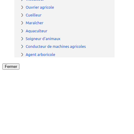
Fermer
Fermer
le détail de l'offre
/
Offre
sur
Offre précéden