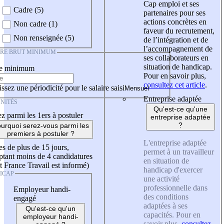
Cap emploi et ses
Cadre (5)
partenaires pour ses
actions concrètes en
Non cadre (1)
faveur du recrutement,
Non renseignée (5)
de l’intégration et de
l’accompagnement de
IRE BRUT MINIMUM
ses collaborateurs en
situation de handicap.
re minimum
Pour en savoir plus,
consultez cet article
.
ssez une périodicité pour le salaire saisi
Entreprise adaptée
NITÉS
Qu'est-ce qu'une
z parmi les 1ers à postuler
entreprise adaptée
?
urquoi serez-vous parmi les
premiers à postuler ?
L'entreprise adaptée
es de plus de 15 jours,
permet à un travailleur
tant moins de 4 candidatures
en situation de
t France Travail est informé)
handicap d'exercer
ICAP
une activité
professionnelle dans
Employeur handi-
des conditions
engagé
adaptées à ses
Qu'est-ce qu'un
capacités. Pour en
employeur handi-
savoir plus,
consultez