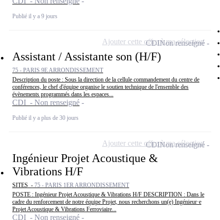
CDI - Non renseigné
Publié il y a 9 jours
Ajouter cette offre à ma sélection
CDI
Non renseigné
Assistant / Assistante son (H/F)
75 - PARIS 9E ARRONDISSEMENT
Description du poste : Sous la direction de la cellule commandement du centre de
conférences, le chef d'équipe organise le soutien technique de l'ensemble des
évènements programmés dans les espaces...
CDI - Non renseigné
Publié il y a plus de 30 jours
Ajouter cette offre à ma sélection
CDI
Non renseigné
Ingénieur Projet Acoustique &
Vibrations H/F
SITES -
75 - PARIS 1ER ARRONDISSEMENT
POSTE : Ingénieur Projet Acoustique & Vibrations H/F DESCRIPTION : Dans le
cadre du renforcement de notre équipe Projet, nous recherchons un(e) Ingénieur·e
Projet Acoustique & Vibrations Ferroviaire...
CDI - Non renseigné