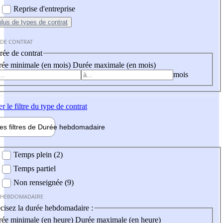
Reprise d'entreprise
plus
de types de contrat
 DE CONTRAT
ée de contrat
ée minimale (en mois)
Durée maximale (en mois)
mois
er
le filtre du type de contrat
les filtres de
Durée hebdo
madaire
 hebdomadaire
Temps plein (2)
Temps partiel
Non renseignée (9)
 HEBDOMADAIRE
cisez la durée hebdomadaire :
ée minimale (en heure)
Durée maximale (en heure)