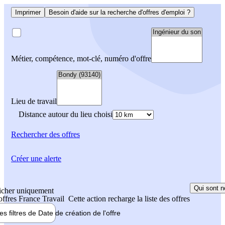
Imprimer
Besoin d'aide sur la recherche d'offres d'emploi ?
Métier, compétence, mot-clé, numéro d'offre
Lieu de travail
Distance autour du lieu choisi
Rechercher
des offres
Créer une alerte
Qui sont n
icher uniquement
 offres France Travail
Cette action recharge la liste des offres
les filtres de
Date de création
de l'offre