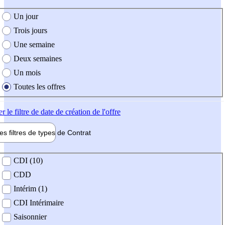
e création de l'offre
Un jour
Trois jours
Une semaine
Deux semaines
Un mois
Toutes les offres
er
le filtre de date de création de l'offre
les filtres de types de
Contrat
de contrat
CDI (10)
CDD
Intérim (1)
CDI Intérimaire
Saisonnier