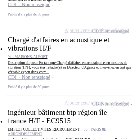
CDI - Non renseigné
Publié il y a plus de 30 jours
Ajouter cette offre à ma sélection
CDI
Non renseigné
Chargé d'affaires en acoustique et
vibrations H/F
94 - MAISONS-ALFORT
Description du poste En tant que Chargé d'affaires en acoustique et en mesures de
vibration (H/F), vous êtes rattaché(e) au Directeur d'Agence et intervenez en tant que
véritable expert dans votre...
CDI - Non renseigné
Publié il y a plus de 30 jours
Ajouter cette offre à ma sélection
CDI
Non renseigné
ingénieur bâtiment btp région île
france H/F - EC9515
EMPLOI-COLLECTIVITES-RECRUTEMENT -
75 - PARIS 8E
ARRONDISSEMENT