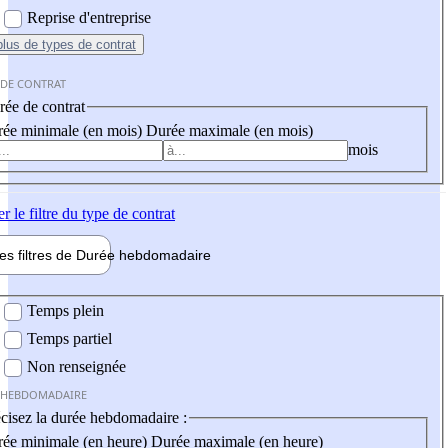
Reprise d'entreprise
plus
de types de contrat
 DE CONTRAT
ée de contrat
ée minimale (en mois)
Durée maximale (en mois)
mois
er
le filtre du type de contrat
les filtres de
Durée hebdo
madaire
 hebdomadaire
Temps plein
Temps partiel
Non renseignée
 HEBDOMADAIRE
cisez la durée hebdomadaire :
ée minimale (en heure)
Durée maximale (en heure)