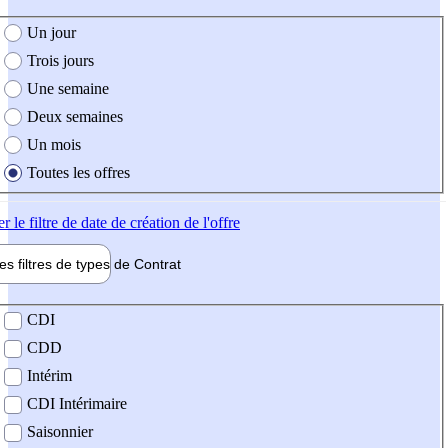
e création de l'offre
Un jour
Trois jours
Une semaine
Deux semaines
Un mois
Toutes les offres
er
le filtre de date de création de l'offre
les filtres de types de
Contrat
de contrat
CDI
CDD
Intérim
CDI Intérimaire
Saisonnier