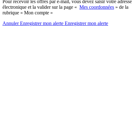
Pour recevoir les offres par e-mail, vous devez saisir votre adresse
électronique et la valider sur la page «
Mes coordonnées
» de la
rubrique « Mon compte »
Annuler
Enregistrer mon alerte
Enregistrer
mon alerte