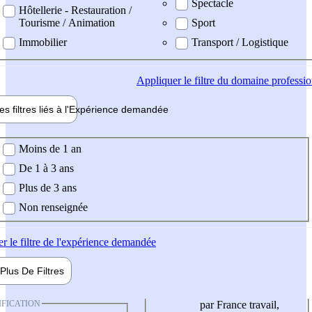
Spectacle
Hôtellerie - Restauration /
Tourisme / Animation
Sport
Immobilier
Transport / Logistique
Appliquer
le filtre du domaine professi
es filtres liés à l'
Expérience
demandée
ience demandée
Moins de 1 an
De 1 à 3 ans
Plus de 3 ans
Non renseignée
er
le filtre de l'expérience demandée
Plus De
Filtres
IFICATION
par France travail,