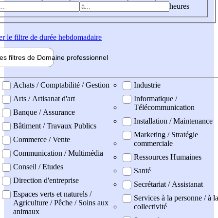
heures
er
le filtre de durée hebdomadaire
les filtres de
Domaine pro
fessionnel
ne professionel
Achats / Comptabilité / Gestion
Industrie
Arts / Artisanat d'art
Informatique /
Télécommunication
Banque / Assurance
Installation / Maintenance
Bâtiment / Travaux Publics
Marketing / Stratégie
Commerce / Vente
commerciale
Communication / Multimédia
Ressources Humaines
Conseil / Etudes
Santé
Direction d'entreprise
Secrétariat / Assistanat
Espaces verts et naturels /
Services à la personne / à l
Agriculture / Pêche / Soins aux
collectivité
animaux