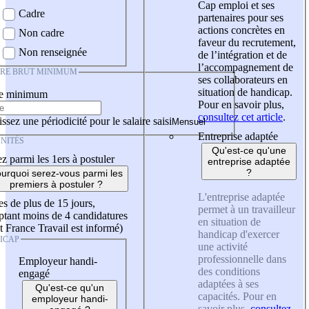
Cap emploi et ses
Cadre
partenaires pour ses
actions concrètes en
Non cadre
faveur du recrutement,
Non renseignée
de l’intégration et de
l’accompagnement de
IRE BRUT MINIMUM
ses collaborateurs en
situation de handicap.
re minimum
Pour en savoir plus,
consultez cet article
.
ssez une périodicité pour le salaire saisi
Entreprise adaptée
NITÉS
Qu'est-ce qu'une
z parmi les 1ers à postuler
entreprise adaptée
?
urquoi serez-vous parmi les
premiers à postuler ?
L'entreprise adaptée
es de plus de 15 jours,
permet à un travailleur
tant moins de 4 candidatures
en situation de
t France Travail est informé)
handicap d'exercer
ICAP
une activité
professionnelle dans
Employeur handi-
des conditions
engagé
adaptées à ses
Qu'est-ce qu'un
capacités. Pour en
employeur handi-
savoir plus,
consultez