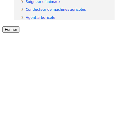
Fermer
Fermer
le détail de l'offre
/
Offre
sur
Offre précéden