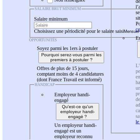
de
l
SALAIRE BRUT MINIMUM
se
si
Salaire minimum
Po
co
Choisissez une périodicité pour le salaire saisi
En
OPPORTUNITÉS
Soyez parmi les 1ers à postuler
Pourquoi serez-vous parmi les
premiers à postuler ?
L'
Offres de plus de 15 jours,
pe
comptant moins de 4 candidatures
en
(dont France Travail est informé)
ha
HANDICAP
un
pr
Employeur handi-
de
engagé
ad
Qu'est-ce qu'un
ca
employeur handi-
sa
engagé ?
le
Un employeur handi-
engagé est un
employeur reconnu