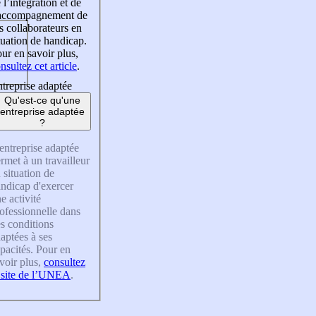
 l’intégration et de
’accompagnement de
s collaborateurs en
tuation de handicap.
ur en savoir plus,
nsultez cet article
.
treprise adaptée
Qu'est-ce qu'une
entreprise adaptée
?
entreprise adaptée
rmet à un travailleur
 situation de
ndicap d'exercer
e activité
ofessionnelle dans
s conditions
aptées à ses
pacités. Pour en
voir plus,
consultez
 site de l’UNEA
.