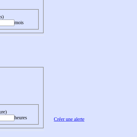
s)
mois
ure)
heures
Créer une alerte