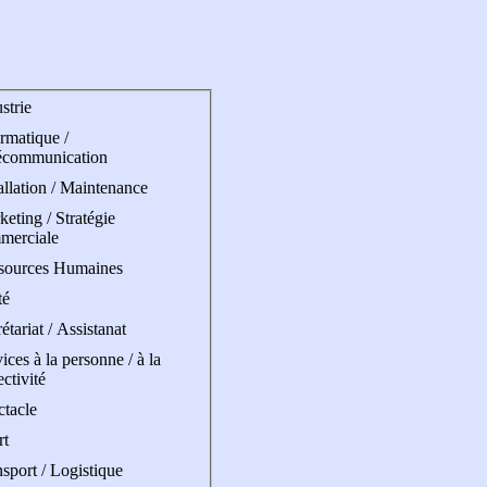
strie
rmatique /
écommunication
allation / Maintenance
eting / Stratégie
merciale
sources Humaines
té
étariat / Assistanat
ices à la personne / à la
ectivité
ctacle
rt
sport / Logistique