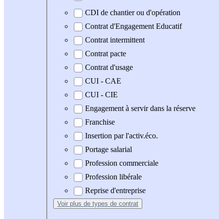
CDI de chantier ou d'opération
Contrat d'Engagement Educatif
Contrat intermittent
Contrat pacte
Contrat d'usage
CUI - CAE
CUI - CIE
Engagement à servir dans la réserve
Franchise
Insertion par l'activ.éco.
Portage salarial
Profession commerciale
Profession libérale
Reprise d'entreprise
Voir plus
de types de contrat