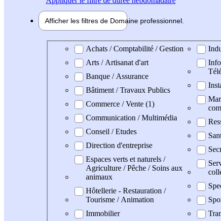
Appliquer
le filtre de durée hebdomadaire
Afficher les filtres de
Domaine pro
fessionnel
Domaine professionel
Achats / Comptabilité / Gestion
Indu
Arts / Artisanat d'art
Info
Tél
Banque / Assurance
Inst
Bâtiment / Travaux Publics
Mark
Commerce / Vente (1)
com
Communication / Multimédia
Res
Conseil / Etudes
San
Direction d'entreprise
Secr
Espaces verts et naturels /
Serv
Agriculture / Pêche / Soins aux
coll
animaux
Spe
Hôtellerie - Restauration /
Tourisme / Animation
Spo
Immobilier
Tran