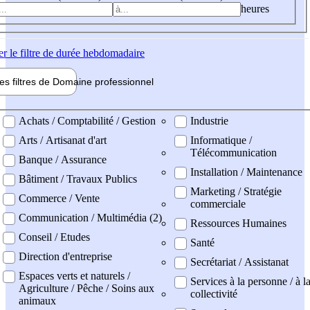
heures
er
le filtre de durée hebdomadaire
les filtres de
Domaine pro
fessionnel
ne professionel
Achats / Comptabilité / Gestion
Industrie
Arts / Artisanat d'art
Informatique /
Télécommunication
Banque / Assurance
Installation / Maintenance
Bâtiment / Travaux Publics
Marketing / Stratégie
Commerce / Vente
commerciale
Communication / Multimédia (2)
Ressources Humaines
Conseil / Etudes
Santé
Direction d'entreprise
Secrétariat / Assistanat
Espaces verts et naturels /
Services à la personne / à l
Agriculture / Pêche / Soins aux
collectivité
animaux