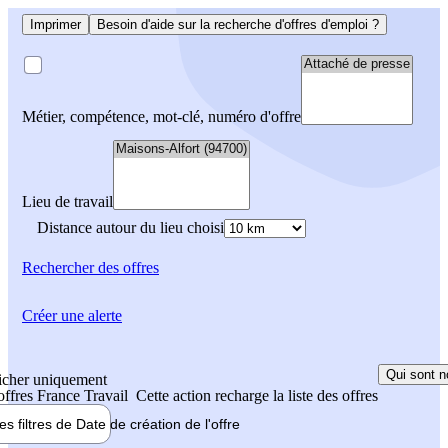
Imprimer
Besoin d'aide sur la recherche d'offres d'emploi ?
Métier, compétence, mot-clé, numéro d'offre
Lieu de travail
Distance autour du lieu choisi
Rechercher
des offres
Créer une alerte
Qui sont n
icher uniquement
 offres France Travail
Cette action recharge la liste des offres
les filtres de
Date de création
de l'offre