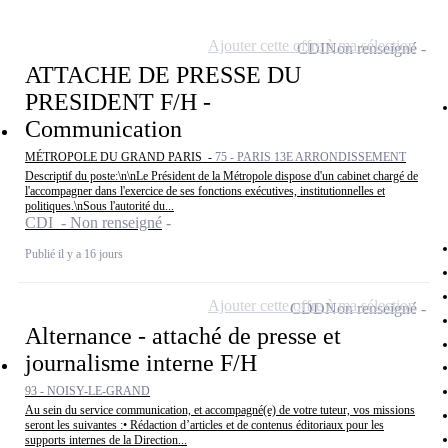
Ajouter cette offre à ma sélection
CDI
Non renseigné
ATTACHE DE PRESSE DU
PRESIDENT F/H -
Communication
MÉTROPOLE DU GRAND PARIS -
75 - PARIS 13E ARRONDISSEMENT
Descriptif du poste:\n\nLe Président de la Métropole dispose d'un cabinet chargé de
l'accompagner dans l'exercice de ses fonctions exécutives, institutionnelles et
politiques.\nSous l'autorité du...
CDI - Non renseigné
Publié il y a 16 jours
Ajouter cette offre à ma sélection
CDD
Non renseigné
Alternance - attaché de presse et
journalisme interne F/H
93 - NOISY-LE-GRAND
Au sein du service communication, et accompagné(e) de votre tuteur, vos missions
seront les suivantes :• Rédaction d’articles et de contenus éditoriaux pour les
supports internes de la Direction...