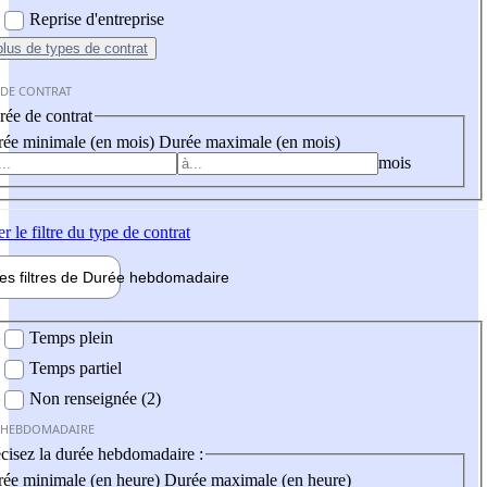
Reprise d'entreprise
plus
de types de contrat
 DE CONTRAT
ée de contrat
ée minimale (en mois)
Durée maximale (en mois)
mois
er
le filtre du type de contrat
les filtres de
Durée hebdo
madaire
 hebdomadaire
Temps plein
Temps partiel
Non renseignée (2)
 HEBDOMADAIRE
cisez la durée hebdomadaire :
ée minimale (en heure)
Durée maximale (en heure)