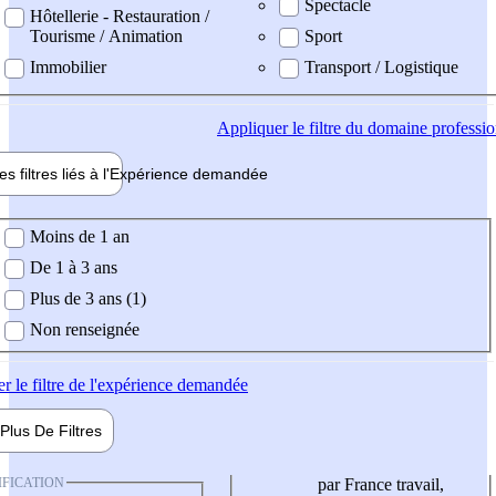
Spectacle
Hôtellerie - Restauration /
Tourisme / Animation
Sport
Immobilier
Transport / Logistique
Appliquer
le filtre du domaine professi
es filtres liés à l'
Expérience
demandée
ience demandée
Moins de 1 an
De 1 à 3 ans
Plus de 3 ans (1)
Non renseignée
er
le filtre de l'expérience demandée
Plus De
Filtres
IFICATION
par France travail,