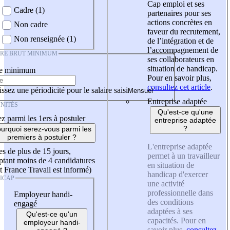
Cap emploi et ses
Cadre (1)
partenaires pour ses
actions concrètes en
Non cadre
faveur du recrutement,
Non renseignée (1)
de l’intégration et de
l’accompagnement de
IRE BRUT MINIMUM
ses collaborateurs en
situation de handicap.
re minimum
Pour en savoir plus,
consultez cet article
.
ssez une périodicité pour le salaire saisi
Entreprise adaptée
NITÉS
Qu'est-ce qu'une
z parmi les 1ers à postuler
entreprise adaptée
?
urquoi serez-vous parmi les
premiers à postuler ?
L'entreprise adaptée
es de plus de 15 jours,
permet à un travailleur
tant moins de 4 candidatures
en situation de
t France Travail est informé)
handicap d'exercer
ICAP
une activité
professionnelle dans
Employeur handi-
des conditions
engagé
adaptées à ses
Qu'est-ce qu'un
capacités. Pour en
employeur handi-
savoir plus,
consultez