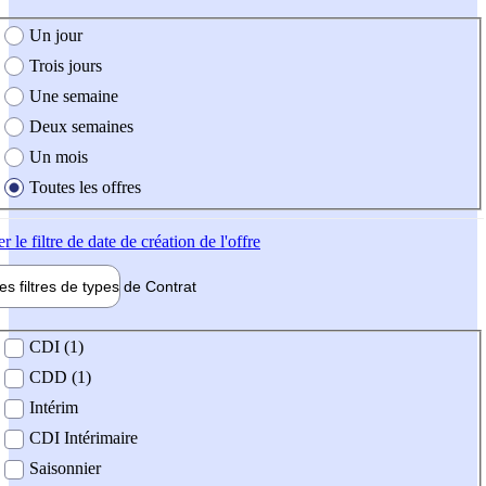
e création de l'offre
Un jour
Trois jours
Une semaine
Deux semaines
Un mois
Toutes les offres
er
le filtre de date de création de l'offre
les filtres de types de
Contrat
de contrat
CDI (1)
CDD (1)
Intérim
CDI Intérimaire
Saisonnier