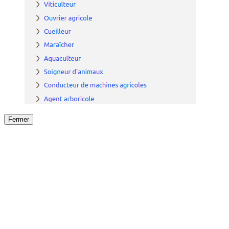
Fermer
Fermer
le détail de l'offre
/
Offre
sur
Offre précéden