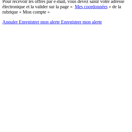
Pour recevoir les offres par e-mail, vous devez saisir votre adresse
électronique et la valider sur la page «
Mes coordonnées
» de la
rubrique « Mon compte »
Annuler
Enregistrer mon alerte
Enregistrer
mon alerte