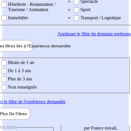
Spectacle
Hôtellerie - Restauration /
Tourisme / Animation
Sport
Immobilier
Transport / Logistique
Appliquer
le filtre du domaine professi
es filtres liés à l'
Expérience
demandée
ience demandée
Moins de 1 an
De 1 à 3 ans
Plus de 3 ans
Non renseignée
er
le filtre de l'expérience demandée
Plus De
Filtres
IFICATION
par France travail,