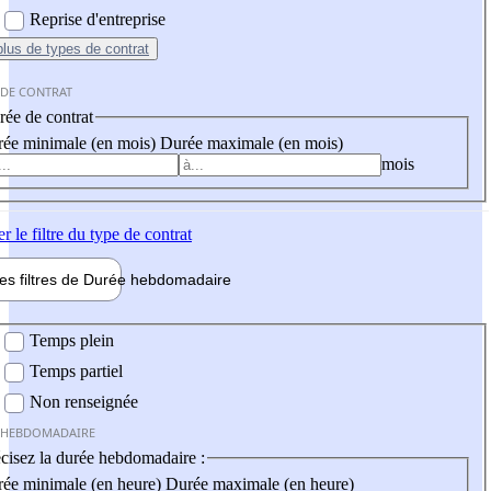
Reprise d'entreprise
plus
de types de contrat
 DE CONTRAT
ée de contrat
ée minimale (en mois)
Durée maximale (en mois)
mois
er
le filtre du type de contrat
les filtres de
Durée hebdo
madaire
 hebdomadaire
Temps plein
Temps partiel
Non renseignée
 HEBDOMADAIRE
cisez la durée hebdomadaire :
ée minimale (en heure)
Durée maximale (en heure)