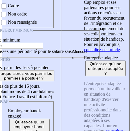
Cap emploi et ses
Cadre
partenaires pour ses
actions concrètes en
Non cadre
faveur du recrutement,
Non renseignée
de l’intégration et de
l’accompagnement de
IRE BRUT MINIMUM
ses collaborateurs en
situation de handicap.
re minimum
Pour en savoir plus,
consultez cet article
.
ssez une périodicité pour le salaire saisi
Entreprise adaptée
NITÉS
Qu'est-ce qu'une
z parmi les 1ers à postuler
entreprise adaptée
?
urquoi serez-vous parmi les
premiers à postuler ?
L'entreprise adaptée
es de plus de 15 jours,
permet à un travailleur
tant moins de 4 candidatures
en situation de
t France Travail est informé)
handicap d'exercer
ICAP
une activité
professionnelle dans
Employeur handi-
des conditions
engagé
adaptées à ses
Qu'est-ce qu'un
capacités. Pour en
employeur handi-
savoir plus,
consultez