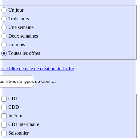
e création de l'offre
Un jour
Trois jours
Une semaine
Deux semaines
Un mois
Toutes les offres
er
le filtre de date de création de l'offre
les filtres de types de
Contrat
de contrat
CDI
CDD
Intérim
CDI Intérimaire
Saisonnier