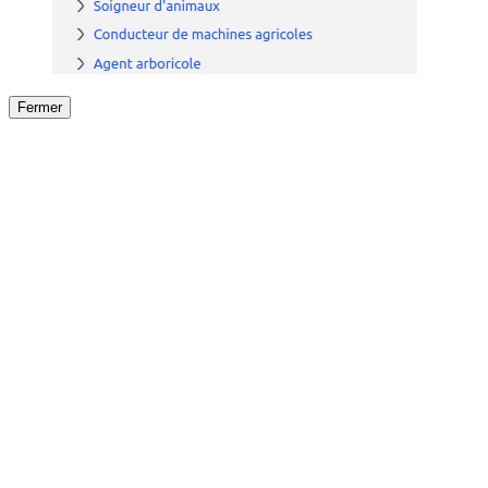
Fermer
Fermer
le détail de l'offre
/
Offre
sur
Offre précéden