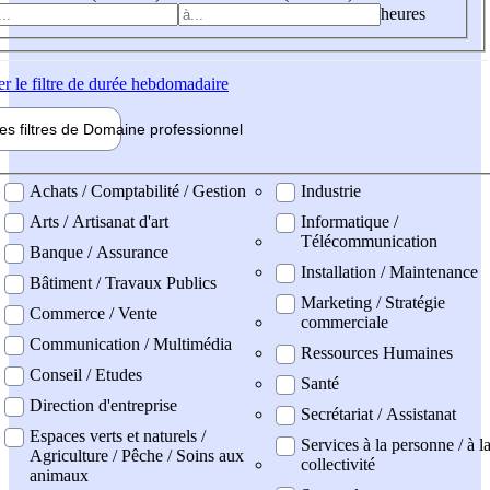
heures
er
le filtre de durée hebdomadaire
les filtres de
Domaine pro
fessionnel
ne professionel
Achats / Comptabilité / Gestion
Industrie
Arts / Artisanat d'art
Informatique /
Télécommunication
Banque / Assurance
Installation / Maintenance
Bâtiment / Travaux Publics
Marketing / Stratégie
Commerce / Vente
commerciale
Communication / Multimédia
Ressources Humaines
Conseil / Etudes
Santé
Direction d'entreprise
Secrétariat / Assistanat
Espaces verts et naturels /
Services à la personne / à l
Agriculture / Pêche / Soins aux
collectivité
animaux