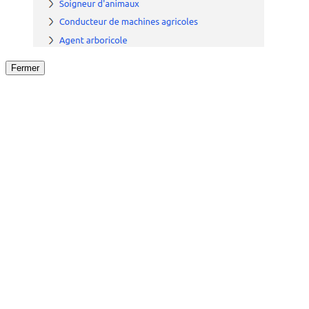
Fermer
Fermer
le détail de l'offre
/
Offre
sur
Offre précéden