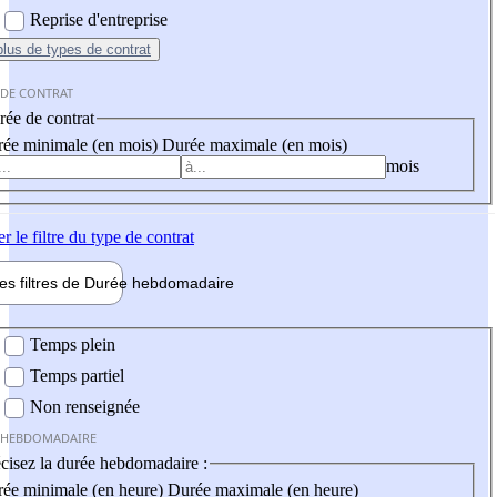
Reprise d'entreprise
plus
de types de contrat
 DE CONTRAT
ée de contrat
ée minimale (en mois)
Durée maximale (en mois)
mois
er
le filtre du type de contrat
les filtres de
Durée hebdo
madaire
 hebdomadaire
Temps plein
Temps partiel
Non renseignée
 HEBDOMADAIRE
cisez la durée hebdomadaire :
ée minimale (en heure)
Durée maximale (en heure)