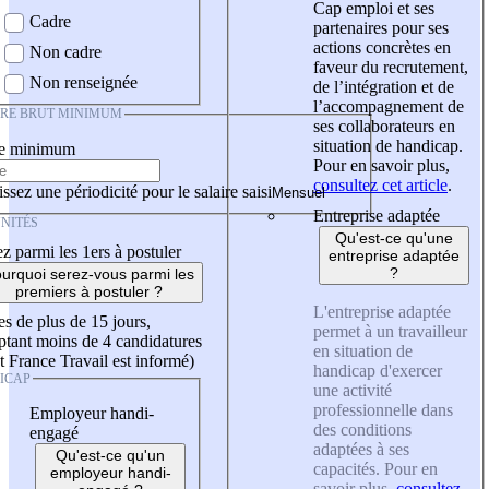
Cap emploi et ses
Cadre
partenaires pour ses
actions concrètes en
Non cadre
faveur du recrutement,
Non renseignée
de l’intégration et de
l’accompagnement de
IRE BRUT MINIMUM
ses collaborateurs en
situation de handicap.
re minimum
Pour en savoir plus,
consultez cet article
.
ssez une périodicité pour le salaire saisi
Entreprise adaptée
NITÉS
Qu'est-ce qu'une
z parmi les 1ers à postuler
entreprise adaptée
?
urquoi serez-vous parmi les
premiers à postuler ?
L'entreprise adaptée
es de plus de 15 jours,
permet à un travailleur
tant moins de 4 candidatures
en situation de
t France Travail est informé)
handicap d'exercer
ICAP
une activité
professionnelle dans
Employeur handi-
des conditions
engagé
adaptées à ses
Qu'est-ce qu'un
capacités. Pour en
employeur handi-
savoir plus,
consultez