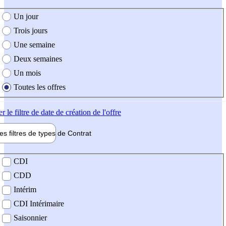
e création de l'offre
Un jour
Trois jours
Une semaine
Deux semaines
Un mois
Toutes les offres
er
le filtre de date de création de l'offre
les filtres de types de
Contrat
de contrat
CDI
CDD
Intérim
CDI Intérimaire
Saisonnier