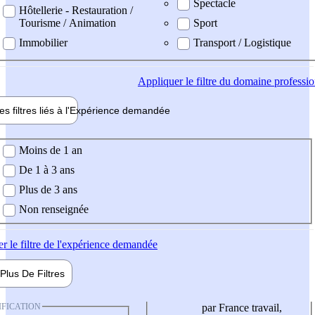
Spectacle
Hôtellerie - Restauration /
Tourisme / Animation
Sport
Immobilier
Transport / Logistique
Appliquer
le filtre du domaine professi
es filtres liés à l'
Expérience
demandée
ience demandée
Moins de 1 an
De 1 à 3 ans
Plus de 3 ans
Non renseignée
er
le filtre de l'expérience demandée
Plus De
Filtres
IFICATION
par France travail,