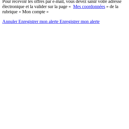
Pour recevoir les offres par e-mail, vous devez saisir votre adresse
électronique et la valider sur la page «
Mes coordonnées
» de la
rubrique « Mon compte »
Annuler
Enregistrer mon alerte
Enregistrer
mon alerte