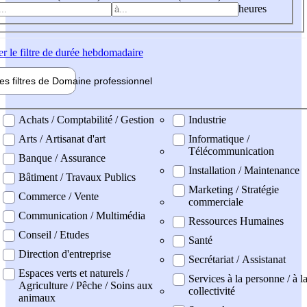
heures
er
le filtre de durée hebdomadaire
les filtres de
Domaine pro
fessionnel
ne professionel
Achats / Comptabilité / Gestion
Industrie
Arts / Artisanat d'art
Informatique /
Télécommunication
Banque / Assurance
Installation / Maintenance
Bâtiment / Travaux Publics
Marketing / Stratégie
Commerce / Vente
commerciale
Communication / Multimédia
Ressources Humaines
Conseil / Etudes
Santé
Direction d'entreprise
Secrétariat / Assistanat
Espaces verts et naturels /
Services à la personne / à l
Agriculture / Pêche / Soins aux
collectivité
animaux