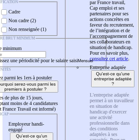
IFICATION
par France travail,
Cap emploi et ses
Cadre
partenaires pour ses
actions concrètes en
Non cadre (2)
faveur du recrutement,
Non renseignée (1)
de l’intégration et de
l’accompagnement de
IRE BRUT MINIMUM
ses collaborateurs en
situation de handicap.
re minimum
Pour en savoir plus,
consultez cet article
.
ssez une périodicité pour le salaire saisi
Entreprise adaptée
NITÉS
Qu'est-ce qu'une
z parmi les 1ers à postuler
entreprise adaptée
?
urquoi serez-vous parmi les
premiers à postuler ?
L'entreprise adaptée
es de plus de 15 jours,
permet à un travailleur
tant moins de 4 candidatures
en situation de
t France Travail est informé)
handicap d'exercer
ICAP
une activité
professionnelle dans
Employeur handi-
des conditions
engagé
adaptées à ses
Qu'est-ce qu'un
capacités. Pour en