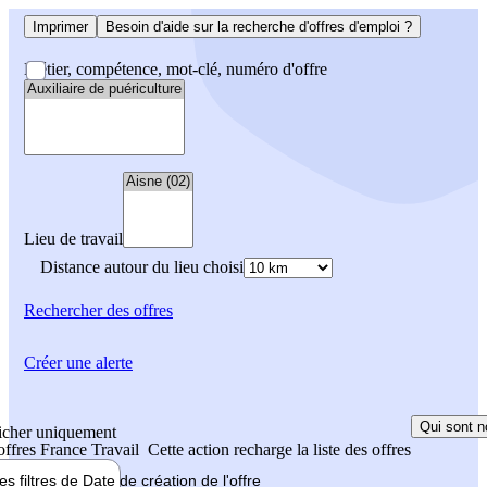
Imprimer
Besoin d'aide sur la recherche d'offres d'emploi ?
Métier, compétence, mot-clé, numéro d'offre
Lieu de travail
Distance autour du lieu choisi
Rechercher
des offres
Créer une alerte
Qui sont n
icher uniquement
 offres France Travail
Cette action recharge la liste des offres
les filtres de
Date de création
de l'offre