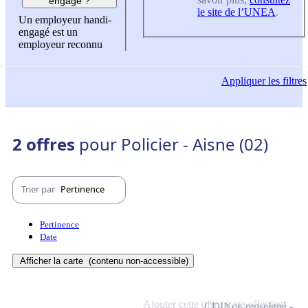
engagé ?
le site de l’UNEA
.
Un employeur handi-
engagé est un
employeur reconnu
Appliquer
les filtres
2 offres
pour Policier - Aisne (02)
Trier par
Pertinence
Pertinence
Date
Afficher la carte
(contenu non-accessible)
Ajouter cette offre à ma sélection
CDI
Non renseigné