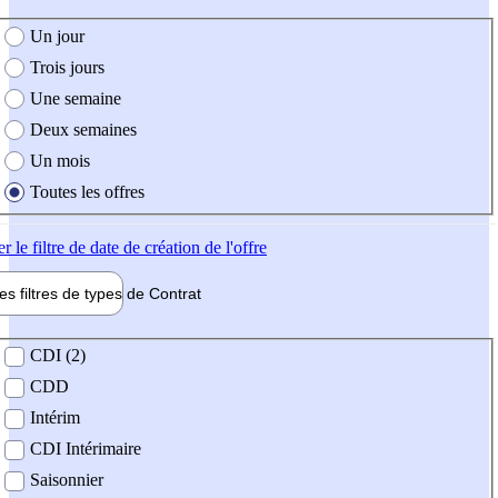
e création de l'offre
Un jour
Trois jours
Une semaine
Deux semaines
Un mois
Toutes les offres
er
le filtre de date de création de l'offre
les filtres de types de
Contrat
de contrat
CDI (2)
CDD
Intérim
CDI Intérimaire
Saisonnier