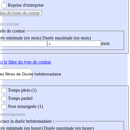
Reprise d'entreprise
plus
de types de contrat
 DE CONTRAT
ée de contrat
ée minimale (en mois)
Durée maximale (en mois)
mois
er
le filtre du type de contrat
les filtres de
Durée hebdo
madaire
 hebdomadaire
Temps plein (1)
Temps partiel
Non renseignée (1)
 HEBDOMADAIRE
cisez la durée hebdomadaire :
ée minimale (en heure)
Durée maximale (en heure)