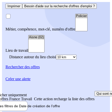
Imprimer
Besoin d'aide sur la recherche d'offres d'emploi ?
Métier, compétence, mot-clé, numéro d'offre
Lieu de travail
Distance autour du lieu choisi
Rechercher
des offres
Créer une alerte
Qui sont n
icher uniquement
 offres France Travail
Cette action recharge la liste des offres
les filtres de
Date de création
de l'offre