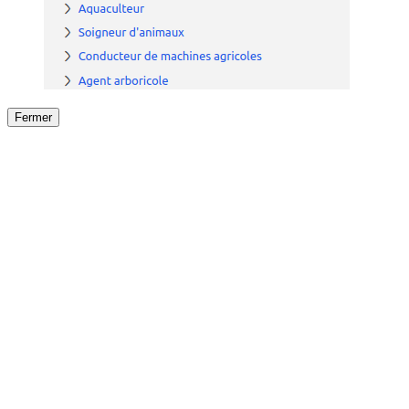
Fermer
Fermer
le détail de l'offre
/
Offre
sur
Offre précéden