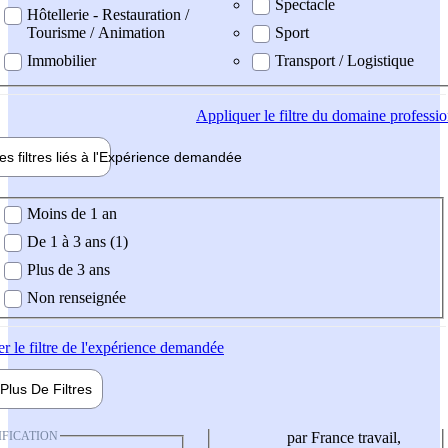
Spectacle
Hôtellerie - Restauration /
Tourisme / Animation
Sport
Immobilier
Transport / Logistique
Appliquer
le filtre du domaine professi
es filtres liés à l'
Expérience
demandée
ience demandée
Moins de 1 an
De 1 à 3 ans (1)
Plus de 3 ans
Non renseignée
er
le filtre de l'expérience demandée
Plus De
Filtres
IFICATION
par France travail,