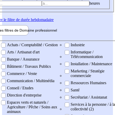
heures
er
le filtre de durée hebdomadaire
les filtres de
Domaine pro
fessionnel
ne professionel
Achats / Comptabilité / Gestion
Industrie
Arts / Artisanat d'art
Informatique /
Télécommunication
Banque / Assurance
Installation / Maintenance
Bâtiment / Travaux Publics
Marketing / Stratégie
Commerce / Vente
commerciale
Communication / Multimédia
Ressources Humaines
Conseil / Etudes
Santé
Direction d'entreprise
Secrétariat / Assistanat
Espaces verts et naturels /
Services à la personne / à l
Agriculture / Pêche / Soins aux
collectivité (2)
animaux