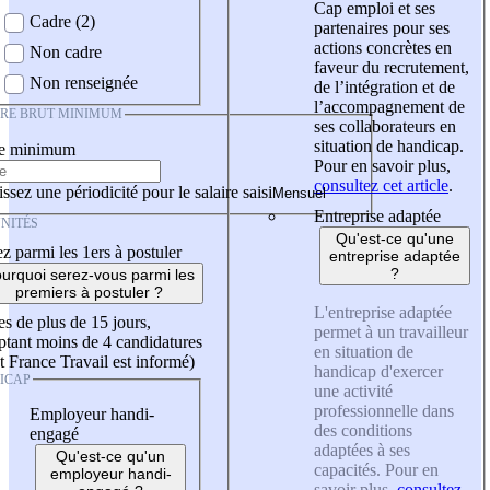
Cap emploi et ses
Cadre (2)
partenaires pour ses
actions concrètes en
Non cadre
faveur du recrutement,
Non renseignée
de l’intégration et de
l’accompagnement de
IRE BRUT MINIMUM
ses collaborateurs en
situation de handicap.
re minimum
Pour en savoir plus,
consultez cet article
.
ssez une périodicité pour le salaire saisi
Entreprise adaptée
NITÉS
Qu'est-ce qu'une
z parmi les 1ers à postuler
entreprise adaptée
?
urquoi serez-vous parmi les
premiers à postuler ?
L'entreprise adaptée
es de plus de 15 jours,
permet à un travailleur
tant moins de 4 candidatures
en situation de
t France Travail est informé)
handicap d'exercer
ICAP
une activité
professionnelle dans
Employeur handi-
des conditions
engagé
adaptées à ses
Qu'est-ce qu'un
capacités. Pour en
employeur handi-
savoir plus,
consultez