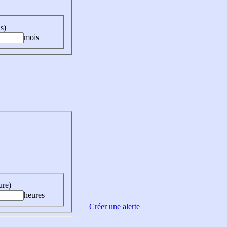
s)
mois
ure)
heures
Créer une alerte