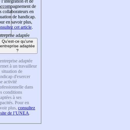
 l’intégration et de
’accompagnement de
s collaborateurs en
tuation de handicap.
ur en savoir plus,
nsultez cet article
.
treprise adaptée
Qu'est-ce qu'une
entreprise adaptée
?
entreprise adaptée
rmet à un travailleur
 situation de
ndicap d'exercer
e activité
ofessionnelle dans
s conditions
aptées à ses
pacités. Pour en
voir plus,
consultez
 site de l’UNEA
.