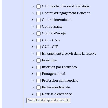
CDI de chantier ou d'opération
Contrat d'Engagement Educatif
Contrat intermittent
Contrat pacte
Contrat d'usage
CUI - CAE
CUI - CIE
Engagement à servir dans la réserve
Franchise
Insertion par l'activ.éco.
Portage salarial
Profession commerciale
Profession libérale
Reprise d'entreprise
Voir plus
de types de contrat