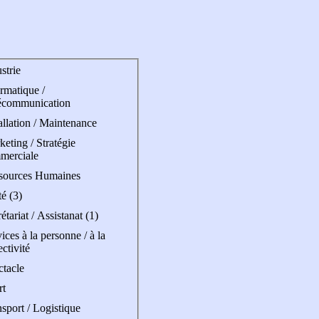
strie
rmatique /
écommunication
allation / Maintenance
eting / Stratégie
merciale
sources Humaines
é (3)
étariat / Assistanat (1)
ices à la personne / à la
ectivité
ctacle
rt
sport / Logistique