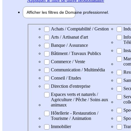
Appliquer
le filtre de durée hebdomadaire
Afficher les filtres de
Domaine pro
fessionnel
Domaine professionel
Achats / Comptabilité / Gestion
Indu
Arts / Artisanat d'art
Info
Tél
Banque / Assurance
Inst
Bâtiment / Travaux Publics
Mark
Commerce / Vente
com
Communication / Multimédia
Res
Conseil / Etudes
Sant
Direction d'entreprise
Secr
Espaces verts et naturels /
Serv
Agriculture / Pêche / Soins aux
coll
animaux
Spe
Hôtellerie - Restauration /
Tourisme / Animation
Spo
Immobilier
Tran