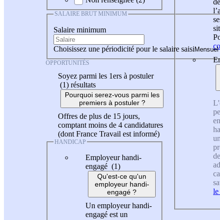
de
l
SALAIRE BRUT MINIMUM
se
si
Salaire minimum
Po
co
Choisissez une périodicité pour le salaire saisi
En
OPPORTUNITÉS
Soyez parmi les 1ers à postuler
(1)
résultats
Pourquoi serez-vous parmi les
L'
premiers à postuler ?
pe
Offres de plus de 15 jours,
en
comptant moins de 4 candidatures
ha
(dont France Travail est informé)
un
HANDICAP
pr
de
Employeur handi-
ad
engagé (1)
ca
Qu'est-ce qu'un
sa
employeur handi-
le
engagé ?
Un employeur handi-
engagé est un