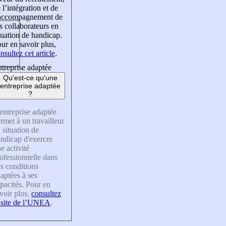
 l’intégration et de
’accompagnement de
s collaborateurs en
tuation de handicap.
ur en savoir plus,
nsultez cet article
.
treprise adaptée
Qu'est-ce qu'une
entreprise adaptée
?
entreprise adaptée
rmet à un travailleur
 situation de
ndicap d'exercer
e activité
ofessionnelle dans
s conditions
aptées à ses
pacités. Pour en
voir plus,
consultez
 site de l’UNEA
.