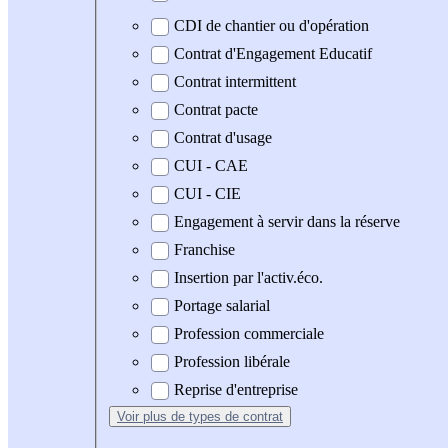
CDI de chantier ou d'opération
Contrat d'Engagement Educatif
Contrat intermittent
Contrat pacte
Contrat d'usage
CUI - CAE
CUI - CIE
Engagement à servir dans la réserve
Franchise
Insertion par l'activ.éco.
Portage salarial
Profession commerciale
Profession libérale
Reprise d'entreprise
Voir plus
de types de contrat