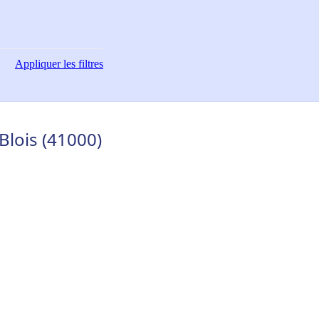
Appliquer
les filtres
 Blois (41000)