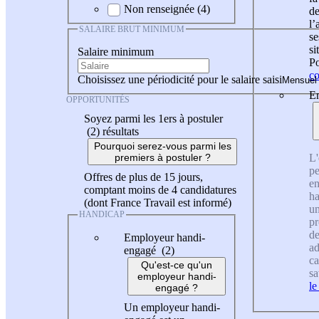
Non renseignée (4)
de
l
SALAIRE BRUT MINIMUM
se
si
Salaire minimum
Po
co
Choisissez une périodicité pour le salaire saisi
En
OPPORTUNITÉS
Soyez parmi les 1ers à postuler
(2)
résultats
Pourquoi serez-vous parmi les
L'
premiers à postuler ?
pe
Offres de plus de 15 jours,
en
comptant moins de 4 candidatures
ha
(dont France Travail est informé)
un
HANDICAP
pr
de
Employeur handi-
ad
engagé (2)
ca
Qu'est-ce qu'un
sa
employeur handi-
le
engagé ?
Un employeur handi-