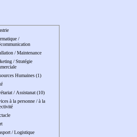
strie
rmatique /
écommunication
allation / Maintenance
eting / Stratégie
merciale
sources Humaines (1)
té
étariat / Assistanat (10)
ices à la personne / à la
ectivité
ctacle
rt
sport / Logistique