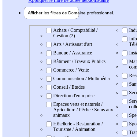
Appliquer
le filtre de durée hebdomadaire
Afficher les filtres de
Domaine pro
fessionnel
Domaine professionel
Achats / Comptabilité /
Indu
Gestion (2)
Info
Arts / Artisanat d'art
Tél
Banque / Assurance
Inst
Bâtiment / Travaux Publics
Mark
com
Commerce / Vente
Res
Communication / Multimédia
San
Conseil / Etudes
Secr
Direction d'entreprise
Serv
Espaces verts et naturels /
coll
Agriculture / Pêche / Soins aux
animaux
Spe
Hôtellerie - Restauration /
Spo
Tourisme / Animation
Tran