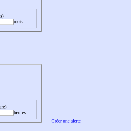
s)
mois
ure)
heures
Créer une alerte