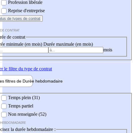
Profession libérale
Reprise d'entreprise
plus
de types de contrat
 DE CONTRAT
ée de contrat
ée minimale (en mois)
Durée maximale (en mois)
mois
er
le filtre du type de contrat
les filtres de
Durée hebdo
madaire
 hebdomadaire
Temps plein (31)
Temps partiel
Non renseignée (52)
 HEBDOMADAIRE
cisez la durée hebdomadaire :