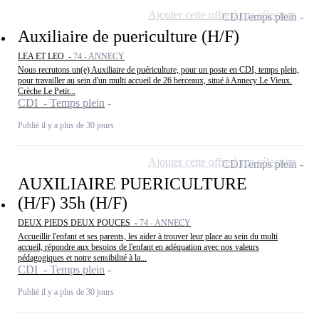
Ajouter cette offre à ma sélection
CDI
Temps plein
Auxiliaire de puericulture (H/F)
LEA ET LEO -
74 - ANNECY
Nous recrutons un(e) Auxiliaire de puériculture, pour un poste en CDI, temps plein,
pour travailler au sein d'un multi accueil de 26 berceaux, situé à Annecy Le Vieux.
Crèche Le Petit...
CDI - Temps plein
Publié il y a plus de 30 jours
Ajouter cette offre à ma sélection
CDI
Temps plein
AUXILIAIRE PUERICULTURE
(H/F) 35h (H/F)
DEUX PIEDS DEUX POUCES -
74 - ANNECY
Accueillir l'enfant et ses parents, les aider à trouver leur place au sein du multi
accueil, répondre aux besoins de l'enfant en adéquation avec nos valeurs
pédagogiques et notre sensibilité à la...
CDI - Temps plein
Publié il y a plus de 30 jours