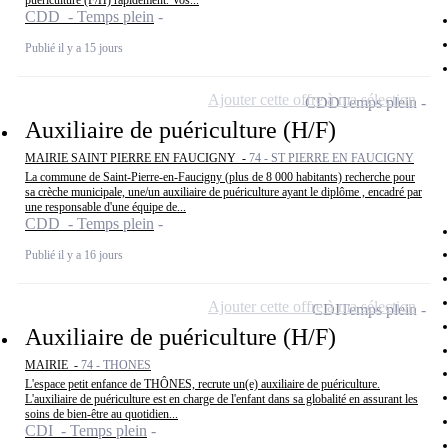
puériculture (F/H) rapidement. Vos...
CDD - Temps plein
Publié il y a 15 jours
Ajouter cette offre à ma sélection
CDD
Temps plein
Auxiliaire de puériculture (H/F)
MAIRIE SAINT PIERRE EN FAUCIGNY -
74 - ST PIERRE EN FAUCIGNY
La commune de Saint-Pierre-en-Faucigny (plus de 8 000 habitants) recherche pour
sa crèche municipale, une/un auxiliaire de puériculture ayant le diplôme , encadré par
une responsable d'une équipe de...
CDD - Temps plein
Publié il y a 16 jours
Ajouter cette offre à ma sélection
CDI
Temps plein
Auxiliaire de puériculture (H/F)
MAIRIE -
74 - THONES
L'espace petit enfance de THÔNES, recrute un(e) auxiliaire de puériculture.
L'auxiliaire de puériculture est en charge de l'enfant dans sa globalité en assurant les
soins de bien-être au quotidien...
CDI - Temps plein