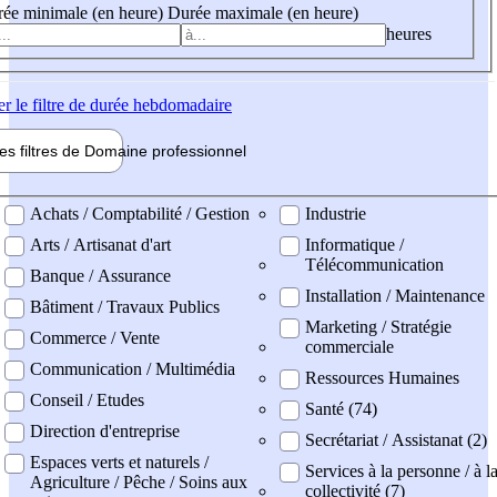
ée minimale (en heure)
Durée maximale (en heure)
heures
er
le filtre de durée hebdomadaire
les filtres de
Domaine pro
fessionnel
ne professionel
Achats / Comptabilité / Gestion
Industrie
Arts / Artisanat d'art
Informatique /
Télécommunication
Banque / Assurance
Installation / Maintenance
Bâtiment / Travaux Publics
Marketing / Stratégie
Commerce / Vente
commerciale
Communication / Multimédia
Ressources Humaines
Conseil / Etudes
Santé (74)
Direction d'entreprise
Secrétariat / Assistanat (2)
Espaces verts et naturels /
Services à la personne / à l
Agriculture / Pêche / Soins aux
collectivité (7)