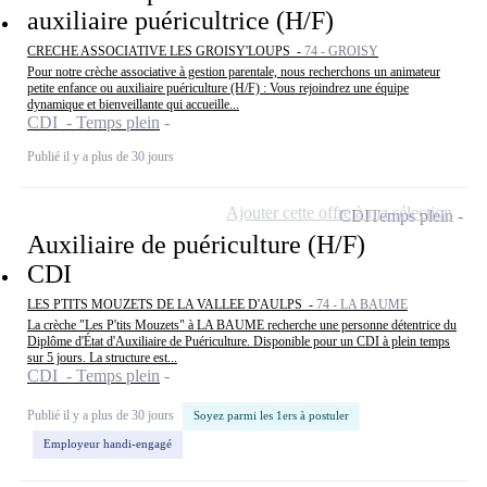
auxiliaire puéricultrice (H/F)
CRECHE ASSOCIATIVE LES GROISY'LOUPS -
74 - GROISY
Pour notre crèche associative à gestion parentale, nous recherchons un animateur
petite enfance ou auxiliaire puériculture (H/F) : Vous rejoindrez une équipe
dynamique et bienveillante qui accueille...
CDI - Temps plein
Publié il y a plus de 30 jours
Ajouter cette offre à ma sélection
CDI
Temps plein
Auxiliaire de puériculture (H/F)
CDI
LES PTITS MOUZETS DE LA VALLEE D'AULPS -
74 - LA BAUME
La crèche "Les P'tits Mouzets" à LA BAUME recherche une personne détentrice du
Diplôme d'État d'Auxiliaire de Puériculture. Disponible pour un CDI à plein temps
sur 5 jours. La structure est...
CDI - Temps plein
Publié il y a plus de 30 jours
Soyez parmi les 1ers à postuler
Employeur handi-engagé