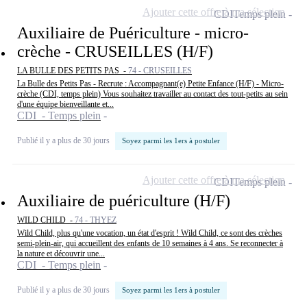
Ajouter cette offre à ma sélection
CDI
Temps plein
Auxiliaire de Puériculture - micro-
crèche - CRUSEILLES (H/F)
LA BULLE DES PETITS PAS -
74 - CRUSEILLES
La Bulle des Petits Pas - Recrute : Accompagnant(e) Petite Enfance (H/F) - Micro-
crèche (CDI, temps plein) Vous souhaitez travailler au contact des tout-petits au sein
d'une équipe bienveillante et...
CDI - Temps plein
Publié il y a plus de 30 jours
Soyez parmi les 1ers à postuler
Ajouter cette offre à ma sélection
CDI
Temps plein
Auxiliaire de puériculture (H/F)
WILD CHILD -
74 - THYEZ
Wild Child, plus qu'une vocation, un état d'esprit ! Wild Child, ce sont des crèches
semi-plein-air, qui accueillent des enfants de 10 semaines à 4 ans. Se reconnecter à
la nature et découvrir une...
CDI - Temps plein
Publié il y a plus de 30 jours
Soyez parmi les 1ers à postuler