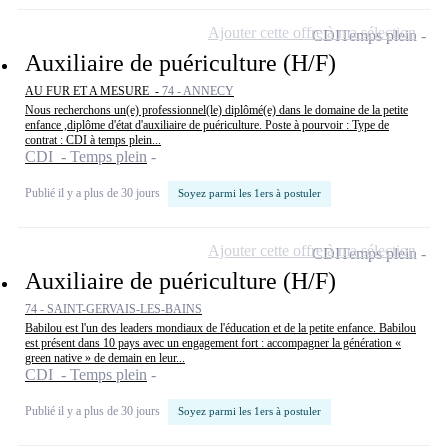
Ajouter cette offre à ma sélection
CDI
Temps plein
Auxiliaire de puériculture (H/F)
AU FUR ET A MESURE -
74 - ANNECY
Nous recherchons un(e) professionnel(le) diplômé(e) dans le domaine de la petite
enfance ,diplôme d'état d'auxiliaire de puériculture. Poste à pourvoir : Type de
contrat : CDI à temps plein...
CDI - Temps plein
Publié il y a plus de 30 jours
Soyez parmi les 1ers à postuler
Ajouter cette offre à ma sélection
CDI
Temps plein
Auxiliaire de puériculture (H/F)
74 - SAINT-GERVAIS-LES-BAINS
Babilou est l'un des leaders mondiaux de l'éducation et de la petite enfance. Babilou
est présent dans 10 pays avec un engagement fort : accompagner la génération «
green native » de demain en leur...
CDI - Temps plein
Publié il y a plus de 30 jours
Soyez parmi les 1ers à postuler