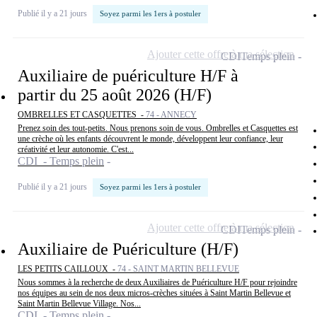
Publié il y a 21 jours
Soyez parmi les 1ers à postuler
Ajouter cette offre à ma sélection
CDI
Temps plein
Auxiliaire de puériculture H/F à
partir du 25 août 2026 (H/F)
OMBRELLES ET CASQUETTES -
74 - ANNECY
Prenez soin des tout-petits. Nous prenons soin de vous. Ombrelles et Casquettes est
une crèche où les enfants découvrent le monde, développent leur confiance, leur
créativité et leur autonomie. C'est...
CDI - Temps plein
Publié il y a 21 jours
Soyez parmi les 1ers à postuler
Ajouter cette offre à ma sélection
CDI
Temps plein
Auxiliaire de Puériculture (H/F)
LES PETITS CAILLOUX -
74 - SAINT MARTIN BELLEVUE
Nous sommes à la recherche de deux Auxiliaires de Puériculture H/F pour rejoindre
nos équipes au sein de nos deux micros-crèches situées à Saint Martin Bellevue et
Saint Martin Bellevue Village. Nos...
CDI - Temps plein