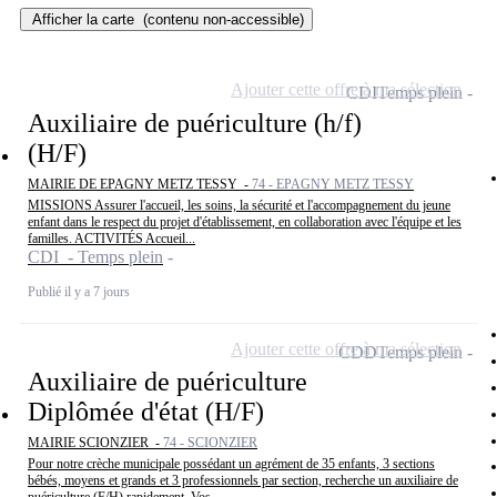
Afficher la carte
(contenu non-accessible)
Ajouter cette offre à ma sélection
CDI
Temps plein
Auxiliaire de puériculture (h/f)
(H/F)
MAIRIE DE EPAGNY METZ TESSY -
74 - EPAGNY METZ TESSY
MISSIONS Assurer l'accueil, les soins, la sécurité et l'accompagnement du jeune
enfant dans le respect du projet d'établissement, en collaboration avec l'équipe et les
familles. ACTIVITÉS Accueil...
CDI - Temps plein
Publié il y a 7 jours
Ajouter cette offre à ma sélection
CDD
Temps plein
Auxiliaire de puériculture
Diplômée d'état (H/F)
MAIRIE SCIONZIER -
74 - SCIONZIER
Pour notre crèche municipale possédant un agrément de 35 enfants, 3 sections
bébés, moyens et grands et 3 professionnels par section, recherche un auxiliaire de