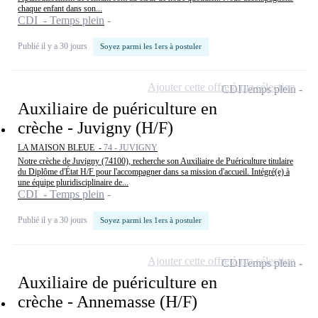
chaque enfant dans son...
CDI - Temps plein
Publié il y a 30 jours
Soyez parmi les 1ers à postuler
Ajouter cette offre à ma sélection
CDI
Temps plein
Auxiliaire de puériculture en
crèche - Juvigny (H/F)
LA MAISON BLEUE -
74 - JUVIGNY
Notre crèche de Juvigny (74100), recherche son Auxiliaire de Puériculture titulaire
du Diplôme d'État H/F pour l'accompagner dans sa mission d'accueil. Intégré(e) à
une équipe pluridisciplinaire de...
CDI - Temps plein
Publié il y a 30 jours
Soyez parmi les 1ers à postuler
Ajouter cette offre à ma sélection
CDI
Temps plein
Auxiliaire de puériculture en
crèche - Annemasse (H/F)