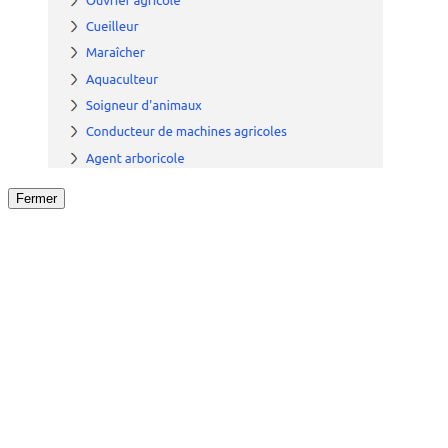
Fermer
Fermer
le détail de l'offre
/
Offre
sur
Offre précéden