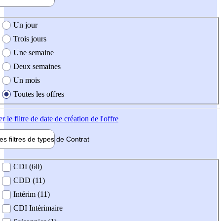
e création de l'offre
Un jour
Trois jours
Une semaine
Deux semaines
Un mois
Toutes les offres
er
le filtre de date de création de l'offre
les filtres de types de
Contrat
de contrat
CDI (60)
CDD (11)
Intérim (11)
CDI Intérimaire