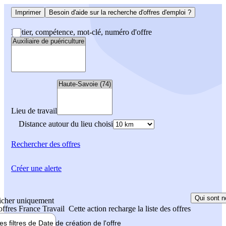
Imprimer
Besoin d'aide sur la recherche d'offres d'emploi ?
Métier, compétence, mot-clé, numéro d'offre
Lieu de travail
Distance autour du lieu choisi
Rechercher
des offres
Créer une alerte
Qui sont n
icher uniquement
 offres France Travail
Cette action recharge la liste des offres
les filtres de
Date de création
de l'offre