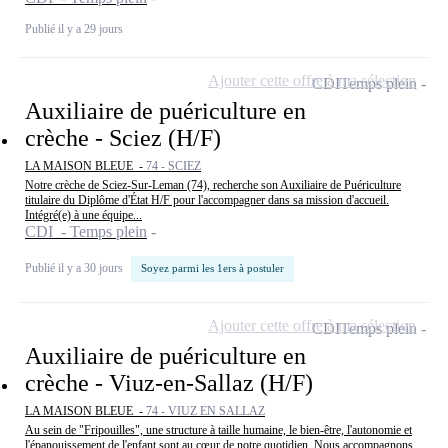
Publié il y a 29 jours
Ajouter cette offre à ma sélection
CDI
Temps plein
Auxiliaire de puériculture en
crèche - Sciez (H/F)
LA MAISON BLEUE -
74 - SCIEZ
Notre crèche de Sciez-Sur-Leman (74), recherche son Auxiliaire de Puériculture
titulaire du Diplôme d'État H/F pour l'accompagner dans sa mission d'accueil.
Intégré(e) à une équipe...
CDI - Temps plein
Publié il y a 30 jours
Soyez parmi les 1ers à postuler
Ajouter cette offre à ma sélection
CDI
Temps plein
Auxiliaire de puériculture en
crèche - Viuz-en-Sallaz (H/F)
LA MAISON BLEUE -
74 - VIUZ EN SALLAZ
Au sein de "Fripouilles", une structure à taille humaine, le bien-être, l'autonomie et
l'épanouissement de l'enfant sont au cœur de notre quotidien. Nous accompagnons