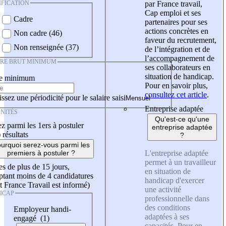
IFICATION
par France travail,
Cap emploi et ses
Cadre
partenaires pour ses
actions concrètes en
Non cadre (46)
faveur du recrutement,
Non renseignée (37)
de l’intégration et de
l’accompagnement de
IRE BRUT MINIMUM
ses collaborateurs en
situation de handicap.
re minimum
Pour en savoir plus,
consultez cet article
.
ssez une périodicité pour le salaire saisi
Entreprise adaptée
NITÉS
Qu'est-ce qu'une
z parmi les 1ers à postuler
entreprise adaptée
)
résultats
?
urquoi serez-vous parmi les
L'entreprise adaptée
premiers à postuler ?
permet à un travailleur
es de plus de 15 jours,
en situation de
tant moins de 4 candidatures
handicap d'exercer
t France Travail est informé)
une activité
ICAP
professionnelle dans
des conditions
Employeur handi-
adaptées à ses
engagé (1)
capacités. Pour en