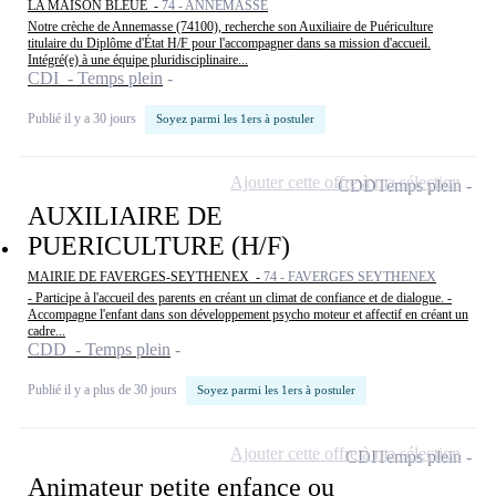
LA MAISON BLEUE -
74 - ANNEMASSE
Notre crèche de Annemasse (74100), recherche son Auxiliaire de Puériculture
titulaire du Diplôme d'État H/F pour l'accompagner dans sa mission d'accueil.
Intégré(e) à une équipe pluridisciplinaire...
CDI - Temps plein
Publié il y a 30 jours
Soyez parmi les 1ers à postuler
Ajouter cette offre à ma sélection
CDD
Temps plein
AUXILIAIRE DE
PUERICULTURE (H/F)
MAIRIE DE FAVERGES-SEYTHENEX -
74 - FAVERGES SEYTHENEX
- Participe à l'accueil des parents en créant un climat de confiance et de dialogue. -
Accompagne l'enfant dans son développement psycho moteur et affectif en créant un
cadre...
CDD - Temps plein
Publié il y a plus de 30 jours
Soyez parmi les 1ers à postuler
Ajouter cette offre à ma sélection
CDI
Temps plein
Animateur petite enfance ou