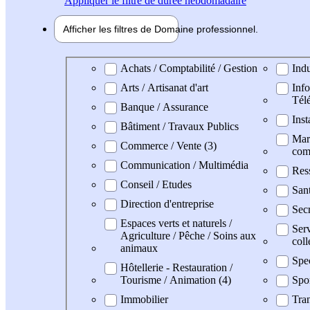
Appliquer
le filtre de durée hebdomadaire
Afficher les filtres de
Domaine pro
fessionnel
Domaine professionel
Achats / Comptabilité / Gestion
Indu
Arts / Artisanat d'art
Info
Tél
Banque / Assurance
Inst
Bâtiment / Travaux Publics
Mark
Commerce / Vente (3)
com
Communication / Multimédia
Res
Conseil / Etudes
San
Direction d'entreprise
Secr
Espaces verts et naturels /
Serv
Agriculture / Pêche / Soins aux
coll
animaux
Spec
Hôtellerie - Restauration /
Tourisme / Animation (4)
Spo
Immobilier
Tran