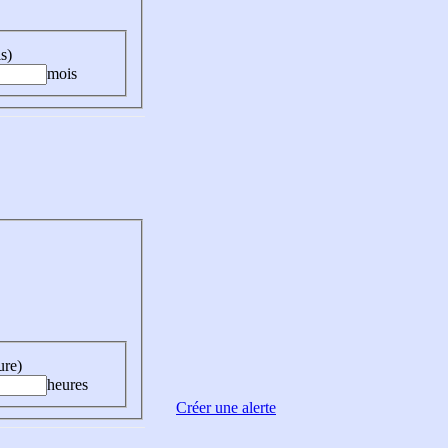
s)
mois
ure)
heures
Créer une alerte