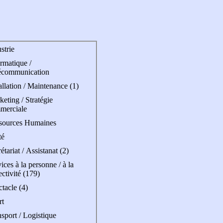
strie
rmatique /
écommunication
allation / Maintenance (1)
eting / Stratégie
merciale
sources Humaines
té
étariat / Assistanat (2)
ices à la personne / à la
ectivité (179)
tacle (4)
rt
sport / Logistique