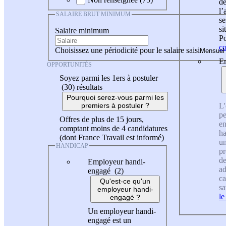
de
l
SALAIRE BRUT MINIMUM
se
si
Salaire minimum
Po
co
Choisissez une périodicité pour le salaire saisi
En
OPPORTUNITÉS
Soyez parmi les 1ers à postuler
(30)
résultats
Pourquoi serez-vous parmi les
L'
premiers à postuler ?
pe
Offres de plus de 15 jours,
en
comptant moins de 4 candidatures
ha
(dont France Travail est informé)
un
HANDICAP
pr
de
Employeur handi-
ad
engagé (2)
ca
Qu'est-ce qu'un
sa
employeur handi-
le
engagé ?
Un employeur handi-
engagé est un