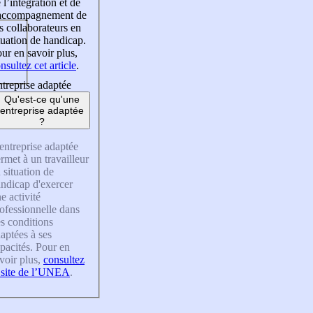
 l’intégration et de
’accompagnement de
s collaborateurs en
tuation de handicap.
ur en savoir plus,
nsultez cet article
.
treprise adaptée
Qu'est-ce qu'une
entreprise adaptée
?
entreprise adaptée
rmet à un travailleur
 situation de
ndicap d'exercer
e activité
ofessionnelle dans
s conditions
aptées à ses
pacités. Pour en
voir plus,
consultez
 site de l’UNEA
.