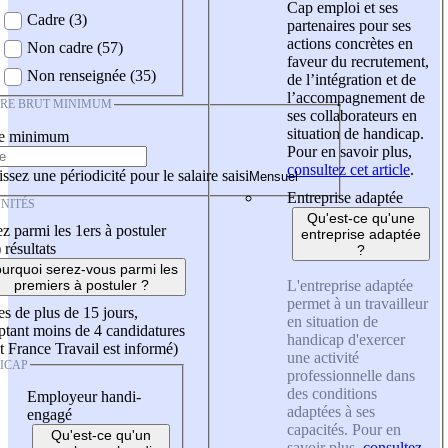
Cap emploi et ses
Cadre (3)
partenaires pour ses
actions concrètes en
Non cadre (57)
faveur du recrutement,
Non renseignée (35)
de l’intégration et de
l’accompagnement de
IRE BRUT MINIMUM
ses collaborateurs en
situation de handicap.
re minimum
Pour en savoir plus,
consultez cet article
.
ssez une périodicité pour le salaire saisi
Entreprise adaptée
NITÉS
Qu'est-ce qu'une
z parmi les 1ers à postuler
entreprise adaptée
)
résultats
?
urquoi serez-vous parmi les
L'entreprise adaptée
premiers à postuler ?
permet à un travailleur
es de plus de 15 jours,
en situation de
tant moins de 4 candidatures
handicap d'exercer
t France Travail est informé)
une activité
ICAP
professionnelle dans
des conditions
Employeur handi-
adaptées à ses
engagé
capacités. Pour en
Qu'est-ce qu'un
savoir plus,
consultez