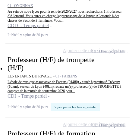
01 - OYONNAX
Au sein de notre lycée pour la rentrée 2026/2027 nous recherchons 1 Professeur
d'Allemand. Vous aurez en charge l'apprentissage de la langue Allemande à des
classes de Seconde à Terminale. Vous...
CDD - Temps partiel
Publié il y a plus de 30 jours
Ajouter cette offre à ma sélection
CDI
Temps partiel
Professeur (H/F) de trompette
(H/F)
LES ENFANTS DU RIVAGE -
01 - FAREINS
L'école de musique associative de Fareins (01480) - située à proximité Trévoux
(10km), secteur de Lyon (40km) recrute un(e) professeur(e) de TROMPETTE à
compter de la rentrée de septembre 2026 pour...
CDI - Temps partiel
Publié il y a plus de 30 jours
Soyez parmi les 1ers à postuler
Ajouter cette offre à ma sélection
CDI
Temps partiel
Professeur (H/F) de formation