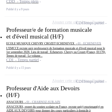
CDD - Temps plein
Publié il y a 9 jours
Ajouter cette offre à ma sélection
CDI
Temps partiel
Professeur/e de formation musicale
et d'éveil musical (H/F)
ECOLE MUSIQUE CHEVRY CROZET ECHENEVEX -
01 - ECHENEVEX
L'EMCCE recrute un/e professeur/e de formation musicale et d'éveil musical pour le
1er septembre 2026. Lieu de travail : Echenevex, Chevry ou Crozet (France, 01170).
Temps de travail : Le volume...
CDI - Temps partiel
Publié il y a 15 jours
Ajouter cette offre à ma sélection
CDI
Temps partiel
Professeur d'Aide aux Devoirs
(H/F)
ANACOURS -
01 - CHARNOZ-SUR-AIN
ANACOURS, expert du soutien scolaire en France, recrute un(e) enseignant(e) en
AIDE AUX DEVOIRS pour donner des cours particuliers à domicile à