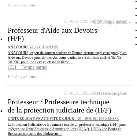
Publié il y a 2 jours
Ajouter cette offre à ma sélection
CDI
Temps partiel
Professeur d'Aide aux Devoirs
(H/F)
ANACOURS -
01 - CHANEINS
ANACOURS, expert du soutien scolaire en France, recrute un(e) enseignant(e) en
Aide aux Devoirs pour donner des cours particuliers à domicile à CHANEINS
(01990), pour une élève en classe de 6ème....
CDI - Temps partiel
Publié il y a 8 jours
Ajouter cette offre à ma sélection
CDD
Temps plein
Professeur / Professeure technique
de la protection judiciaire de (H/F)
UNITE EDUCATIVE ACTIVITE DE JOUR -
01 - BOURG-EN-BRESSE
La Protection Judiciaire de la Jeunesse recrute un professeur technique (H/F) pour
intégrer une Unité Éducative d'Activités de Jour (UEAJ). L'UEAJ de Bourg en
Bresse accompagne des adolescents...