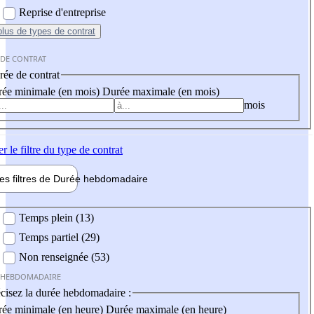
Reprise d'entreprise
plus
de types de contrat
 DE CONTRAT
ée de contrat
ée minimale (en mois)
Durée maximale (en mois)
mois
er
le filtre du type de contrat
les filtres de
Durée hebdo
madaire
 hebdomadaire
Temps plein (13)
Temps partiel (29)
Non renseignée (53)
 HEBDOMADAIRE
cisez la durée hebdomadaire :
ée minimale (en heure)
Durée maximale (en heure)