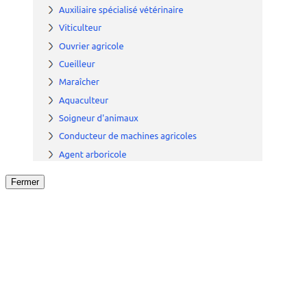
Fermer
Fermer
le détail de l'offre
/
Offre
sur
Offre précéden