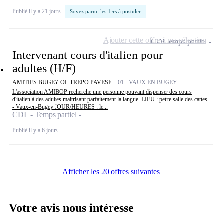
Publié il y a 21 jours
Soyez parmi les 1ers à postuler
Ajouter cette offre à ma sélection
CDI
Temps partiel
Intervenant cours d'italien pour
adultes (H/F)
AMITIES BUGEY OL TREPO PAVESE -
01 - VAUX EN BUGEY
L'association AMIBOP recherche une personne pouvant dispenser des cours
d'italien à des adultes maitrisant parfaitement la langue. LIEU : petite salle des cattes
- Vaux-en-Bugey JOUR/HEURES : le...
CDI - Temps partiel
Publié il y a 6 jours
Afficher les 20 offres suivantes
Votre avis nous intéresse