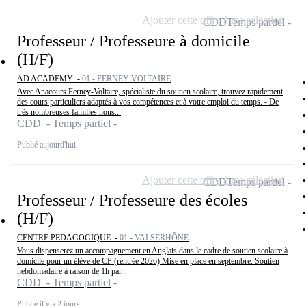
Ajouter cette offre à ma sélection
CDD
Temps partiel
Professeur / Professeure à domicile
(H/F)
AD ACADEMY -
01 - FERNEY VOLTAIRE
Avec Anacours Ferney-Voltaire, spécialiste du soutien scolaire, trouvez rapidement
des cours particuliers adaptés à vos compétences et à votre emploi du temps. - De
très nombreuses familles nous...
CDD - Temps partiel
Publié aujourd'hui
Ajouter cette offre à ma sélection
CDD
Temps partiel
Professeur / Professeure des écoles
(H/F)
CENTRE PEDAGOGIQUE -
01 - VALSERHÔNE
Vous dispenserez un accompagnement en Anglais dans le cadre de soutien scolaire à
domicile pour un élève de CP (rentrée 2026) Mise en place en septembre. Soutien
hebdomadaire à raison de 1h par...
CDD - Temps partiel
Publié il y a 2 jours