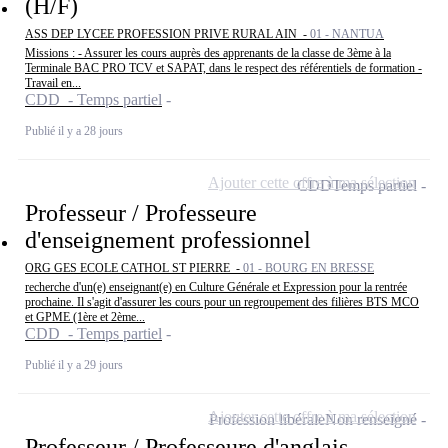
(H/F)
ASS DEP LYCEE PROFESSION PRIVE RURAL AIN -
01 - NANTUA
Missions : - Assurer les cours auprès des apprenants de la classe de 3ème à la
Terminale BAC PRO TCV et SAPAT, dans le respect des référentiels de formation -
Travail en...
CDD - Temps partiel
Publié il y a 28 jours
Ajouter cette offre à ma sélection
CDD
Temps partiel
Professeur / Professeure
d'enseignement professionnel
ORG GES ECOLE CATHOL ST PIERRE -
01 - BOURG EN BRESSE
recherche d'un(e) enseignant(e) en Culture Générale et Expression pour la rentrée
prochaine. Il s'agit d'assurer les cours pour un regroupement des filières BTS MCO
et GPME (1ère et 2ème...
CDD - Temps partiel
Publié il y a 29 jours
Ajouter cette offre à ma sélection
Profession libérale
Non renseigné
Professeur / Professeure d'anglais