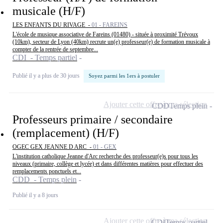
musicale (H/F)
LES ENFANTS DU RIVAGE -
01 - FAREINS
L'école de musique associative de Fareins (01480) - située à proximité Trévoux
(10km), secteur de Lyon (40km) recrute un(e) professeur(e) de formation musicale à
compter de la rentrée de septembre...
CDI - Temps partiel
Publié il y a plus de 30 jours
Soyez parmi les 1ers à postuler
Ajouter cette offre à ma sélection
CDD
Temps plein
Professeurs primaire / secondaire
(remplacement) (H/F)
OGEC GEX JEANNE D ARC -
01 - GEX
L'institution catholique Jeanne d'Arc recherche des professeur(e)s pour tous les
niveaux (primaire, collège et lycée) et dans différentes matières pour effectuer des
remplacements ponctuels et...
CDD - Temps plein
Publié il y a 8 jours
Ajouter cette offre à ma sélection
CDI
Temps partiel