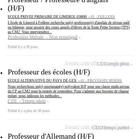
(H/F)
ECOLE PRIVEE PRIMAIRE DE LIMEROL 0380H -
01 - FEILLENS
L'école de Limerol à Feillens recherche un(e) professeur(e) d'anglais de niveau natif
ou bilingue, pour assurer des cours auprès d'élèves de la Toute Petite Section (TPS)
au CM2. Vous interviendrez...
Profession libérale - Non renseigné
Publié il y a 30 jours
Ajouter cette offre à ma sélection
CDI
Temps plein
Professeur des écoles (H/F)
ECOLE ALTERNATIVE DU PAYS DE GEX -
01 - PREVESSIN MOENS
Nous recherchons un(e) enseignant(e) polyvalent H/F pour une classe multi-niveau
du CP au CM2 pour la rentrée de septembre. Pour s'adapter aux besoins de chaque
enfant, nous utilisons les méthodes...
CDI - Temps plein
Publié il y a plus de 30 jours
Ajouter cette offre à ma sélection
CDD
Temps partiel
Professeur d'Allemand (H/F)