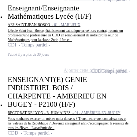
Enseignant/Enseignante
Mathématiques Lycée (H/F)
AEP SAINT JEAN BOSCO -
01 - MARLIEUX
L'école Saint Jean-Bosco, établissement catholique privé hors contrat, recrute un
professeur/une professeure en CDD en remplacement de notre professeur de
Mathématiques pour la classe 2nde, 1ère et...
CDI - Temps partiel
Publié il y a plus de 30 jours
Ajouter cette offre à ma sélection
CDD
Temps partiel
ENSEIGNANT(E) GENIE
INDUSTRIEL BOIS /
CHARPENTE - AMBERIEU EN
BUGEY - P2100 (H/F)
RECTORAT DE LYON - R. HUMAINES -
01 - AMBÉRIEU-EN-BUGEY
Vous souhaitez exercer un métier qui a du sens ? Transmettre vos connaissances et
les valeurs de la République ? Devenez enseignant afin d'accompagner la réussite de
tous les élèves ! L'académie de...
CDD - Temps partiel