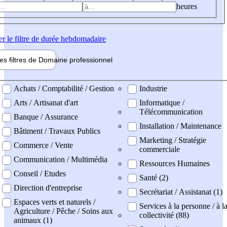
heures
er
le filtre de durée hebdomadaire
les filtres de
Domaine pro
fessionnel
ne professionel
Achats / Comptabilité / Gestion
Industrie
Arts / Artisanat d'art
Informatique /
Télécommunication
Banque / Assurance
Installation / Maintenance
Bâtiment / Travaux Publics
Marketing / Stratégie
Commerce / Vente
commerciale
Communication / Multimédia
Ressources Humaines
Conseil / Etudes
Santé (2)
Direction d'entreprise
Secrétariat / Assistanat (1)
Espaces verts et naturels /
Services à la personne / à l
Agriculture / Pêche / Soins aux
collectivité (88)
animaux (1)