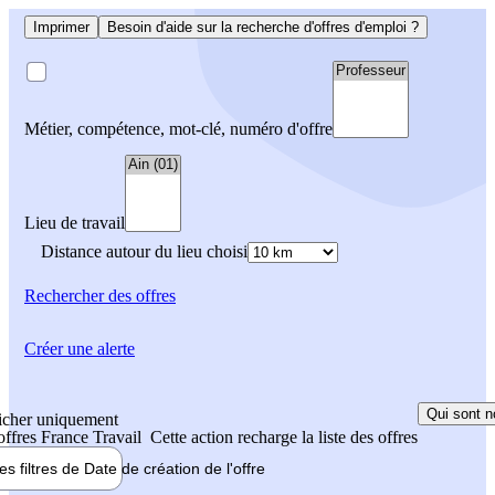
Imprimer
Besoin d'aide sur la recherche d'offres d'emploi ?
Métier, compétence, mot-clé, numéro d'offre
Lieu de travail
Distance autour du lieu choisi
Rechercher
des offres
Créer une alerte
Qui sont n
icher uniquement
 offres France Travail
Cette action recharge la liste des offres
les filtres de
Date de création
de l'offre