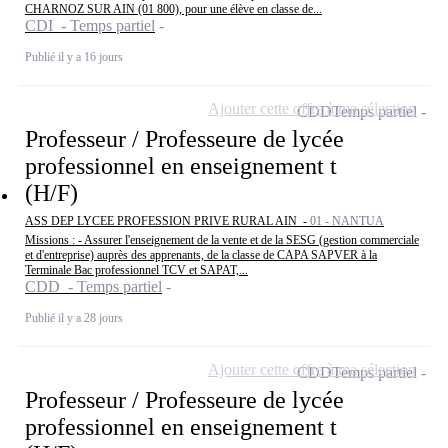
CHARNOZ SUR AIN (01 800), pour une élève en classe de...
CDI - Temps partiel
Publié il y a 16 jours
Ajouter cette offre à ma sélection
CDD
Temps partiel
Professeur / Professeure de lycée
professionnel en enseignement t
(H/F)
ASS DEP LYCEE PROFESSION PRIVE RURAL AIN -
01 - NANTUA
Missions : - Assurer l'enseignement de la vente et de la SESG (gestion commerciale
et d'entreprise) auprès des apprenants, de la classe de CAPA SAPVER à la
Terminale Bac professionnel TCV et SAPAT,...
CDD - Temps partiel
Publié il y a 28 jours
Ajouter cette offre à ma sélection
CDD
Temps partiel
Professeur / Professeure de lycée
professionnel en enseignement t