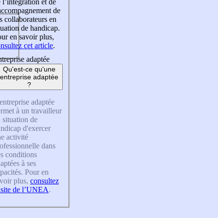
 l’intégration et de
’accompagnement de
s collaborateurs en
tuation de handicap.
ur en savoir plus,
nsultez cet article
.
treprise adaptée
Qu'est-ce qu'une
entreprise adaptée
?
entreprise adaptée
rmet à un travailleur
 situation de
ndicap d'exercer
e activité
ofessionnelle dans
s conditions
aptées à ses
pacités. Pour en
voir plus,
consultez
 site de l’UNEA
.