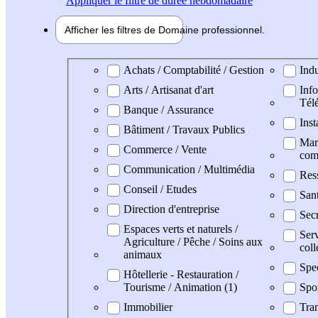
Appliquer
le filtre de durée hebdomadaire
Afficher les filtres de
Domaine pro
fessionnel
Domaine professionel
Achats / Comptabilité / Gestion
Indu
Arts / Artisanat d'art
Info
Tél
Banque / Assurance
Inst
Bâtiment / Travaux Publics
Mark
Commerce / Vente
com
Communication / Multimédia
Res
Conseil / Etudes
Sant
Direction d'entreprise
Secr
Espaces verts et naturels /
Serv
Agriculture / Pêche / Soins aux
coll
animaux
Spec
Hôtellerie - Restauration /
Tourisme / Animation (1)
Spo
Immobilier
Tran