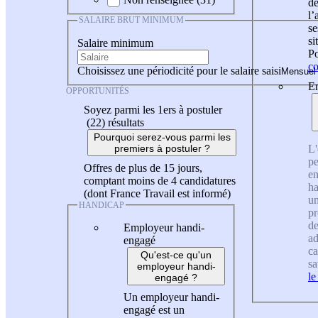
de
l
SALAIRE BRUT MINIMUM
se
si
Salaire minimum
Po
co
Choisissez une périodicité pour le salaire saisi
En
OPPORTUNITÉS
Soyez parmi les 1ers à postuler
(22)
résultats
Pourquoi serez-vous parmi les
L'
premiers à postuler ?
pe
Offres de plus de 15 jours,
en
comptant moins de 4 candidatures
ha
(dont France Travail est informé)
un
HANDICAP
pr
de
Employeur handi-
ad
engagé
ca
Qu'est-ce qu'un
sa
employeur handi-
le
engagé ?
Un employeur handi-
engagé est un