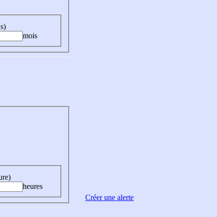
s)
mois
ure)
heures
Créer une alerte