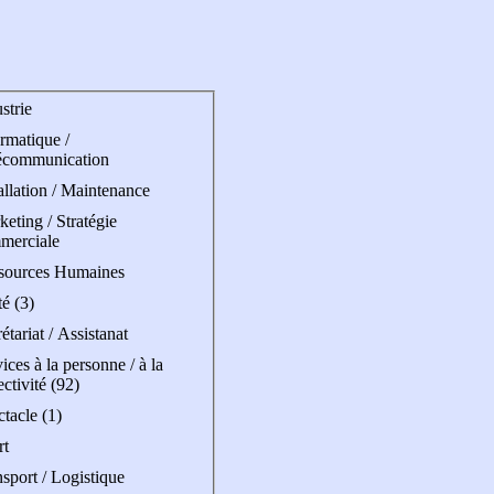
strie
rmatique /
écommunication
allation / Maintenance
eting / Stratégie
merciale
sources Humaines
é (3)
étariat / Assistanat
ices à la personne / à la
ectivité (92)
tacle (1)
rt
sport / Logistique