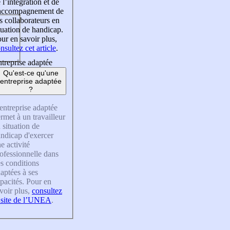
 l’intégration et de
’accompagnement de
s collaborateurs en
tuation de handicap.
ur en savoir plus,
nsultez cet article
.
treprise adaptée
Qu'est-ce qu'une
entreprise adaptée
?
entreprise adaptée
rmet à un travailleur
 situation de
ndicap d'exercer
e activité
ofessionnelle dans
s conditions
aptées à ses
pacités. Pour en
voir plus,
consultez
 site de l’UNEA
.