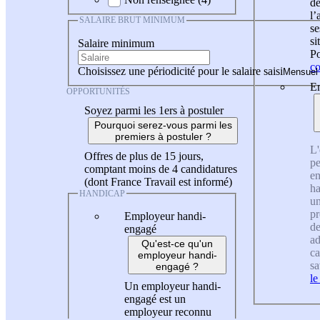
de
l
SALAIRE BRUT MINIMUM
se
si
Salaire minimum
Po
co
Choisissez une périodicité pour le salaire saisi
En
OPPORTUNITÉS
Soyez parmi les 1ers à postuler
Pourquoi serez-vous parmi les
premiers à postuler ?
L'
Offres de plus de 15 jours,
pe
comptant moins de 4 candidatures
en
(dont France Travail est informé)
ha
HANDICAP
un
pr
Employeur handi-
de
engagé
ad
Qu'est-ce qu'un
ca
employeur handi-
sa
engagé ?
le
Un employeur handi-
engagé est un
employeur reconnu