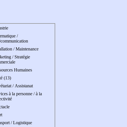
strie
rmatique /
écommunication
allation / Maintenance
eting / Stratégie
merciale
sources Humaines
é (13)
étariat / Assistanat
ices à la personne / à la
ectivité
ctacle
rt
sport / Logistique