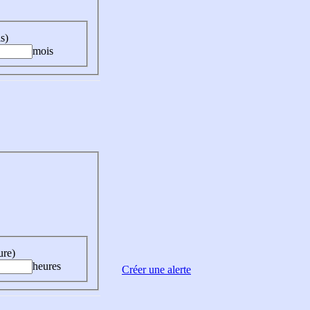
s)
mois
ure)
heures
Créer une alerte