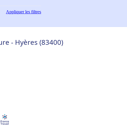
Appliquer
les filtres
ure - Hyères (83400)