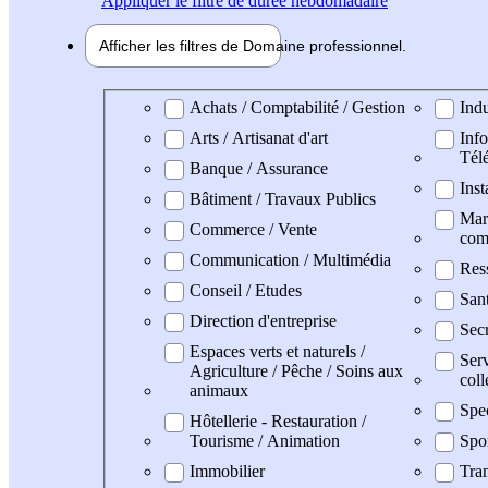
Appliquer
le filtre de durée hebdomadaire
Afficher les filtres de
Domaine pro
fessionnel
Domaine professionel
Achats / Comptabilité / Gestion
Indu
Arts / Artisanat d'art
Info
Tél
Banque / Assurance
Inst
Bâtiment / Travaux Publics
Mark
Commerce / Vente
com
Communication / Multimédia
Res
Conseil / Etudes
Sant
Direction d'entreprise
Secr
Espaces verts et naturels /
Serv
Agriculture / Pêche / Soins aux
coll
animaux
Spe
Hôtellerie - Restauration /
Tourisme / Animation
Spo
Immobilier
Tran