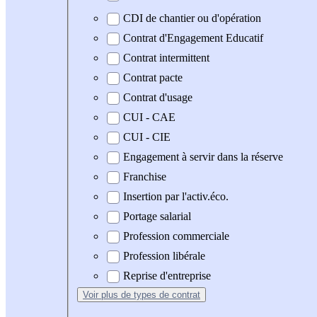
CDI de chantier ou d'opération
Contrat d'Engagement Educatif
Contrat intermittent
Contrat pacte
Contrat d'usage
CUI - CAE
CUI - CIE
Engagement à servir dans la réserve
Franchise
Insertion par l'activ.éco.
Portage salarial
Profession commerciale
Profession libérale
Reprise d'entreprise
Voir plus
de types de contrat