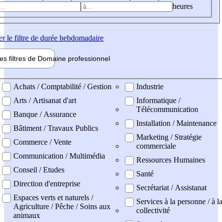
heures
er
le filtre de durée hebdomadaire
les filtres de
Domaine pro
fessionnel
ne professionel
Achats / Comptabilité / Gestion
Industrie
Arts / Artisanat d'art
Informatique /
Télécommunication
Banque / Assurance
Installation / Maintenance
Bâtiment / Travaux Publics
Marketing / Stratégie
Commerce / Vente
commerciale
Communication / Multimédia
Ressources Humaines
Conseil / Etudes
Santé
Direction d'entreprise
Secrétariat / Assistanat
Espaces verts et naturels /
Services à la personne / à l
Agriculture / Pêche / Soins aux
collectivité
animaux