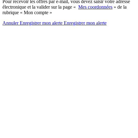
Pour recevoir les offres par e-mail, vous devez saisir votre adresse
électronique et la valider sur la page «
Mes coordonnées
» de la
rubrique « Mon compte »
Annuler
Enregistrer mon alerte
Enregistrer
mon alerte