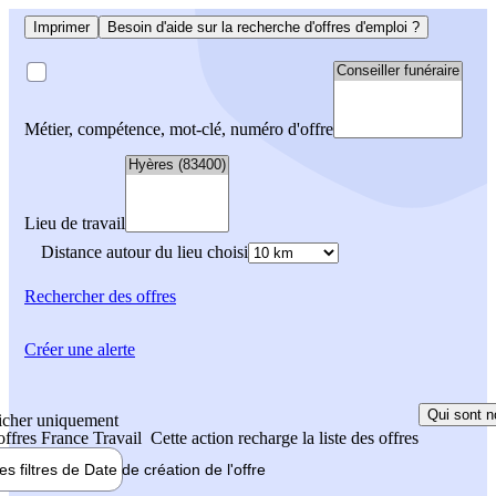
Imprimer
Besoin d'aide sur la recherche d'offres d'emploi ?
Métier, compétence, mot-clé, numéro d'offre
Lieu de travail
Distance autour du lieu choisi
Rechercher
des offres
Créer une alerte
Qui sont n
icher uniquement
 offres France Travail
Cette action recharge la liste des offres
les filtres de
Date de création
de l'offre