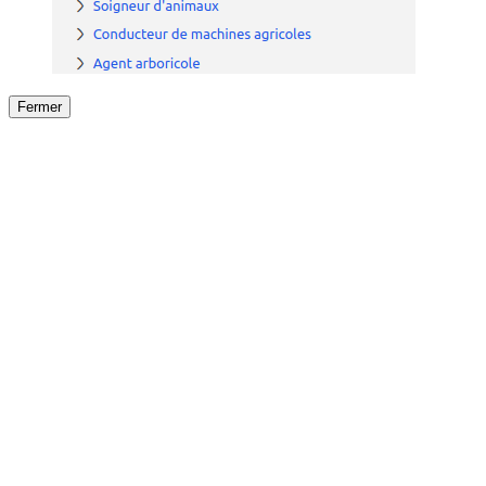
Fermer
Fermer
le détail de l'offre
/
Offre
sur
Offre précéden