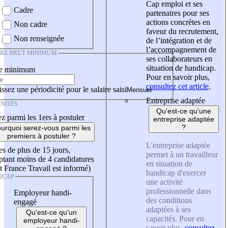
Cap emploi et ses
Cadre
partenaires pour ses
actions concrètes en
Non cadre
faveur du recrutement,
Non renseignée
de l’intégration et de
l’accompagnement de
IRE BRUT MINIMUM
ses collaborateurs en
situation de handicap.
re minimum
Pour en savoir plus,
consultez cet article
.
ssez une périodicité pour le salaire saisi
Entreprise adaptée
NITÉS
Qu'est-ce qu'une
z parmi les 1ers à postuler
entreprise adaptée
?
urquoi serez-vous parmi les
premiers à postuler ?
L'entreprise adaptée
es de plus de 15 jours,
permet à un travailleur
tant moins de 4 candidatures
en situation de
t France Travail est informé)
handicap d'exercer
ICAP
une activité
professionnelle dans
Employeur handi-
des conditions
engagé
adaptées à ses
Qu'est-ce qu'un
capacités. Pour en
employeur handi-
savoir plus,
consultez