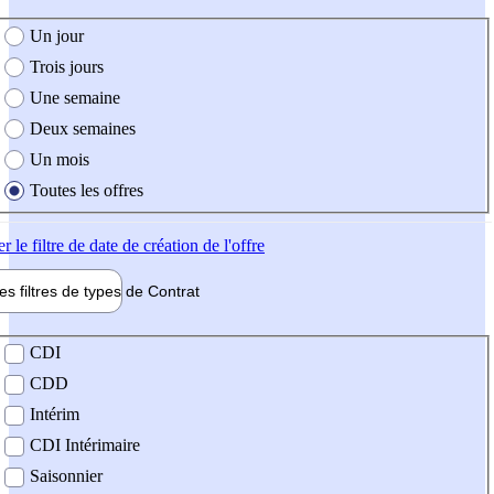
e création de l'offre
Un jour
Trois jours
Une semaine
Deux semaines
Un mois
Toutes les offres
er
le filtre de date de création de l'offre
les filtres de types de
Contrat
de contrat
CDI
CDD
Intérim
CDI Intérimaire
Saisonnier