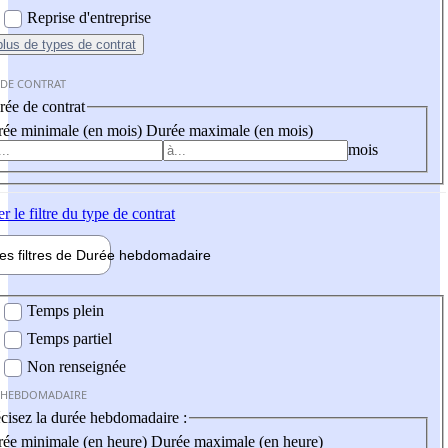
Reprise d'entreprise
plus
de types de contrat
 DE CONTRAT
ée de contrat
ée minimale (en mois)
Durée maximale (en mois)
mois
er
le filtre du type de contrat
les filtres de
Durée hebdo
madaire
 hebdomadaire
Temps plein
Temps partiel
Non renseignée
 HEBDOMADAIRE
cisez la durée hebdomadaire :
ée minimale (en heure)
Durée maximale (en heure)