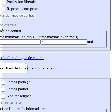
Profession libérale
Reprise d'entreprise
plus
de types de contrat
 DE CONTRAT
ée de contrat
ée minimale (en mois)
Durée maximale (en mois)
mois
er
le filtre du type de contrat
les filtres de
Durée hebdo
madaire
 hebdomadaire
Temps plein (2)
Temps partiel
Non renseignée
 HEBDOMADAIRE
cisez la durée hebdomadaire :