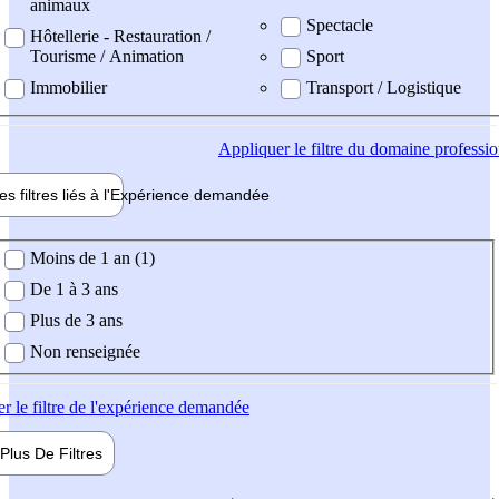
animaux
Spectacle
Hôtellerie - Restauration /
Tourisme / Animation
Sport
Immobilier
Transport / Logistique
Appliquer
le filtre du domaine professi
es filtres liés à l'
Expérience
demandée
ience demandée
Moins de 1 an (1)
De 1 à 3 ans
Plus de 3 ans
Non renseignée
er
le filtre de l'expérience demandée
Plus De
Filtres