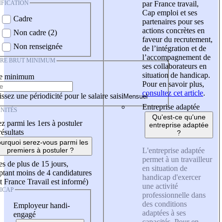
IFICATION
par France travail,
Cap emploi et ses
Cadre
partenaires pour ses
actions concrètes en
Non cadre (2)
faveur du recrutement,
Non renseignée
de l’intégration et de
l’accompagnement de
IRE BRUT MINIMUM
ses collaborateurs en
situation de handicap.
re minimum
Pour en savoir plus,
consultez cet article
.
ssez une périodicité pour le salaire saisi
Entreprise adaptée
NITÉS
Qu'est-ce qu'une
z parmi les 1ers à postuler
entreprise adaptée
résultats
?
urquoi serez-vous parmi les
L'entreprise adaptée
premiers à postuler ?
permet à un travailleur
es de plus de 15 jours,
en situation de
tant moins de 4 candidatures
handicap d'exercer
t France Travail est informé)
une activité
ICAP
professionnelle dans
des conditions
Employeur handi-
adaptées à ses
engagé
capacités. Pour en