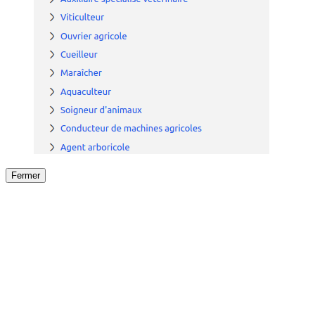
Fermer
Fermer
le détail de l'offre
/
Offre
sur
Offre précéden