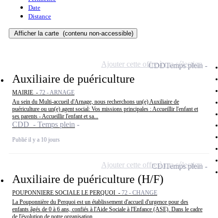
Date
Distance
Afficher la carte
(contenu non-accessible)
Ajouter cette offre à ma sélection
CDD
Temps plein
Auxiliaire de puériculture
MAIRIE -
72 - ARNAGE
Au sein du Multi-accueil d'Arnage, nous recherchons un(e) Auxiliaire de
puériculture ou un(e) agent social: Vos missions principales : Accueillir l'enfant et
ses parents - Accueillir l'enfant et sa...
CDD - Temps plein
Publié il y a 10 jours
Ajouter cette offre à ma sélection
CDI
Temps plein
Auxiliaire de puériculture (H/F)
POUPONNIERE SOCIALE LE PERQUOI -
72 - CHANGE
La Pouponnière du Perquoi est un établissement d'accueil d'urgence pour des
enfants âgés de 0 à 6 ans, confiés à l'Aide Sociale à l'Enfance (ASE). Dans le cadre
de l'évolution de notre organisation...