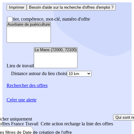
Imprimer
Besoin d'aide sur la recherche d'offres d'emploi ?
Métier, compétence, mot-clé, numéro d'offre
Lieu de travail
Distance autour du lieu choisi
Rechercher
des offres
Créer une alerte
Qui sont n
icher uniquement
 offres France Travail
Cette action recharge la liste des offres
les filtres de
Date de création
de l'offre