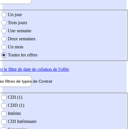
e création de l'offre
Un jour
Trois jours
Une semaine
Deux semaines
Un mois
Toutes les offres
er
le filtre de date de création de l'offre
les filtres de types de
Contrat
de contrat
CDI (1)
CDD (1)
Intérim
CDI Intérimaire