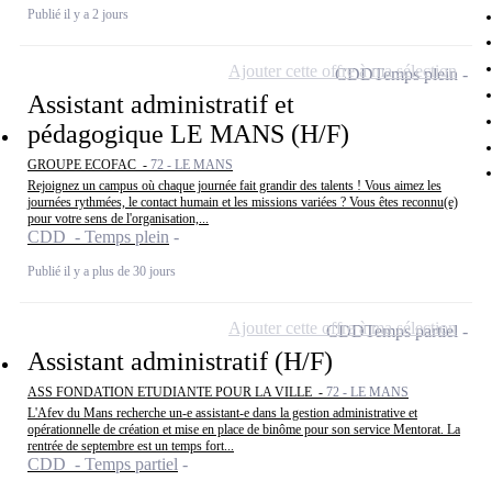
Publié il y a 2 jours
Ajouter cette offre à ma sélection
CDD
Temps plein
Assistant administratif et
pédagogique LE MANS (H/F)
GROUPE ECOFAC -
72 - LE MANS
Rejoignez un campus où chaque journée fait grandir des talents ! Vous aimez les
journées rythmées, le contact humain et les missions variées ? Vous êtes reconnu(e)
pour votre sens de l'organisation,...
CDD - Temps plein
Publié il y a plus de 30 jours
Ajouter cette offre à ma sélection
CDD
Temps partiel
Assistant administratif (H/F)
ASS FONDATION ETUDIANTE POUR LA VILLE -
72 - LE MANS
L'Afev du Mans recherche un-e assistant-e dans la gestion administrative et
opérationnelle de création et mise en place de binôme pour son service Mentorat. La
rentrée de septembre est un temps fort...
CDD - Temps partiel