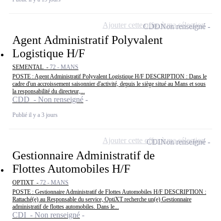
Ajouter cette offre à ma sélection
CDD
Non renseigné
Agent Administratif Polyvalent
Logistique H/F
SEMENTAL -
72 - MANS
POSTE : Agent Administratif Polyvalent Logistique H/F DESCRIPTION : Dans le
cadre d'un accroissement saisonnier d'activité, depuis le siège situé au Mans et sous
la responsabilité du directeur,...
CDD - Non renseigné
Publié il y a 3 jours
Ajouter cette offre à ma sélection
CDI
Non renseigné
Gestionnaire Administratif de
Flottes Automobiles H/F
OPTIXT -
72 - MANS
POSTE : Gestionnaire Administratif de Flottes Automobiles H/F DESCRIPTION :
Rattaché(e) au Responsable du service, OptiXT recherche un(e) Gestionnaire
administratif de flottes automobiles. Dans le...
CDI - Non renseigné