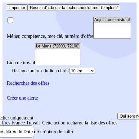
Imprimer
Besoin d'aide sur la recherche d'offres d'emploi ?
Métier, compétence, mot-clé, numéro d'offre
Lieu de travail
Distance autour du lieu choisi
Rechercher
des offres
Créer une alerte
Qui sont n
icher uniquement
 offres France Travail
Cette action recharge la liste des offres
les filtres de
Date de création
de l'offre