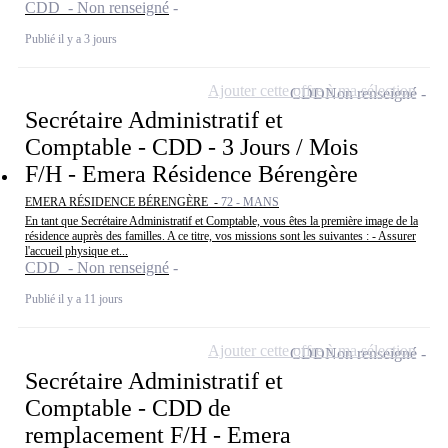
CDD - Non renseigné
Publié il y a 3 jours
Ajouter cette offre à ma sélection
CDD
Non renseigné
Secrétaire Administratif et
Comptable - CDD - 3 Jours / Mois
F/H - Emera Résidence Bérengère
EMERA RÉSIDENCE BÉRENGÈRE -
72 - MANS
En tant que Secrétaire Administratif et Comptable, vous êtes la première image de la
résidence auprès des familles. A ce titre, vos missions sont les suivantes : - Assurer
l'accueil physique et...
CDD - Non renseigné
Publié il y a 11 jours
Ajouter cette offre à ma sélection
CDD
Non renseigné
Secrétaire Administratif et
Comptable - CDD de
remplacement F/H - Emera