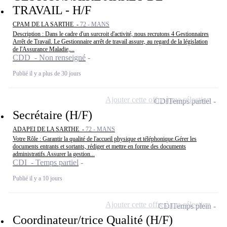
TRAVAIL - H/F
CPAM DE LA SARTHE -
72 - MANS
Description : Dans le cadre d'un surcroit d'activité, nous recrutons 4 Gestionnaires
Arrêt de Travail. Le Gestionnaire arrêt de travail assure, au regard de la législation
de l'Assurance Maladie,...
CDD - Non renseigné
Publié il y a plus de 30 jours
Ajouter cette offre à ma sélection
CDI
Temps partiel
Secrétaire (H/F)
ADAPEI DE LA SARTHE -
72 - MANS
Votre Rôle : Garantir la qualité de l'accueil physique et téléphonique.Gérer les
documents entrants et sortants, rédiger et mettre en forme des documents
administratifs.Assurer la gestion...
CDI - Temps partiel
Publié il y a 10 jours
Ajouter cette offre à ma sélection
CDI
Temps plein
Coordinateur/trice Qualité (H/F)