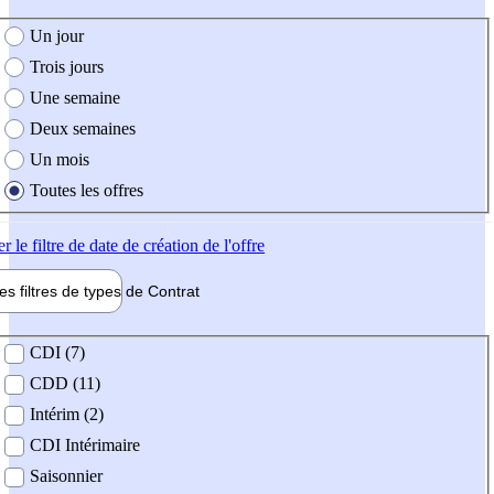
e création de l'offre
Un jour
Trois jours
Une semaine
Deux semaines
Un mois
Toutes les offres
er
le filtre de date de création de l'offre
les filtres de types de
Contrat
de contrat
CDI (7)
CDD (11)
Intérim (2)
CDI Intérimaire
Saisonnier