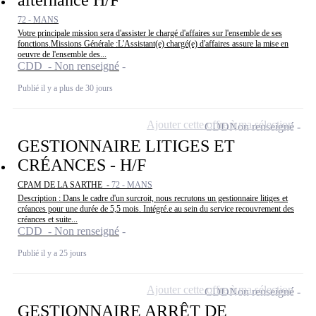
alternance H/F
72 - MANS
Votre principale mission sera d'assister le chargé d'affaires sur l'ensemble de ses
fonctions.Missions Générale :L'Assistant(e) chargé(e) d'affaires assure la mise en
oeuvre de l'ensemble des...
CDD - Non renseigné
Publié il y a plus de 30 jours
Ajouter cette offre à ma sélection
CDD
Non renseigné
GESTIONNAIRE LITIGES ET
CRÉANCES - H/F
CPAM DE LA SARTHE -
72 - MANS
Description : Dans le cadre d'un surcroit, nous recrutons un gestionnaire litiges et
créances pour une durée de 5,5 mois. Intégré.e au sein du service recouvrement des
créances et suite...
CDD - Non renseigné
Publié il y a 25 jours
Ajouter cette offre à ma sélection
CDD
Non renseigné
GESTIONNAIRE ARRÊT DE