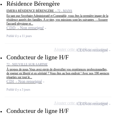
Résidence Bérengère
EMERA RÉSIDENCE BÉRENGÈRE -
72 - MANS
En tant que Secrétaire Administratif et Comptable, vous êtes la première image de la
résidence auprès des familles. A ce titre, vos missions sont les suivantes : - Assurer
l'accueil physique et...
CDD - Non renseigné
Publié il y a 11 jours
Ajouter cette offre à ma sélection
CDI
Non renseigné
Conducteur de ligne H/F
72 - NEUVILLE-SUR-SARTHE
À propos de nous Vous avez envie de diversifier vos expériences professionnelles,
de gagner en liberté et en sérénité ? Vous êtes au bon endroit ! Avec nos 190 agences
réparties sur tout le...
CDI - Non renseigné
Publié il y a 3 jours
Ajouter cette offre à ma sélection
CDI
Non renseigné
Conducteur de ligne H/F