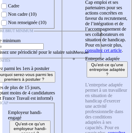
Cap emploi et ses
Cadre
partenaires pour ses
actions concrètes en
Non cadre (10)
faveur du recrutement,
Non renseignée (10)
de l’intégration et de
l’accompagnement de
IRE BRUT MINIMUM
ses collaborateurs en
situation de handicap.
re minimum
Pour en savoir plus,
consultez cet article
.
ssez une périodicité pour le salaire saisi
Entreprise adaptée
NITÉS
Qu'est-ce qu'une
z parmi les 1ers à postuler
entreprise adaptée
?
urquoi serez-vous parmi les
premiers à postuler ?
L'entreprise adaptée
es de plus de 15 jours,
permet à un travailleur
tant moins de 4 candidatures
en situation de
t France Travail est informé)
handicap d'exercer
ICAP
une activité
professionnelle dans
Employeur handi-
des conditions
engagé
adaptées à ses
Qu'est-ce qu'un
capacités. Pour en
employeur handi-
savoir plus,
consultez