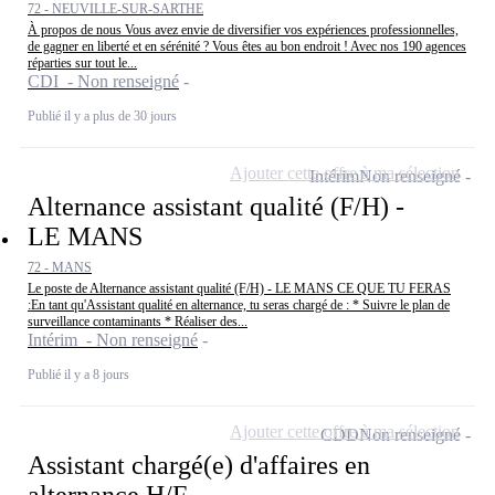
72 - NEUVILLE-SUR-SARTHE
À propos de nous Vous avez envie de diversifier vos expériences professionnelles,
de gagner en liberté et en sérénité ? Vous êtes au bon endroit ! Avec nos 190 agences
réparties sur tout le...
CDI - Non renseigné
Publié il y a plus de 30 jours
Ajouter cette offre à ma sélection
Intérim
Non renseigné
Alternance assistant qualité (F/H) -
LE MANS
72 - MANS
Le poste de Alternance assistant qualité (F/H) - LE MANS CE QUE TU FERAS
:En tant qu'Assistant qualité en alternance, tu seras chargé de : * Suivre le plan de
surveillance contaminants * Réaliser des...
Intérim - Non renseigné
Publié il y a 8 jours
Ajouter cette offre à ma sélection
CDD
Non renseigné
Assistant chargé(e) d'affaires en