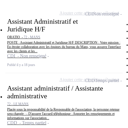
Ajouter cette offre à ma sélection
CDI
Non renseigné
Assistant Administratif et
Juridique H/F
ORATIO -
72 - MANS
POSTE : Assistant Administratif et Juridique H/F DESCRIPTION : Votre mission :
En étroite collaboration avec les équipes du bureau du Mans, vous assurez l'interface
avec les clients et les...
CDI - Non renseigné
Publié il y a 18 jours
Ajouter cette offre à ma sélection
CDD
Temps partiel
Assistant administratif / Assistante
administrative
72 - LE MANS
Placée sous la responsabilité de la Responsable de l'association, la personne retenue
sera chargée : - D'assurer l'accueil téléphonique : Apporter les renseignements et
informations sur l'association...
CDD - Temps partiel