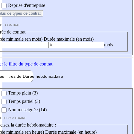
Reprise d'entreprise
plus
de types de contrat
 DE CONTRAT
ée de contrat
ée minimale (en mois)
Durée maximale (en mois)
mois
er
le filtre du type de contrat
les filtres de
Durée hebdo
madaire
 hebdomadaire
Temps plein (3)
Temps partiel (3)
Non renseignée (14)
 HEBDOMADAIRE
cisez la durée hebdomadaire :
ée minimale (en heure)
Durée maximale (en heure)