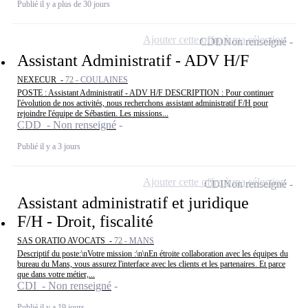
Publié il y a plus de 30 jours
Ajouter cette offre à ma sélection
CDD
Non renseigné
Assistant Administratif - ADV H/F
NEXECUR -
72 - COULAINES
POSTE : Assistant Administratif - ADV H/F DESCRIPTION : Pour continuer
l'évolution de nos activités, nous recherchons assistant administratif F/H pour
rejoindre l'équipe de Sébastien. Les missions...
CDD - Non renseigné
Publié il y a 3 jours
Ajouter cette offre à ma sélection
CDI
Non renseigné
Assistant administratif et juridique
F/H - Droit, fiscalité
SAS ORATIO AVOCATS -
72 - MANS
Descriptif du poste:\nVotre mission :\n\nEn étroite collaboration avec les équipes du
bureau du Mans, vous assurez l'interface avec les clients et les partenaires. Et parce
que dans votre métier,...
CDI - Non renseigné
Publié il y a 19 jours