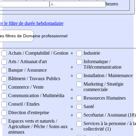
heures
er
le filtre de durée hebdomadaire
les filtres de
Domaine pro
fessionnel
ne professionel
Achats / Comptabilité / Gestion
Industrie
Arts / Artisanat d'art
Informatique /
Télécommunication
Banque / Assurance
Installation / Maintenance
Bâtiment / Travaux Publics
Marketing / Stratégie
Commerce / Vente
commerciale
Communication / Multimédia
Ressources Humaines
Conseil / Etudes
Santé
Direction d'entreprise
Secrétariat / Assistanat (18)
Espaces verts et naturels /
Services à la personne / à l
Agriculture / Pêche / Soins aux
collectivité (1)
animaux