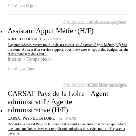
Publié il y a 18 jours
Ajouter cette offre à ma sélection
Intérim
Temps plein
Assistant Appui Métier (H/F)
ADECCO TERTIAIRE -
72 - MANS
L'agence Adecco recrute pour un de ses clients, un Assistant Appui Métier (h/f) Vos
missions. Au sein d'un service support, vous intervenez en appui des équipes terrain
et des managers dans leur...
Intérim - Temps plein
Publié il y a 5 jours
Ajouter cette offre à ma sélection
CDD
Non renseigné
CARSAT Pays de la Loire - Agent
administratif / Agente
administrative (H/F)
CARSAT PAYS DE LA LOIRE -
72 - MANS
Rejoindre la Carsat Pays de la Loire c'est rejoindre une entreprise privée qui délivre
une haute qualité de service et remplit trois missions de service public : Préparer et
payer la...