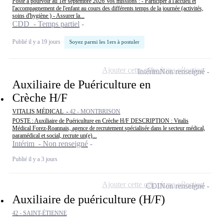
Poste à pourvoir au 1er septembre 2026 Vos missions : - Participer à l'accueil et
l'accompagnement de l'enfant au cours des différents temps de la journée (activités,
soins d'hygiène ) - Assurer la...
CDD - Temps partiel
Publié il y a 19 jours
Soyez parmi les 1ers à postuler
Ajouter cette offre à ma sélection
Intérim
Non renseigné
Auxiliaire de Puériculture en
Crèche H/F
VITALIS MÉDICAL -
42 - MONTBRISON
POSTE : Auxiliaire de Puériculture en Crèche H/F DESCRIPTION : Vitalis
Médical Forez-Roannais, agence de recrutement spécialisée dans le secteur médical,
paramédical et social, recrute un(e)...
Intérim - Non renseigné
Publié il y a 3 jours
Ajouter cette offre à ma sélection
CDI
Non renseigné
Auxiliaire de puériculture (H/F)
42 - SAINT-ÉTIENNE