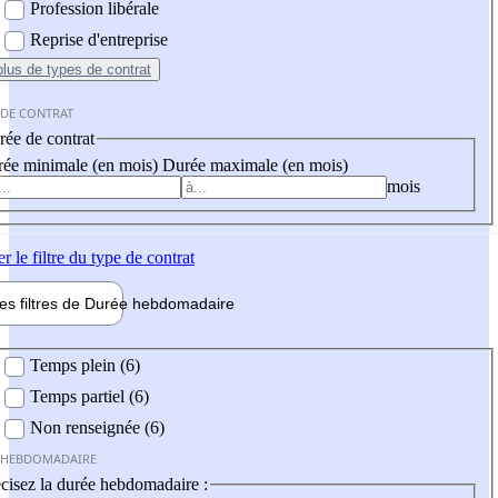
Profession libérale
Reprise d'entreprise
plus
de types de contrat
 DE CONTRAT
ée de contrat
ée minimale (en mois)
Durée maximale (en mois)
mois
er
le filtre du type de contrat
les filtres de
Durée hebdo
madaire
 hebdomadaire
Temps plein (6)
Temps partiel (6)
Non renseignée (6)
 HEBDOMADAIRE
cisez la durée hebdomadaire :