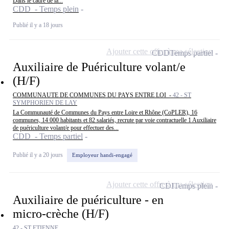
Dans le cadre de la...
CDD - Temps plein
Publié il y a 18 jours
Ajouter cette offre à ma sélection
CDD
Temps partiel
Auxiliaire de Puériculture volant/e
(H/F)
COMMUNAUTE DE COMMUNES DU PAYS ENTRE LOI -
42 - ST
SYMPHORIEN DE LAY
La Communauté de Communes du Pays entre Loire et Rhône (CoPLER), 16
communes, 14 000 habitants et 82 salariés, recrute par voie contractuelle 1 Auxiliaire
de puériculture volant/e pour effectuer des...
CDD - Temps partiel
Publié il y a 20 jours
Employeur handi-engagé
Ajouter cette offre à ma sélection
CDI
Temps plein
Auxiliaire de puériculture - en
micro-crèche (H/F)
42 - ST ETIENNE