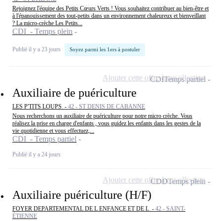
Rejoignez l'équipe des Petits Cœurs Verts ! Vous souhaitez contribuer au bien-être et
à l'épanouissement des tout-petits dans un environnement chaleureux et bienveillant
? La micro-crèche Les Petits...
CDI - Temps plein
Publié il y a 23 jours
Soyez parmi les 1ers à postuler
Ajouter cette offre à ma sélection
CDI
Temps partiel
Auxiliaire de puériculture
LES P'TITS LOUPS -
42 - ST DENIS DE CABANNE
Nous recherchons un auxiliaire de puériculture pour notre micro crèche. Vous
réalisez la prise en charge d'enfants , vous guidez les enfants dans les gestes de la
vie quotidienne et vous effectuez,...
CDI - Temps partiel
Publié il y a 24 jours
Ajouter cette offre à ma sélection
CDD
Temps plein
Auxiliaire puériculture (H/F)
FOYER DEPARTEMENTAL DE L ENFANCE ET DE L -
42 - SAINT-
ÉTIENNE