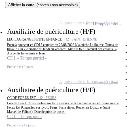
Afficher la carte
(contenu non-accessible)
Ajouter cette offre à ma sélection
CDI
Temps partiel
Auxiliaire de puériculture (H/F)
LEO LAGRANGE PETITE ENFANCE -
42 - SAINT-ÉTIENNE
Poste à pourvoir en CDI à compter du 26/08/2026 à la crèche La Source. Temps de
travail : 17h30/semaine du lundi au vendredi. MISSIONS : Accueil des enfants : -
Accueillir les enfants et leurs...
CDI - Temps partiel
Publié il y a 9 jours
Ajouter cette offre à ma sélection
CDI
Temps plein
Auxiliaire de puériculture (H/F)
CC DE FOREZ-EST -
42 - FEURS
Lieu de travail : Poste mobile sur les 5 crèches de la Communauté de Communes de
Forez-Est (Chazelles-sur-Lyon, Feurs, Panissières, Rozier-en-Donzy et Saint-
Marcel-de-Félines). Date de prise de poste...
CDI - Temps plein
Publié il y a 12 jours