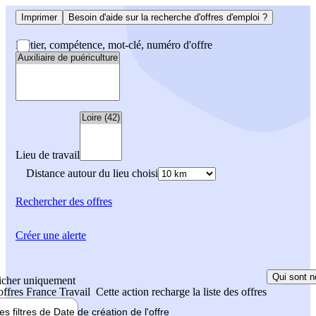
Imprimer
Besoin d'aide sur la recherche d'offres d'emploi ?
Métier, compétence, mot-clé, numéro d'offre
Lieu de travail
Distance autour du lieu choisi
Rechercher
des offres
Créer une alerte
Qui sont n
icher uniquement
 offres France Travail
Cette action recharge la liste des offres
les filtres de
Date de création
de l'offre