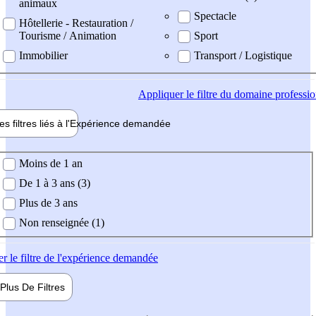
animaux
Spectacle
Hôtellerie - Restauration /
Tourisme / Animation
Sport
Immobilier
Transport / Logistique
Appliquer
le filtre du domaine professi
es filtres liés à l'
Expérience
demandée
ience demandée
Moins de 1 an
De 1 à 3 ans (3)
Plus de 3 ans
Non renseignée (1)
er
le filtre de l'expérience demandée
Plus De
Filtres