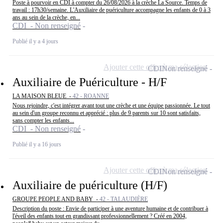
Poste à pourvoir en CDI à compter du 26/08/2026 à la crèche La Source. Temps de
travail : 17h30/semaine. L'Auxiliaire de puériculture accompagne les enfants de 0 à 3
ans au sein de la crèche, en...
CDI - Non renseigné
Publié il y a 4 jours
Ajouter cette offre à ma sélection
CDI
Non renseigné
Auxiliaire de Puériculture - H/F
LA MAISON BLEUE -
42 - ROANNE
Nous rejoindre, c'est intégrer avant tout une crèche et une équipe passionnée. Le tout
au sein d'un groupe reconnu et apprécié : plus de 9 parents sur 10 sont satisfaits,
sans compter les enfants...
CDI - Non renseigné
Publié il y a 16 jours
Ajouter cette offre à ma sélection
CDI
Non renseigné
Auxiliaire de puériculture (H/F)
GROUPE PEOPLE AND BABY -
42 - TALAUDIÈRE
Description du poste : Envie de participer à une aventure humaine et de contribuer à
l'éveil des enfants tout en grandissant professionnellement ? Créé en 2004,