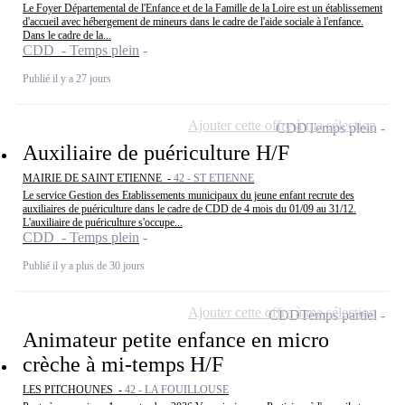
Le Foyer Départemental de l'Enfance et de la Famille de la Loire est un établissement
d'accueil avec hébergement de mineurs dans le cadre de l'aide sociale à l'enfance.
Dans le cadre de la...
CDD - Temps plein
Publié il y a 27 jours
Ajouter cette offre à ma sélection
CDD
Temps plein
Auxiliaire de puériculture H/F
MAIRIE DE SAINT ETIENNE -
42 - ST ETIENNE
Le service Gestion des Etablissements municipaux du jeune enfant recrute des
auxiliaires de puériculture dans le cadre de CDD de 4 mois du 01/09 au 31/12.
L'auxiliaire de puériculture s'occupe...
CDD - Temps plein
Publié il y a plus de 30 jours
Ajouter cette offre à ma sélection
CDD
Temps partiel
Animateur petite enfance en micro
crèche à mi-temps H/F
LES PITCHOUNES -
42 - LA FOUILLOUSE