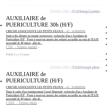
Ajouter cette offre à ma sélection
CDI
Temps partiel
AUXILIAIRE de
PUERICULTURE 30h (H/F)
CRECHE ASSOCIATIVE LES PETITS FILOUS -
42 - SORBIERS
Suite à des départs en retraite progressive, recherche d'un.e Auxiliaire de
Puériculture H/F ; Poste à pourvoir auprès des enfants accueillis au sein de l'EAJE
associatif de 40 places, afin de...
CDI - Temps partiel
Publié il y a 13 jours
Ajouter cette offre à ma sélection
CDD
Temps plein
AUXILIAIRE de
PUERICULTURE (H/F)
CRECHE ASSOCIATIVE LES PETITS FILOUS -
42 - SORBIERS
Dans le cadre d'un remplacement Congé Maternité, recherche d'un.e Auxiliaire de
Puériculture H/F ; Poste à pourvoir auprès des enfants accueillis au sein de l'EAJE
associatif de 40 places, afin de...
CDD - Temps plein