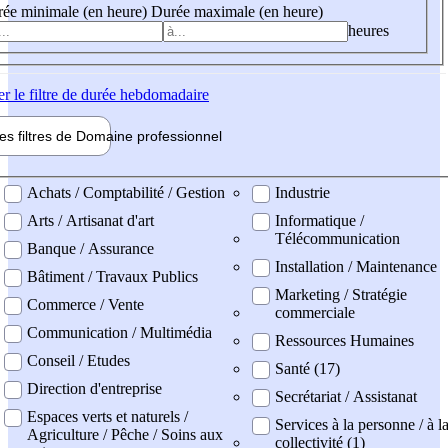
ée minimale (en heure)
Durée maximale (en heure)
heures
er
le filtre de durée hebdomadaire
les filtres de
Domaine pro
fessionnel
ne professionel
Achats / Comptabilité / Gestion
Industrie
Arts / Artisanat d'art
Informatique /
Télécommunication
Banque / Assurance
Installation / Maintenance
Bâtiment / Travaux Publics
Marketing / Stratégie
Commerce / Vente
commerciale
Communication / Multimédia
Ressources Humaines
Conseil / Etudes
Santé (17)
Direction d'entreprise
Secrétariat / Assistanat
Espaces verts et naturels /
Services à la personne / à l
Agriculture / Pêche / Soins aux
collectivité (1)