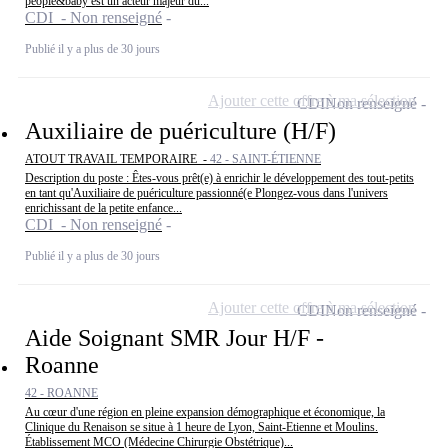
people&baby est un acteur majeur du...
CDI - Non renseigné
Publié il y a plus de 30 jours
Ajouter cette offre à ma sélection
CDI
Non renseigné
Auxiliaire de puériculture (H/F)
ATOUT TRAVAIL TEMPORAIRE -
42 - SAINT-ÉTIENNE
Description du poste : Êtes-vous prêt(e) à enrichir le développement des tout-petits
en tant qu'Auxiliaire de puériculture passionné(e Plongez-vous dans l'univers
enrichissant de la petite enfance...
CDI - Non renseigné
Publié il y a plus de 30 jours
Ajouter cette offre à ma sélection
CDI
Non renseigné
Aide Soignant SMR Jour H/F -
Roanne
42 - ROANNE
Au cœur d'une région en pleine expansion démographique et économique, la
Clinique du Renaison se situe à 1 heure de Lyon, Saint-Etienne et Moulins.
Établissement MCO (Médecine Chirurgie Obstétrique)...