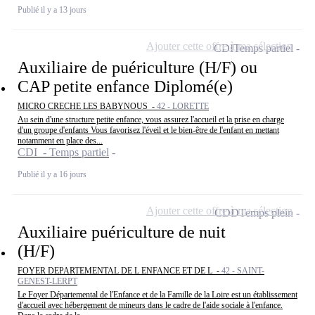
Publié il y a 13 jours
Ajouter cette offre à ma sélection
CDI
Temps partiel
Auxiliaire de puériculture (H/F) ou
CAP petite enfance Diplomé(e)
MICRO CRECHE LES BABYNOUS -
42 - LORETTE
Au sein d'une structure petite enfance, vous assurez l'accueil et la prise en charge
d'un groupe d'enfants Vous favorisez l'éveil et le bien-être de l'enfant en mettant
notamment en place des...
CDI - Temps partiel
Publié il y a 16 jours
Ajouter cette offre à ma sélection
CDD
Temps plein
Auxiliaire puériculture de nuit
(H/F)
FOYER DEPARTEMENTAL DE L ENFANCE ET DE L -
42 - SAINT-
GENEST-LERPT
Le Foyer Départemental de l'Enfance et de la Famille de la Loire est un établissement
d'accueil avec hébergement de mineurs dans le cadre de l'aide sociale à l'enfance.