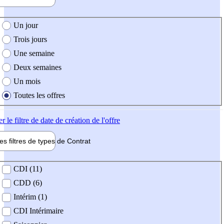
e création de l'offre
Un jour
Trois jours
Une semaine
Deux semaines
Un mois
Toutes les offres
er
le filtre de date de création de l'offre
les filtres de types de
Contrat
de contrat
CDI (11)
CDD (6)
Intérim (1)
CDI Intérimaire