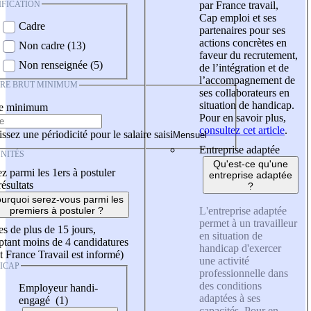
IFICATION
par France travail,
Cap emploi et ses
Cadre
partenaires pour ses
actions concrètes en
Non cadre (13)
faveur du recrutement,
Non renseignée (5)
de l’intégration et de
l’accompagnement de
IRE BRUT MINIMUM
ses collaborateurs en
situation de handicap.
re minimum
Pour en savoir plus,
consultez cet article
.
ssez une périodicité pour le salaire saisi
Entreprise adaptée
NITÉS
Qu'est-ce qu'une
z parmi les 1ers à postuler
entreprise adaptée
résultats
?
urquoi serez-vous parmi les
L'entreprise adaptée
premiers à postuler ?
permet à un travailleur
es de plus de 15 jours,
en situation de
tant moins de 4 candidatures
handicap d'exercer
t France Travail est informé)
une activité
ICAP
professionnelle dans
des conditions
Employeur handi-
adaptées à ses
engagé (1)
capacités. Pour en