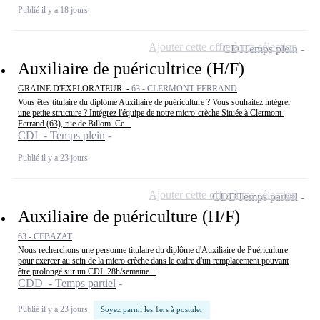
Publié il y a 18 jours
Ajouter cette offre à ma sélection
CDI
Temps plein
Auxiliaire de puéricultrice (H/F)
GRAINE D'EXPLORATEUR -
63 - CLERMONT FERRAND
Vous êtes titulaire du diplôme Auxiliaire de puériculture ? Vous souhaitez intégrer
une petite structure ? Intégrez l'équipe de notre micro-crèche Située à Clermont-
Ferrand (63), rue de Billom. Ce...
CDI - Temps plein
Publié il y a 23 jours
Ajouter cette offre à ma sélection
CDD
Temps partiel
Auxiliaire de puériculture (H/F)
63 - CEBAZAT
Nous recherchons une personne titulaire du diplôme d'Auxiliaire de Puériculture
pour exercer au sein de la micro crèche dans le cadre d'un remplacement pouvant
être prolongé sur un CDI. 28h/semaine...
CDD - Temps partiel
Publié il y a 23 jours
Soyez parmi les 1ers à postuler