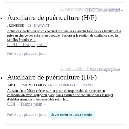
Ajouter cette offre à ma sélection
CDD
Temps partiel
Auxiliaire de puériculture (H/F)
JEUNESSE -
63 - DAVAYAT
Activités et tâches du poste - Accueil des familles Garantir l'accueil des familles et la
prise en charge des enfants au quotidien Favoriser la relation de confiance avec les
familles Prendre en...
CDD - Temps partiel
Publié il y a plus de 30 jours
Ajouter cette offre à ma sélection
CDI
Temps plein
Auxiliaire de puériculture (H/F)
T4B CLERMONT LEMON -
63 - CLERMONT FERRAND
Au sein d'une Micro crèche, sur un poste de responsable de structure en
collaboration avec l'équipe en place, vous assurez une continuité dans le projet
d'établissement dans son ensemble selon la...
CDI - Temps plein
Publié il y a plus de 30 jours
Soyez parmi les 1ers à postuler