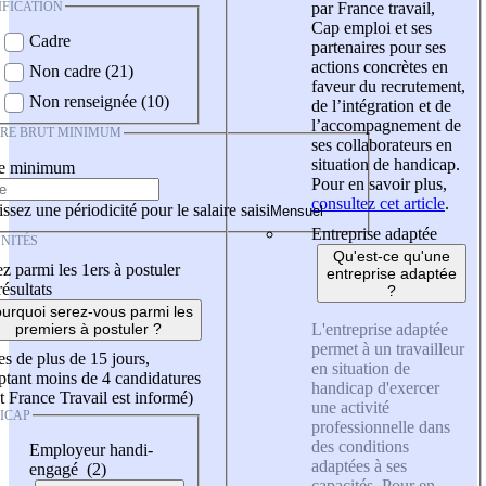
IFICATION
par France travail,
Cap emploi et ses
Cadre
partenaires pour ses
actions concrètes en
Non cadre (21)
faveur du recrutement,
Non renseignée (10)
de l’intégration et de
l’accompagnement de
IRE BRUT MINIMUM
ses collaborateurs en
situation de handicap.
re minimum
Pour en savoir plus,
consultez cet article
.
ssez une périodicité pour le salaire saisi
Entreprise adaptée
NITÉS
Qu'est-ce qu'une
z parmi les 1ers à postuler
entreprise adaptée
résultats
?
urquoi serez-vous parmi les
L'entreprise adaptée
premiers à postuler ?
permet à un travailleur
es de plus de 15 jours,
en situation de
tant moins de 4 candidatures
handicap d'exercer
t France Travail est informé)
une activité
ICAP
professionnelle dans
des conditions
Employeur handi-
adaptées à ses
engagé (2)
capacités. Pour en