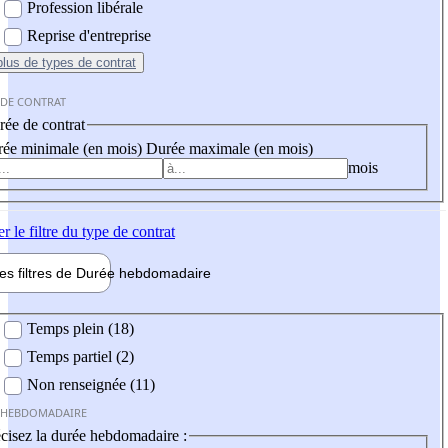
Profession libérale
Reprise d'entreprise
plus
de types de contrat
 DE CONTRAT
ée de contrat
ée minimale (en mois)
Durée maximale (en mois)
mois
er
le filtre du type de contrat
les filtres de
Durée hebdo
madaire
 hebdomadaire
Temps plein (18)
Temps partiel (2)
Non renseignée (11)
 HEBDOMADAIRE
cisez la durée hebdomadaire :