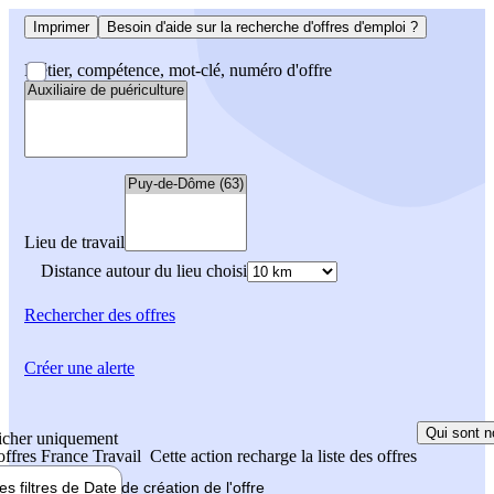
Imprimer
Besoin d'aide sur la recherche d'offres d'emploi ?
Métier, compétence, mot-clé, numéro d'offre
Lieu de travail
Distance autour du lieu choisi
Rechercher
des offres
Créer une alerte
Qui sont n
icher uniquement
 offres France Travail
Cette action recharge la liste des offres
les filtres de
Date de création
de l'offre