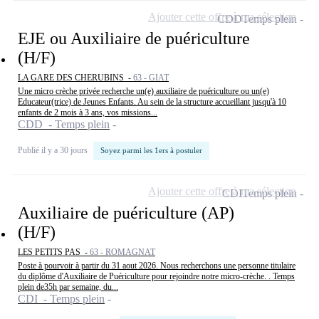
Ajouter cette offre à ma sélection
CDD
Temps plein
EJE ou Auxiliaire de puériculture
(H/F)
LA GARE DES CHERUBINS -
63 - GIAT
Une micro crèche privée recherche un(e) auxiliaire de puériculture ou un(e)
Educateur(trice) de Jeunes Enfants. Au sein de la structure accueillant jusqu'à 10
enfants de 2 mois à 3 ans, vos missions...
CDD - Temps plein
Publié il y a 30 jours
Soyez parmi les 1ers à postuler
Ajouter cette offre à ma sélection
CDI
Temps plein
Auxiliaire de puériculture (AP)
(H/F)
LES PETITS PAS -
63 - ROMAGNAT
Poste à pourvoir à partir du 31 aout 2026. Nous recherchons une personne titulaire
du diplôme d'Auxiliaire de Puériculture pour rejoindre notre micro-crèche. . Temps
plein de35h par semaine, du...
CDI - Temps plein