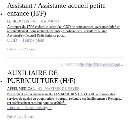
Assistant / Assistante accueil petite
enfance (H/F)
LE TREMPLIN -
63 - BEAUMONT
A compter du 17/08 et dans le cadre d'un CDD de remplacement avec possibilité de
renouvellement, nous recherchons un(e) Auxiliaire de Puériculture ou une
Assistant(e) d'accueil Petite Enfance pour...
CDD - Temps plein
Publié il y a 23 jours
Ajouter cette offre à ma sélection
Intérim
Non renseigné
AUXILIAIRE DE
PUÉRICULTURE (H/F)
APPEL MEDICAL -
63 - MARTRES-DE-VEYRE
Notre client est un établissement à LES MARTRES DE VEYRE proposant des
services de qualité en pouponnière. Pourquoi rejoindre cet établissement ? Rejoignez
cet établissement reconnu pour sa stabilité...
Intérim - Non renseigné
Publié il y a 5 jours