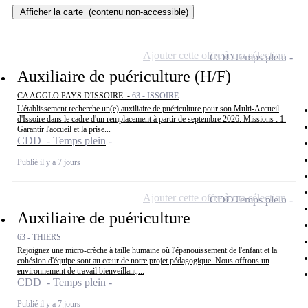
Afficher la carte
(contenu non-accessible)
Ajouter cette offre à ma sélection
CDD
Temps plein
Auxiliaire de puériculture (H/F)
CA AGGLO PAYS D'ISSOIRE -
63 - ISSOIRE
L'établissement recherche un(e) auxiliaire de puériculture pour son Multi-Accueil
d'Issoire dans le cadre d'un remplacement à partir de septembre 2026. Missions : 1.
Garantir l'accueil et la prise...
CDD - Temps plein
Publié il y a 7 jours
Ajouter cette offre à ma sélection
CDD
Temps plein
Auxiliaire de puériculture
63 - THIERS
Rejoignez une micro-crèche à taille humaine où l'épanouissement de l'enfant et la
cohésion d'équipe sont au cœur de notre projet pédagogique. Nous offrons un
environnement de travail bienveillant,...
CDD - Temps plein
Publié il y a 7 jours