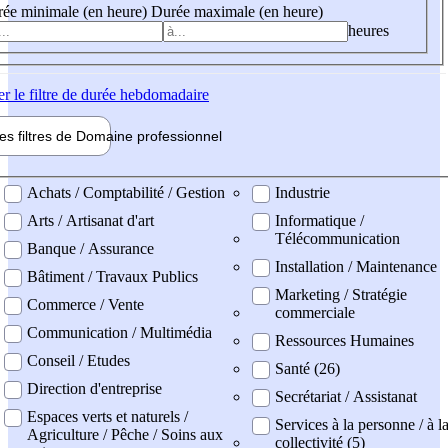
ée minimale (en heure)
Durée maximale (en heure)
heures
er
le filtre de durée hebdomadaire
les filtres de
Domaine pro
fessionnel
ne professionel
Achats / Comptabilité / Gestion
Industrie
Arts / Artisanat d'art
Informatique /
Télécommunication
Banque / Assurance
Installation / Maintenance
Bâtiment / Travaux Publics
Marketing / Stratégie
Commerce / Vente
commerciale
Communication / Multimédia
Ressources Humaines
Conseil / Etudes
Santé (26)
Direction d'entreprise
Secrétariat / Assistanat
Espaces verts et naturels /
Services à la personne / à l
Agriculture / Pêche / Soins aux
collectivité (5)