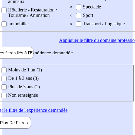
animaux
Spectacle
Hôtellerie - Restauration /
Tourisme / Animation
Sport
Immobilier
Transport / Logistique
Appliquer
le filtre du domaine professi
es filtres liés à l'
Expérience
demandée
ience demandée
Moins de 1 an (1)
De 1 à 3 ans (3)
Plus de 3 ans (1)
Non renseignée
er
le filtre de l'expérience demandée
Plus De
Filtres