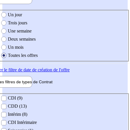
e création de l'offre
Un jour
Trois jours
Une semaine
Deux semaines
Un mois
Toutes les offres
er
le filtre de date de création de l'offre
les filtres de types de
Contrat
de contrat
CDI (9)
CDD (13)
Intérim (8)
CDI Intérimaire