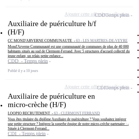
Ajouter cette offre à ma sélection
CDD
Temps plein
Auxiliaire de puériculture h/f
(H/F)
CC MOND'ARVERNE COMMUNAUTE -
63 - LES MARTRES-DE-VEYRE
Mond'Arverne Communauté est une communauté de communes de plus de 40 000
habitants situés au sud de Clermont-Ferrand. Avec 5 structures d'accueil collectif du
jeune enfant, un relais petite enfance...
CDD - Temps plein
Publié il y a 10 jours
Ajouter cette offre à ma sélection
CDI
Temps plein
Auxiliaire de puériculture en
micro-crèche (H/F)
LOOPIO RECRUTEMENT -
63 - CLERMONT FERRAND
Vous êtes titulaire du diplôme Auxiliaire de puériculture ? Vous souhaitez intégrer
une petite structure ? Intégrez la superbe équipe de notre micro-crèche partenaire : -
Située à Clermont-Ferrand...
CDI - Temps plein