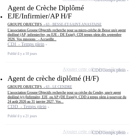
Agent de Crèche Diplômé
EJE/Infirmier/AP H/F
GROUPE OBJECTIFS -
63 - BESSE-ET-SAINT-ANASTAISE
L'association Groupe Objectifs recherche pour sa micro-crèche de Besse un/e agent
diplômé (AP, infirmier/ère, ou EJE - DE Exigé). CDI temps plein dès septembre
2026. Vos missions : - Accueillir...
CDI - Temps plein
Publié il y a 10 jours
Ajouter cette offre à ma sélection
CDD
Temps plein
Agent de crèche diplômé (H/F)
GROUPE OBJECTIFS -
63 - LE CENDRE
L'association Groupe Objectifs recherche pour sa crèche du Cendre, une/e agent
diplômé (e) (Infirmière, EJE, ou AP (DE Exigé)). CDD à temps plein à pourvoir du
24 août 2026 au 31 janvier 2027. Vos...
CDD - Temps plein
Publié il y a 21 jours
Ajouter cette offre à ma sélection
CDD
Temps plein