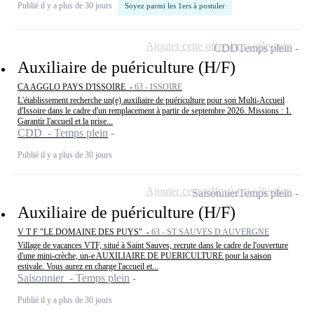
Publié il y a plus de 30 jours
Soyez parmi les 1ers à postuler
Ajouter cette offre à ma sélection
CDD
Temps plein
Auxiliaire de puériculture (H/F)
CA AGGLO PAYS D'ISSOIRE -
63 - ISSOIRE
L'établissement recherche un(e) auxiliaire de puériculture pour son Multi-Accueil
d'Issoire dans le cadre d'un remplacement à partir de septembre 2026. Missions : 1.
Garantir l'accueil et la prise...
CDD - Temps plein
Publié il y a plus de 30 jours
Ajouter cette offre à ma sélection
Saisonnier
Temps plein
Auxiliaire de puériculture (H/F)
V T F "LE DOMAINE DES PUYS" -
63 - ST SAUVES D AUVERGNE
Village de vacances VTF, situé à Saint Sauves, recrute dans le cadre de l'ouverture
d'une mini-crèche, un-e AUXILIAIRE DE PUERICULTURE pour la saison
estivale. Vous aurez en charge l'accueil et...
Saisonnier - Temps plein
Publié il y a plus de 30 jours