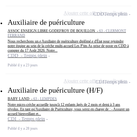
Ajouter cette offre à ma sélection
CDD
Temps plein
Auxiliaire de puériculture
ASSOC ENSEIGN.LIBRE GODEFROY DE BOUILLON -
63 - CLERMONT
FERRAND
Nous recherchons un.e Auxiliaire de puériculture diplômé.e d'État pour rejoindre
notre équipe au sein de la crèche multi-accueil Les P'tits As prise de poste en CDD à
compter du 17 Août 2026. Notre...
CDD - Temps plein
Publié il y a 23 jours
Ajouter cette offre à ma sélection
CDI
Temps plein
Auxiliaire de puériculture (H/F)
BABY LAND -
63 - LEMPDES
Notre micro-crèche accueille jusqu'à 12 enfants âgés de 2 mois et demi à 3 ans
révolus. En tant qu'Auxiliaire de Puériculture, vous serez en charge de : - Assurer un
accueil bienveillant et...
CDI - Temps plein
Publié il y a 28 jours