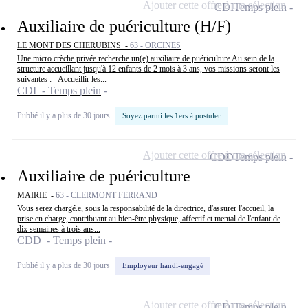
Ajouter cette offre à ma sélection
CDI
Temps plein
Auxiliaire de puériculture (H/F)
LE MONT DES CHERUBINS -
63 - ORCINES
Une micro crèche privée recherche un(e) auxiliaire de puériculture Au sein de la
structure accueillant jusqu'à 12 enfants de 2 mois à 3 ans, vos missions seront les
suivantes : - Accueillir les...
CDI - Temps plein
Publié il y a plus de 30 jours
Soyez parmi les 1ers à postuler
Ajouter cette offre à ma sélection
CDD
Temps plein
Auxiliaire de puériculture
MAIRIE -
63 - CLERMONT FERRAND
Vous serez chargé.e, sous la responsabilité de la directrice, d'assurer l'accueil, la
prise en charge, contribuant au bien-être physique, affectif et mental de l'enfant de
dix semaines à trois ans...
CDD - Temps plein
Publié il y a plus de 30 jours
Employeur handi-engagé
Ajouter cette offre à ma sélection
CDI
Temps plein