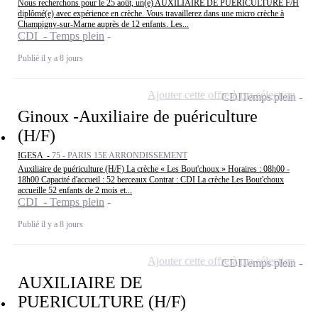
Nous recherchons pour le 25 août, un(e) AUXILIAIRE DE PUERICULTURE F/H
diplômé(e) avec expérience en crèche. Vous travaillerez dans une micro crèche à
Champigny-sur-Marne auprès de 12 enfants. Les...
CDI - Temps plein
Publié il y a 8 jours
Ajouter cette offre à ma sélection
CDI
Temps plein
Ginoux -Auxiliaire de puériculture
(H/F)
IGESA -
75 - PARIS 15E ARRONDISSEMENT
Auxiliaire de puériculture (H/F) La crèche « Les Bout'choux » Horaires : 08h00 -
18h00 Capacité d'accueil : 52 berceaux Contrat : CDI La crèche Les Bout'choux
accueille 52 enfants de 2 mois et...
CDI - Temps plein
Publié il y a 8 jours
Ajouter cette offre à ma sélection
CDI
Temps plein
AUXILIAIRE DE
PUERICULTURE (H/F)