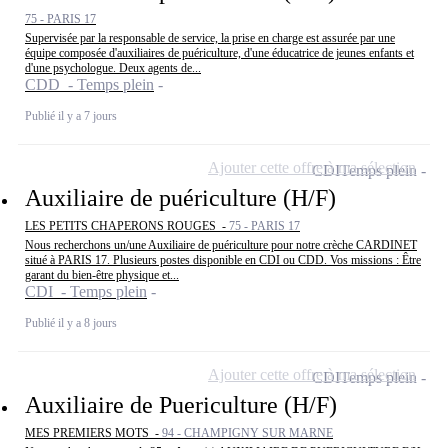
75 - PARIS 17
Supervisée par la responsable de service, la prise en charge est assurée par une
équipe composée d'auxiliaires de puériculture, d'une éducatrice de jeunes enfants et
d'une psychologue. Deux agents de...
CDD - Temps plein
Publié il y a 7 jours
Ajouter cette offre à ma sélection
CDI
Temps plein
Auxiliaire de puériculture (H/F)
LES PETITS CHAPERONS ROUGES -
75 - PARIS 17
Nous recherchons un/une Auxiliaire de puériculture pour notre crèche CARDINET
situé à PARIS 17. Plusieurs postes disponible en CDI ou CDD. Vos missions : Être
garant du bien-être physique et...
CDI - Temps plein
Publié il y a 8 jours
Ajouter cette offre à ma sélection
CDI
Temps plein
Auxiliaire de Puericulture (H/F)
MES PREMIERS MOTS -
94 - CHAMPIGNY SUR MARNE