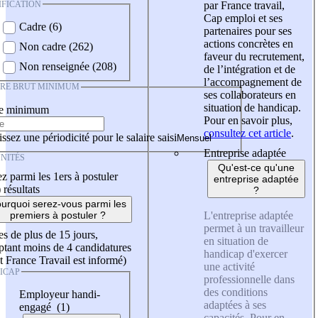
IFICATION
par France travail,
Cap emploi et ses
Cadre (6)
partenaires pour ses
actions concrètes en
Non cadre (262)
faveur du recrutement,
Non renseignée (208)
de l’intégration et de
l’accompagnement de
IRE BRUT MINIMUM
ses collaborateurs en
situation de handicap.
re minimum
Pour en savoir plus,
consultez cet article
.
ssez une périodicité pour le salaire saisi
Entreprise adaptée
NITÉS
Qu'est-ce qu'une
z parmi les 1ers à postuler
entreprise adaptée
)
résultats
?
urquoi serez-vous parmi les
L'entreprise adaptée
premiers à postuler ?
permet à un travailleur
es de plus de 15 jours,
en situation de
tant moins de 4 candidatures
handicap d'exercer
t France Travail est informé)
une activité
ICAP
professionnelle dans
des conditions
Employeur handi-
adaptées à ses
engagé (1)
capacités. Pour en