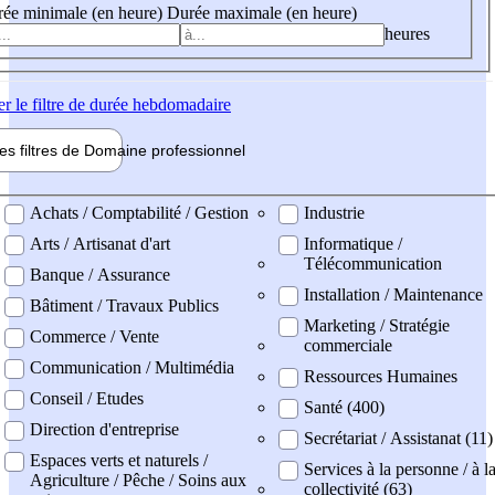
ée minimale (en heure)
Durée maximale (en heure)
heures
er
le filtre de durée hebdomadaire
les filtres de
Domaine pro
fessionnel
ne professionel
Achats / Comptabilité / Gestion
Industrie
Arts / Artisanat d'art
Informatique /
Télécommunication
Banque / Assurance
Installation / Maintenance
Bâtiment / Travaux Publics
Marketing / Stratégie
Commerce / Vente
commerciale
Communication / Multimédia
Ressources Humaines
Conseil / Etudes
Santé (400)
Direction d'entreprise
Secrétariat / Assistanat (11)
Espaces verts et naturels /
Services à la personne / à l
Agriculture / Pêche / Soins aux
collectivité (63)