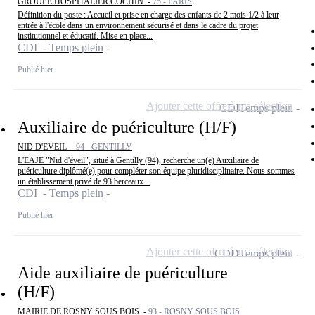
GROUPE HOSPITALIER COCHIN -
75 - PARIS
Définition du poste : Accueil et prise en charge des enfants de 2 mois 1/2 à leur
entrée à l'école dans un environnement sécurisé et dans le cadre du projet
institutionnel et éducatif. Mise en place...
CDI - Temps plein
Publié hier
Ajouter cette offre à ma sélection
CDI
Temps plein
Auxiliaire de puériculture (H/F)
NID D'EVEIL -
94 - GENTILLY
L'EAJE "Nid d'éveil", situé à Gentilly (94), recherche un(e) Auxiliaire de
puériculture diplômé(e) pour compléter son équipe pluridisciplinaire. Nous sommes
un établissement privé de 93 berceaux...
CDI - Temps plein
Publié hier
Ajouter cette offre à ma sélection
CDD
Temps plein
Aide auxiliaire de puériculture
(H/F)
MAIRIE DE ROSNY SOUS BOIS -
93 - ROSNY SOUS BOIS