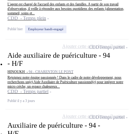
L'agent est chargé de l'accueil des enfants et des familles. A partir de son travail
d'observation, il veille à répondre aux besoins quotidiens des enfants (alimentation,
sommeil, soins et...
CDD - Temps plein
Publié hier
Employeur handi-engagé
Ajouter cette offre à ma sélection
CDD
Temps partiel
Aide auxiliaire de puériculture - 94
- H/F
HINOUKH -
94 - CHARENTON LE PONT
Rejoignez notre équipe passionnée ! Dans le cadre de notre développement, nous
recherchons un(e) Aide Auxiliaire de Puériculture passionné(e) pour intégrer notre
micro crèche, un espace chaleureux...
CDD - Temps partiel
Publié il y a 3 jours
Ajouter cette offre à ma sélection
CDD
Temps partiel
Auxiliaire de puériculture - 94 -
H/F