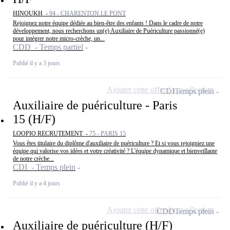
HINOUKH -
94 - CHARENTON LE PONT
Rejoignez notre équipe dédiée au bien-être des enfants ! Dans le cadre de notre
développement, nous recherchons un(e) Auxiliaire de Puériculture passionné(e)
pour intégrer notre micro-crèche, un...
CDD - Temps partiel
Publié il y a 3 jours
Ajouter cette offre à ma sélection
CDI
Temps plein
Auxiliaire de puériculture - Paris
15 (H/F)
LOOPIO RECRUTEMENT -
75 - PARIS 15
Vous êtes titulaire du diplôme d'auxiliaire de puériculture ? Et si vous rejoigniez une
équipe qui valorise vos idées et votre créativité ? L'équipe dynamique et bienveillante
de notre crèche...
CDI - Temps plein
Publié il y a 4 jours
Ajouter cette offre à ma sélection
CDD
Temps plein
Auxiliaire de puériculture (H/F)