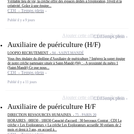
Véritable lieu de vie, la crèche offre des espaces dédiés à l'exploration, l'éveil et la
créativité. Grâce à une équipe...
CDI - Temps plein
Publié il y a 9 jours
Ajouter cette offre à ma sélection
CDI
Temps plein
Auxiliaire de puériculture (H/F)
LOOPIO RECRUTEMENT -
94 - SAINT-MANDÉ
Vous êtes titulaire du diplôme d'Auxiliaire de puériculture ? Intégrez la super équipe
de notre crèche partenaire située à Saint-Mandé (94) : - A proximité du métro 1
(Saint-Mandé) Ce que nous...
CDI - Temps plein
Publié il y a 11 jours
Ajouter cette offre à ma sélection
CDI
Temps plein
Auxiliaire de puériculture H/F
DIRECTION RESSOURCES HUMAINES -
75 - PARIS 20
HORAIRES : 08H30 - 18H30 Capacité d'accueil : 30 berceaux Contrat : CDI La
crèche « Les Explorateurs » La crèche Les Explorateurs accueille 30 enfants de 2
mois et demi à 3 ans, en accueil à...