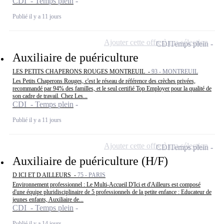
CDI - Temps plein
Publié il y a 11 jours
Ajouter cette offre à ma sélection
CDI
Temps plein
Auxiliaire de puériculture
LES PETITS CHAPERONS ROUGES MONTREUIL -
93 - MONTREUIL
Les Petits Chaperons Rouges, c'est le réseau de référence des crèches privées,
recommandé par 94% des familles, et le seul certifié Top Employer pour la qualité de
son cadre de travail. Chez Les...
CDI - Temps plein
Publié il y a 11 jours
Ajouter cette offre à ma sélection
CDI
Temps plein
Auxiliaire de puériculture (H/F)
D ICI ET D AILLEURS -
75 - PARIS
Environnement professionnel : Le Multi-Accueil D'Ici et d'Ailleurs est composé
d'une équipe pluridisciplinaire de 5 professionnels de la petite enfance : Educateur de
jeunes enfants, Auxiliaire de...
CDI - Temps plein
Publié il y a 14 jours