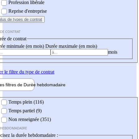
Profession libérale
Reprise d'entreprise
plus
de types de contrat
 DE CONTRAT
ée de contrat
ée minimale (en mois)
Durée maximale (en mois)
mois
er
le filtre du type de contrat
les filtres de
Durée hebdo
madaire
 hebdomadaire
Temps plein (116)
Temps partiel (9)
Non renseignée (351)
 HEBDOMADAIRE
cisez la durée hebdomadaire :