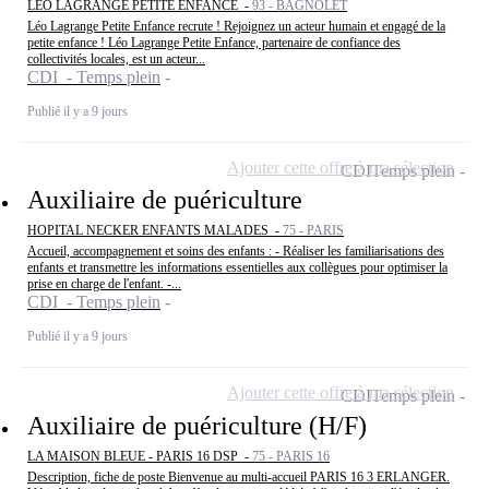
LEO LAGRANGE PETITE ENFANCE -
93 - BAGNOLET
Léo Lagrange Petite Enfance recrute ! Rejoignez un acteur humain et engagé de la
petite enfance ! Léo Lagrange Petite Enfance, partenaire de confiance des
collectivités locales, est un acteur...
CDI - Temps plein
Publié il y a 9 jours
Ajouter cette offre à ma sélection
CDI
Temps plein
Auxiliaire de puériculture
HOPITAL NECKER ENFANTS MALADES -
75 - PARIS
Accueil, accompagnement et soins des enfants : - Réaliser les familiarisations des
enfants et transmettre les informations essentielles aux collègues pour optimiser la
prise en charge de l'enfant. -...
CDI - Temps plein
Publié il y a 9 jours
Ajouter cette offre à ma sélection
CDI
Temps plein
Auxiliaire de puériculture (H/F)
LA MAISON BLEUE - PARIS 16 DSP -
75 - PARIS 16
Description, fiche de poste Bienvenue au multi-accueil PARIS 16 3 ERLANGER.