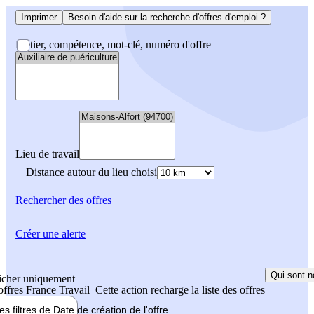
Imprimer
Besoin d'aide sur la recherche d'offres d'emploi ?
Métier, compétence, mot-clé, numéro d'offre
Lieu de travail
Distance autour du lieu choisi
Rechercher
des offres
Créer une alerte
Qui sont n
icher uniquement
 offres France Travail
Cette action recharge la liste des offres
les filtres de
Date de création
de l'offre