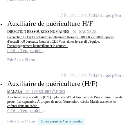
Ajouter cette offre à ma sélection
CDI
Temps plein
Auxiliaire de puériculture H/F
DIRECTION RESSOURCES HUMAINES -
92 - BAGNEUX
La crèche "Le Fort Enchanté" sur Bagneux Horaires : 08h00 - 18h00 Capacité
d'accueil : 60 berceaux Contrat : CDI Vous aimez le travail d'équipe,
l'accompagnement bienveillant et le contact...
CDI - Temps plein
Publié il y a 15 jours
Ajouter cette offre à ma sélection
CDI
Temps plein
Auxiliaire de puériculture (H/F)
MALALA -
94 - LIMEIL BREVANNES
Auxiliaire de puériculture (H/F) diplômé(e) d'Etat Auxiliaire de Puériculture Prise de
poste : 1er septembre À propos de nous Notre micro-crèche Malala accueille les
enfants dans un cadre...
CDI - Temps plein
Publié il y a 17 jours
Soyez parmi les 1ers à postuler