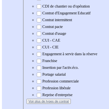
CDI de chantier ou d'opération
Contrat d'Engagement Educatif
Contrat intermittent
Contrat pacte
Contrat d'usage
CUI - CAE
CUI - CIE
Engagement à servir dans la réserve
Franchise
Insertion par l'activ.éco.
Portage salarial
Profession commerciale
Profession libérale
Reprise d'entreprise
Voir plus
de types de contrat