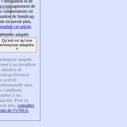
 l’intégration et de
’accompagnement de
s collaborateurs en
tuation de handicap.
ur en savoir plus,
nsultez cet article
.
treprise adaptée
Qu'est-ce qu'une
entreprise adaptée
?
entreprise adaptée
rmet à un travailleur
 situation de
ndicap d'exercer
e activité
ofessionnelle dans
s conditions
aptées à ses
pacités. Pour en
voir plus,
consultez
 site de l’UNEA
.