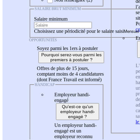
de
l
SALAIRE BRUT MINIMUM
se
si
Salaire minimum
Po
co
Choisissez une périodicité pour le salaire saisi
En
OPPORTUNITÉS
Soyez parmi les 1ers à postuler
Pourquoi serez-vous parmi les
premiers à postuler ?
L'
Offres de plus de 15 jours,
pe
comptant moins de 4 candidatures
en
(dont France Travail est informé)
ha
HANDICAP
un
pr
Employeur handi-
de
engagé
ad
Qu'est-ce qu'un
ca
employeur handi-
sa
engagé ?
le
Un employeur handi-
engagé est un
employeur reconnu