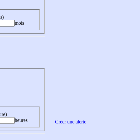
s)
mois
ure)
heures
Créer une alerte