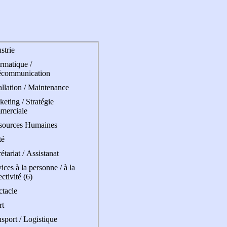
strie
rmatique /
écommunication
allation / Maintenance
eting / Stratégie
merciale
sources Humaines
té
étariat / Assistanat
ices à la personne / à la
ectivité (6)
ctacle
rt
sport / Logistique