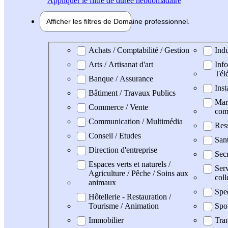
Appliquer
le filtre de durée hebdomadaire
Afficher les filtres de
Domaine pro
fessionnel
Domaine professionel
Achats / Comptabilité / Gestion
Indu
Arts / Artisanat d'art
Info
Tél
Banque / Assurance
Inst
Bâtiment / Travaux Publics
Mark
Commerce / Vente
com
Communication / Multimédia
Res
Conseil / Etudes
San
Direction d'entreprise
Secr
Espaces verts et naturels /
Serv
Agriculture / Pêche / Soins aux
coll
animaux
Spe
Hôtellerie - Restauration /
Tourisme / Animation
Spo
Immobilier
Tran