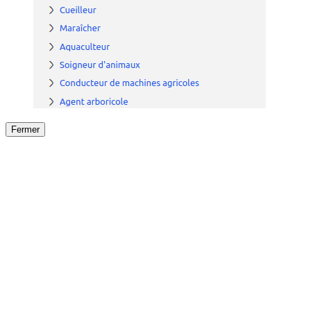
Fermer
Fermer
le détail de l'offre
/
Offre
sur
Offre précéden