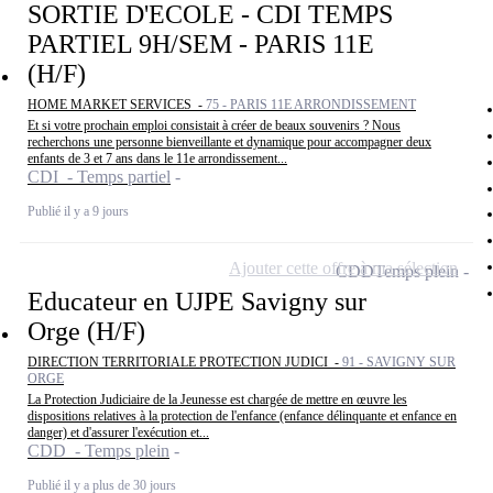
SORTIE D'ECOLE - CDI TEMPS
PARTIEL 9H/SEM - PARIS 11E
(H/F)
HOME MARKET SERVICES -
75 - PARIS 11E ARRONDISSEMENT
Et si votre prochain emploi consistait à créer de beaux souvenirs ? Nous
recherchons une personne bienveillante et dynamique pour accompagner deux
enfants de 3 et 7 ans dans le 11e arrondissement...
CDI - Temps partiel
Publié il y a 9 jours
Ajouter cette offre à ma sélection
CDD
Temps plein
Educateur en UJPE Savigny sur
Orge (H/F)
DIRECTION TERRITORIALE PROTECTION JUDICI -
91 - SAVIGNY SUR
ORGE
La Protection Judiciaire de la Jeunesse est chargée de mettre en œuvre les
dispositions relatives à la protection de l'enfance (enfance délinquante et enfance en
danger) et d'assurer l'exécution et...
CDD - Temps plein
Publié il y a plus de 30 jours