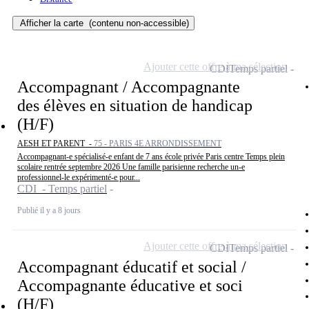
Afficher la carte
(contenu non-accessible)
Ajouter cette offre à ma sélection
CDI
Temps partiel
Accompagnant / Accompagnante
des élèves en situation de handicap
(H/F)
AESH ET PARENT -
75 - PARIS 4E ARRONDISSEMENT
Accompagnant-e spécialisé-e enfant de 7 ans école privée Paris centre Temps plein
scolaire rentrée septembre 2026 Une famille parisienne recherche un-e
professionnel-le expérimenté-e pour...
CDI - Temps partiel
Publié il y a 8 jours
Ajouter cette offre à ma sélection
CDI
Temps partiel
Accompagnant éducatif et social /
Accompagnante éducative et soci
(H/F)