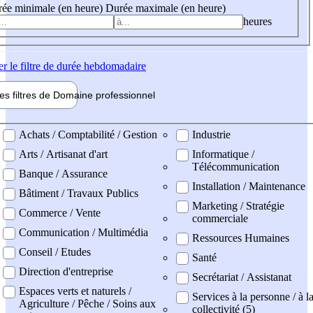
ée minimale (en heure)
Durée maximale (en heure)
heures
er
le filtre de durée hebdomadaire
les filtres de
Domaine pro
fessionnel
ne professionel
Achats / Comptabilité / Gestion
Industrie
Arts / Artisanat d'art
Informatique /
Télécommunication
Banque / Assurance
Installation / Maintenance
Bâtiment / Travaux Publics
Marketing / Stratégie
Commerce / Vente
commerciale
Communication / Multimédia
Ressources Humaines
Conseil / Etudes
Santé
Direction d'entreprise
Secrétariat / Assistanat
Espaces verts et naturels /
Services à la personne / à l
Agriculture / Pêche / Soins aux
collectivité (5)