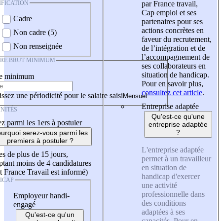
IFICATION
par France travail,
Cap emploi et ses
Cadre
partenaires pour ses
actions concrètes en
Non cadre (5)
faveur du recrutement,
Non renseignée
de l’intégration et de
l’accompagnement de
IRE BRUT MINIMUM
ses collaborateurs en
situation de handicap.
re minimum
Pour en savoir plus,
consultez cet article
.
ssez une périodicité pour le salaire saisi
Entreprise adaptée
NITÉS
Qu'est-ce qu'une
z parmi les 1ers à postuler
entreprise adaptée
?
urquoi serez-vous parmi les
premiers à postuler ?
L'entreprise adaptée
es de plus de 15 jours,
permet à un travailleur
tant moins de 4 candidatures
en situation de
t France Travail est informé)
handicap d'exercer
ICAP
une activité
professionnelle dans
Employeur handi-
des conditions
engagé
adaptées à ses
Qu'est-ce qu'un
capacités. Pour en