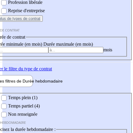
Profession libérale
Reprise d'entreprise
plus
de types de contrat
 DE CONTRAT
ée de contrat
ée minimale (en mois)
Durée maximale (en mois)
mois
er
le filtre du type de contrat
les filtres de
Durée hebdo
madaire
 hebdomadaire
Temps plein (1)
Temps partiel (4)
Non renseignée
 HEBDOMADAIRE
cisez la durée hebdomadaire :