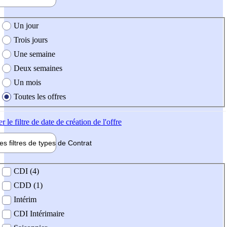
e création de l'offre
Un jour
Trois jours
Une semaine
Deux semaines
Un mois
Toutes les offres
er
le filtre de date de création de l'offre
les filtres de types de
Contrat
de contrat
CDI (4)
CDD (1)
Intérim
CDI Intérimaire