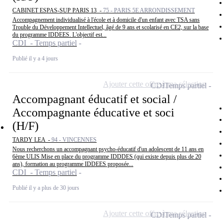
CABINET ESPAS-SUP PARIS 13 -
75 - PARIS 5E ARRONDISSEMENT
Accompagnement individualisé à l'école et à domicile d'un enfant avec TSA sans
Trouble du Développement Intellectuel, âgé de 9 ans et scolarisé en CE2, sur la base
du programme IDDEES. L'objectif est...
CDI - Temps partiel
Publié il y a 4 jours
Ajouter cette offre à ma sélection
CDI
Temps partiel
Accompagnant éducatif et social /
Accompagnante éducative et soci
(H/F)
TARDY LEA -
94 - VINCENNES
Nous recherchons un accompagnant psycho-éducatif d'un adolescent de 11 ans en
6ème ULIS Mise en place du programme IDDDES (qui existe depuis plus de 20
ans), formation au programme IDDEES proposée...
CDI - Temps partiel
Publié il y a plus de 30 jours
Ajouter cette offre à ma sélection
CDI
Temps partiel