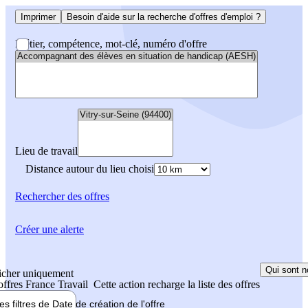
Imprimer
Besoin d'aide sur la recherche d'offres d'emploi ?
Métier, compétence, mot-clé, numéro d'offre
Lieu de travail
Distance autour du lieu choisi
Rechercher
des offres
Créer une alerte
Qui sont n
icher uniquement
 offres France Travail
Cette action recharge la liste des offres
les filtres de
Date de création
de l'offre