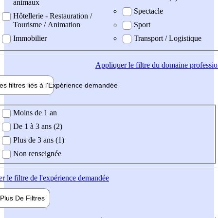
animaux
Spectacle
Hôtellerie - Restauration /
Tourisme / Animation
Sport
Immobilier
Transport / Logistique
Appliquer
le filtre du domaine professi
es filtres liés à l'
Expérience
demandée
ience demandée
Moins de 1 an
De 1 à 3 ans (2)
Plus de 3 ans (1)
Non renseignée
er
le filtre de l'expérience demandée
Plus De
Filtres