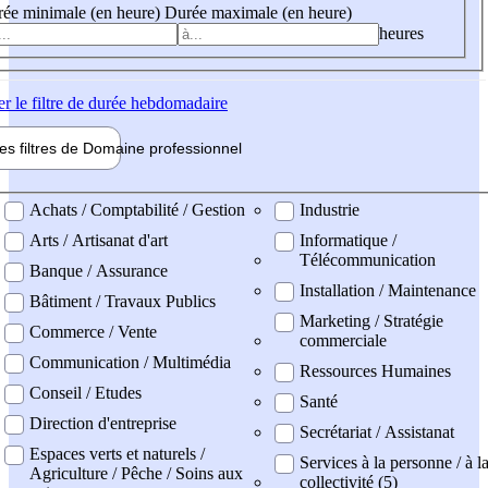
ée minimale (en heure)
Durée maximale (en heure)
heures
er
le filtre de durée hebdomadaire
les filtres de
Domaine pro
fessionnel
ne professionel
Achats / Comptabilité / Gestion
Industrie
Arts / Artisanat d'art
Informatique /
Télécommunication
Banque / Assurance
Installation / Maintenance
Bâtiment / Travaux Publics
Marketing / Stratégie
Commerce / Vente
commerciale
Communication / Multimédia
Ressources Humaines
Conseil / Etudes
Santé
Direction d'entreprise
Secrétariat / Assistanat
Espaces verts et naturels /
Services à la personne / à l
Agriculture / Pêche / Soins aux
collectivité (5)