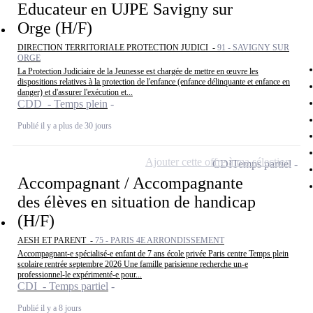
Educateur en UJPE Savigny sur
Orge (H/F)
DIRECTION TERRITORIALE PROTECTION JUDICI -
91 - SAVIGNY SUR
ORGE
La Protection Judiciaire de la Jeunesse est chargée de mettre en œuvre les
dispositions relatives à la protection de l'enfance (enfance délinquante et enfance en
danger) et d'assurer l'exécution et...
CDD - Temps plein
Publié il y a plus de 30 jours
Ajouter cette offre à ma sélection
CDI
Temps partiel
Accompagnant / Accompagnante
des élèves en situation de handicap
(H/F)
AESH ET PARENT -
75 - PARIS 4E ARRONDISSEMENT
Accompagnant-e spécialisé-e enfant de 7 ans école privée Paris centre Temps plein
scolaire rentrée septembre 2026 Une famille parisienne recherche un-e
professionnel-le expérimenté-e pour...
CDI - Temps partiel
Publié il y a 8 jours