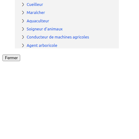
Fermer
Fermer
le détail de l'offre
/
Offre
sur
Offre précéden