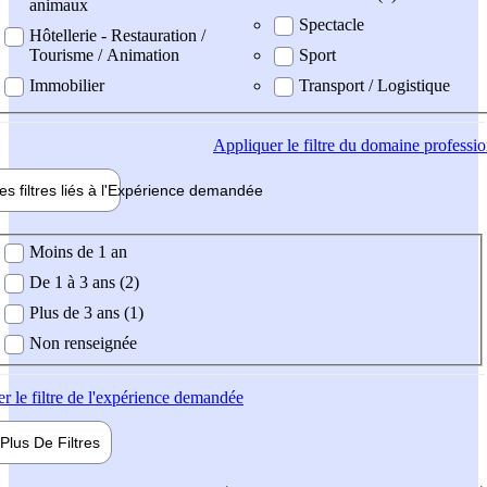
animaux
Spectacle
Hôtellerie - Restauration /
Tourisme / Animation
Sport
Immobilier
Transport / Logistique
Appliquer
le filtre du domaine professi
es filtres liés à l'
Expérience
demandée
ience demandée
Moins de 1 an
De 1 à 3 ans (2)
Plus de 3 ans (1)
Non renseignée
er
le filtre de l'expérience demandée
Plus De
Filtres