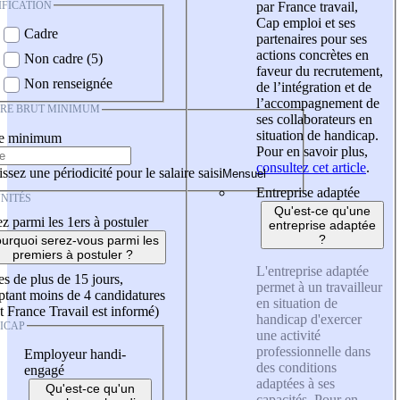
IFICATION
par France travail,
Cap emploi et ses
Cadre
partenaires pour ses
actions concrètes en
Non cadre (5)
faveur du recrutement,
Non renseignée
de l’intégration et de
l’accompagnement de
IRE BRUT MINIMUM
ses collaborateurs en
situation de handicap.
re minimum
Pour en savoir plus,
consultez cet article
.
ssez une périodicité pour le salaire saisi
Entreprise adaptée
NITÉS
Qu'est-ce qu'une
z parmi les 1ers à postuler
entreprise adaptée
?
urquoi serez-vous parmi les
premiers à postuler ?
L'entreprise adaptée
es de plus de 15 jours,
permet à un travailleur
tant moins de 4 candidatures
en situation de
t France Travail est informé)
handicap d'exercer
ICAP
une activité
professionnelle dans
Employeur handi-
des conditions
engagé
adaptées à ses
Qu'est-ce qu'un
capacités. Pour en