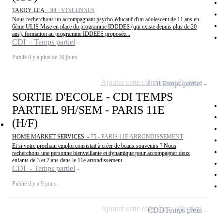
TARDY LEA -
94 - VINCENNES
Nous recherchons un accompagnant psycho-éducatif d'un adolescent de 11 ans en
6ème ULIS Mise en place du programme IDDDES (qui existe depuis plus de 20
ans), formation au programme IDDEES proposée...
CDI - Temps partiel
Publié il y a plus de 30 jours
Ajouter cette offre à ma sélection
CDI
Temps partiel
SORTIE D'ECOLE - CDI TEMPS
PARTIEL 9H/SEM - PARIS 11E
(H/F)
HOME MARKET SERVICES -
75 - PARIS 11E ARRONDISSEMENT
Et si votre prochain emploi consistait à créer de beaux souvenirs ? Nous
recherchons une personne bienveillante et dynamique pour accompagner deux
enfants de 3 et 7 ans dans le 11e arrondissement...
CDI - Temps partiel
Publié il y a 9 jours
Ajouter cette offre à ma sélection
CDD
Temps plein