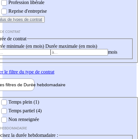
Profession libérale
Reprise d'entreprise
plus
de types de contrat
 DE CONTRAT
ée de contrat
ée minimale (en mois)
Durée maximale (en mois)
mois
er
le filtre du type de contrat
les filtres de
Durée hebdo
madaire
 hebdomadaire
Temps plein (1)
Temps partiel (4)
Non renseignée
 HEBDOMADAIRE
cisez la durée hebdomadaire :