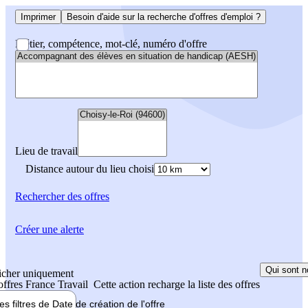
Imprimer
Besoin d'aide sur la recherche d'offres d'emploi ?
Métier, compétence, mot-clé, numéro d'offre
Lieu de travail
Distance autour du lieu choisi
Rechercher
des offres
Créer une alerte
Qui sont n
icher uniquement
 offres France Travail
Cette action recharge la liste des offres
les filtres de
Date de création
de l'offre