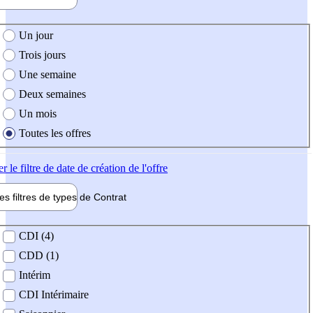
e création de l'offre
Un jour
Trois jours
Une semaine
Deux semaines
Un mois
Toutes les offres
er
le filtre de date de création de l'offre
les filtres de types de
Contrat
de contrat
CDI (4)
CDD (1)
Intérim
CDI Intérimaire