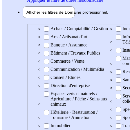
Appliquer
le filtre de durée hebdomadaire
Afficher les filtres de
Domaine pro
fessionnel
Domaine professionel
Achats / Comptabilité / Gestion
Indu
Arts / Artisanat d'art
Info
Tél
Banque / Assurance
Inst
Bâtiment / Travaux Publics
Mark
Commerce / Vente
com
Communication / Multimédia
Res
Conseil / Etudes
San
Direction d'entreprise
Secr
Espaces verts et naturels /
Serv
Agriculture / Pêche / Soins aux
coll
animaux
Spe
Hôtellerie - Restauration /
Tourisme / Animation
Spo
Immobilier
Tran