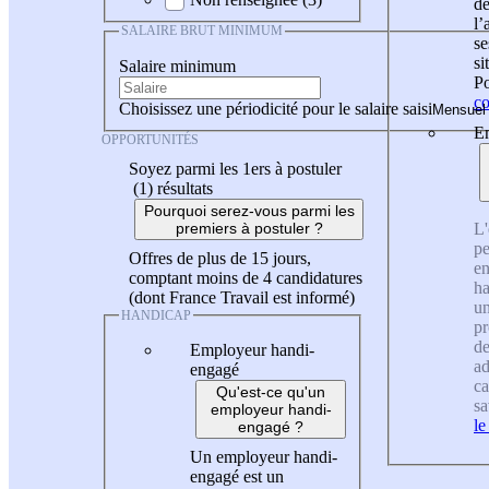
de
l
SALAIRE BRUT MINIMUM
se
si
Salaire minimum
Po
co
Choisissez une périodicité pour le salaire saisi
En
OPPORTUNITÉS
Soyez parmi les 1ers à postuler
(1)
résultats
Pourquoi serez-vous parmi les
L'
premiers à postuler ?
pe
Offres de plus de 15 jours,
en
comptant moins de 4 candidatures
ha
(dont France Travail est informé)
un
HANDICAP
pr
de
Employeur handi-
ad
engagé
ca
Qu'est-ce qu'un
sa
employeur handi-
le
engagé ?
Un employeur handi-
engagé est un