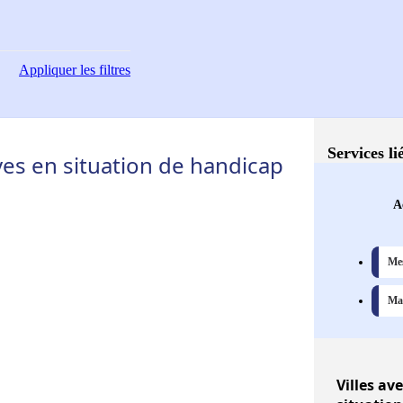
Appliquer
les filtres
Services li
s en situation de handicap
A
Mes
Ma 
Villes
ave