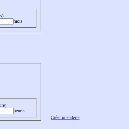
s)
mois
ure)
heures
Créer une alerte