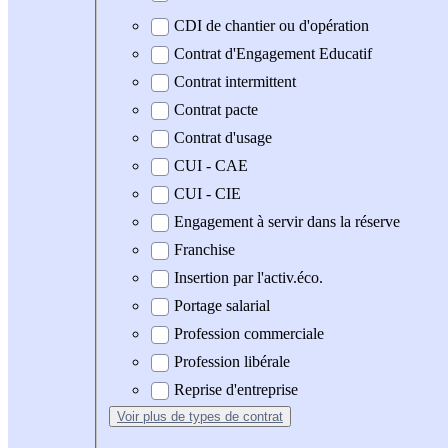
CDI de chantier ou d'opération
Contrat d'Engagement Educatif
Contrat intermittent
Contrat pacte
Contrat d'usage
CUI - CAE
CUI - CIE
Engagement à servir dans la réserve
Franchise
Insertion par l'activ.éco.
Portage salarial
Profession commerciale
Profession libérale
Reprise d'entreprise
Voir plus
de types de contrat