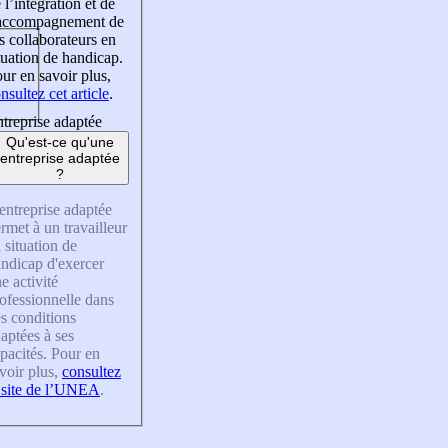
 l’intégration et de
’accompagnement de
s collaborateurs en
tuation de handicap.
ur en savoir plus,
nsultez cet article
.
treprise adaptée
Qu'est-ce qu'une
entreprise adaptée
?
entreprise adaptée
rmet à un travailleur
 situation de
ndicap d'exercer
e activité
ofessionnelle dans
s conditions
aptées à ses
pacités. Pour en
voir plus,
consultez
 site de l’UNEA
.