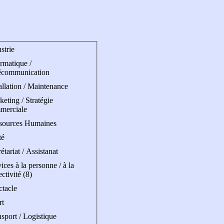
strie
rmatique /
écommunication
allation / Maintenance
eting / Stratégie
merciale
sources Humaines
té
étariat / Assistanat
ices à la personne / à la
ectivité (8)
ctacle
rt
sport / Logistique