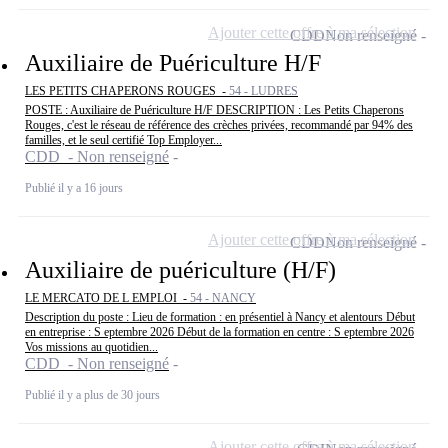
Ajouter cette offre à ma sélection
CDD
Non renseigné
Auxiliaire de Puériculture H/F
LES PETITS CHAPERONS ROUGES -
54 - LUDRES
POSTE : Auxiliaire de Puériculture H/F DESCRIPTION : Les Petits Chaperons
Rouges, c'est le réseau de référence des crèches privées, recommandé par 94% des
familles, et le seul certifié Top Employer...
CDD - Non renseigné
Publié il y a 16 jours
Ajouter cette offre à ma sélection
CDD
Non renseigné
Auxiliaire de puériculture (H/F)
LE MERCATO DE L EMPLOI -
54 - NANCY
Description du poste : Lieu de formation : en présentiel à Nancy et alentours Début
en entreprise : S eptembre 2026 Début de la formation en centre : S eptembre 2026
Vos missions au quotidien...
CDD - Non renseigné
Publié il y a plus de 30 jours
Ajouter cette offre à ma sélection