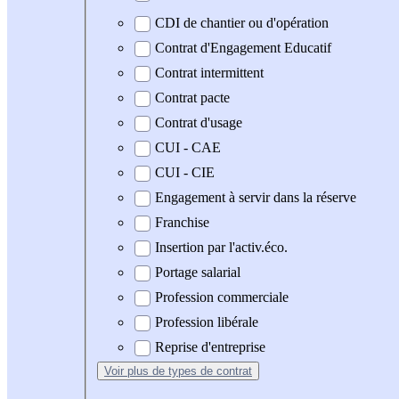
CDI de chantier ou d'opération
Contrat d'Engagement Educatif
Contrat intermittent
Contrat pacte
Contrat d'usage
CUI - CAE
CUI - CIE
Engagement à servir dans la réserve
Franchise
Insertion par l'activ.éco.
Portage salarial
Profession commerciale
Profession libérale
Reprise d'entreprise
Voir plus
de types de contrat