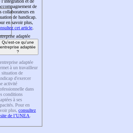
 l’intégration et de
’accompagnement de
s collaborateurs en
tuation de handicap.
ur en savoir plus,
nsultez cet article
.
treprise adaptée
Qu'est-ce qu'une
entreprise adaptée
?
entreprise adaptée
rmet à un travailleur
 situation de
ndicap d'exercer
e activité
ofessionnelle dans
s conditions
aptées à ses
pacités. Pour en
voir plus,
consultez
 site de l’UNEA
.