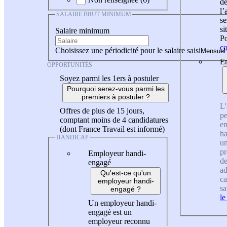
de
l
SALAIRE BRUT MINIMUM
se
si
Salaire minimum
Po
co
Choisissez une périodicité pour le salaire saisi
En
OPPORTUNITÉS
Soyez parmi les 1ers à postuler
Pourquoi serez-vous parmi les
premiers à postuler ?
L'
Offres de plus de 15 jours,
pe
comptant moins de 4 candidatures
en
(dont France Travail est informé)
ha
HANDICAP
un
pr
Employeur handi-
de
engagé
ad
Qu'est-ce qu'un
ca
employeur handi-
sa
engagé ?
le
Un employeur handi-
engagé est un
employeur reconnu