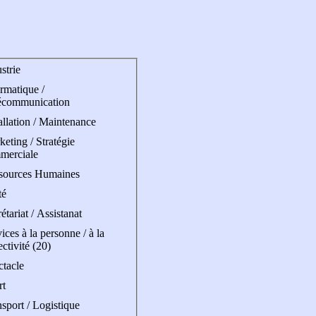
strie
rmatique /
écommunication
allation / Maintenance
eting / Stratégie
merciale
sources Humaines
té
étariat / Assistanat
ices à la personne / à la
ectivité (20)
ctacle
rt
sport / Logistique