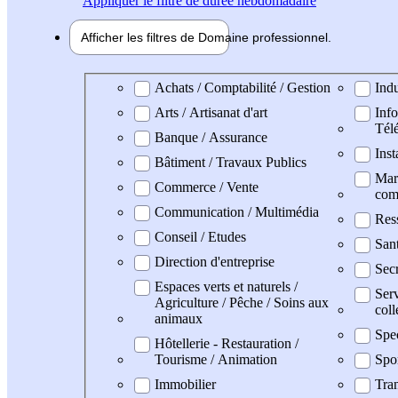
Appliquer
le filtre de durée hebdomadaire
Afficher les filtres de
Domaine pro
fessionnel
Domaine professionel
Achats / Comptabilité / Gestion
Indu
Arts / Artisanat d'art
Info
Tél
Banque / Assurance
Inst
Bâtiment / Travaux Publics
Mark
Commerce / Vente
com
Communication / Multimédia
Res
Conseil / Etudes
San
Direction d'entreprise
Secr
Espaces verts et naturels /
Serv
Agriculture / Pêche / Soins aux
coll
animaux
Spe
Hôtellerie - Restauration /
Tourisme / Animation
Spo
Immobilier
Tran