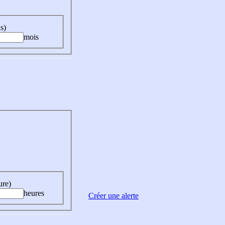
s)
mois
ure)
heures
Créer une alerte