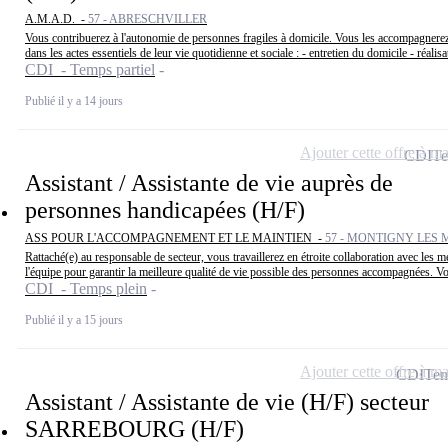
A.M.A.D. -
57 - ABRESCHVILLER
Vous contribuerez à l'autonomie de personnes fragiles à domicile. Vous les accompagnerez
dans les actes essentiels de leur vie quotidienne et sociale : - entretien du domicile - réalisat
CDI - Temps partiel
Publié il y a 14 jours
Ajouter cette offre à ma
CDI
Te
Assistant / Assistante de vie auprès de
personnes handicapées (H/F)
ASS POUR L'ACCOMPAGNEMENT ET LE MAINTIEN -
57 - MONTIGNY LES 
Rattaché(e) au responsable de secteur, vous travaillerez en étroite collaboration avec les 
l'équipe pour garantir la meilleure qualité de vie possible des personnes accompagnées. Vo
CDI - Temps plein
Publié il y a 15 jours
Ajouter cette offre à ma
CDI
Tem
Assistant / Assistante de vie (H/F) secteur
SARREBOURG (H/F)