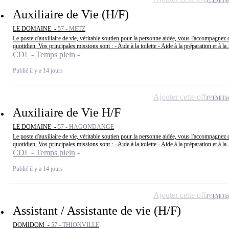
CDI
Te
Auxiliaire de Vie (H/F)
LE DOMAINE -
57 - METZ
Le poste d'auxiliaire de vie, véritable soutien pour la personne aidée, vous l'accompagnez
quotidien. Vos principales missions sont : - Aide à la toilette - Aide à la préparation et à la..
CDI - Temps plein
Publié il y a 14 jours
Ajouter cette offre à ma
CDI
Te
Auxiliaire de Vie H/F
LE DOMAINE -
57 - HAGONDANGE
Le poste d'auxiliaire de vie, véritable soutien pour la personne aidée, vous l'accompagnez
quotidien. Vos principales missions sont : - Aide à la toilette - Aide à la préparation et à la..
CDI - Temps plein
Publié il y a 14 jours
Ajouter cette offre à ma
CDI
Te
Assistant / Assistante de vie (H/F)
DOMIDOM -
57 - THIONVILLE