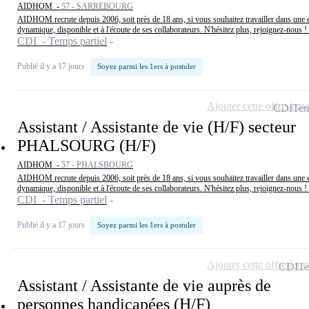
AIDHOM -
57 - SARREBOURG
AIDHOM recrute depuis 2006, soit près de 18 ans, si vous souhaitez travailler dans une e
dynamique, disponible et à l'écoute de ses collaborateurs. N'hésitez plus, rejoignez-nous ! 
CDI - Temps partiel
Publié il y a 17 jours
Soyez parmi les 1ers à postuler
Ajouter cette offre à ma
CDI
Tem
Assistant / Assistante de vie (H/F) secteur
PHALSOURG (H/F)
AIDHOM -
57 - PHALSBOURG
AIDHOM recrute depuis 2006, soit près de 18 ans, si vous souhaitez travailler dans une e
dynamique, disponible et à l'écoute de ses collaborateurs. N'hésitez plus, rejoignez-nous ! 
CDI - Temps partiel
Publié il y a 17 jours
Soyez parmi les 1ers à postuler
Ajouter cette offre à ma
CDI
Te
Assistant / Assistante de vie auprès de
personnes handicapées (H/F)