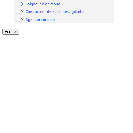
Fermer
Fermer
le détail de l'offre
/
Offre
sur
Offre précéden