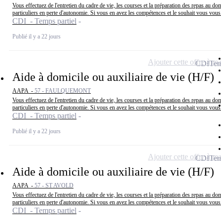
Vous effectuez de l'entretien du cadre de vie, les courses et la préparation des repas au dom
particuliers en perte d'autonomie. Si vous en avez les compétences et le souhait vous vous.
CDI - Temps partiel
Publié il y a 22 jours
Ajouter cette offre à ma
CDI
Tem
Aide à domicile ou auxiliaire de vie (H/F)
AAPA -
57 - FAULQUEMONT
Vous effectuez de l'entretien du cadre de vie, les courses et la préparation des repas au dom
particuliers en perte d'autonomie. Si vous en avez les compétences et le souhait vous vous.
CDI - Temps partiel
Publié il y a 22 jours
Ajouter cette offre à ma
CDI
Tem
Aide à domicile ou auxiliaire de vie (H/F)
AAPA -
57 - ST AVOLD
Vous effectuez de l'entretien du cadre de vie, les courses et la préparation des repas au dom
particuliers en perte d'autonomie. Si vous en avez les compétences et le souhait vous vous.
CDI - Temps partiel