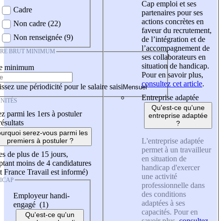
Cap emploi et ses
Cadre
partenaires pour ses
actions concrètes en
Non cadre (22)
faveur du recrutement,
Non renseignée (9)
de l’intégration et de
l’accompagnement de
IRE BRUT MINIMUM
ses collaborateurs en
situation de handicap.
re minimum
Pour en savoir plus,
consultez cet article
.
ssez une périodicité pour le salaire saisi
Entreprise adaptée
NITÉS
Qu'est-ce qu'une
z parmi les 1ers à postuler
entreprise adaptée
résultats
?
urquoi serez-vous parmi les
L'entreprise adaptée
premiers à postuler ?
permet à un travailleur
es de plus de 15 jours,
en situation de
tant moins de 4 candidatures
handicap d'exercer
t France Travail est informé)
une activité
ICAP
professionnelle dans
des conditions
Employeur handi-
adaptées à ses
engagé (1)
capacités. Pour en
Qu'est-ce qu'un
savoir plus,
consultez