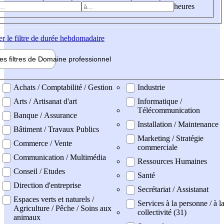
heures
er
le filtre de durée hebdomadaire
les filtres de
Domaine pro
fessionnel
ne professionel
Achats / Comptabilité / Gestion
Industrie
Arts / Artisanat d'art
Informatique /
Télécommunication
Banque / Assurance
Installation / Maintenance
Bâtiment / Travaux Publics
Marketing / Stratégie
Commerce / Vente
commerciale
Communication / Multimédia
Ressources Humaines
Conseil / Etudes
Santé
Direction d'entreprise
Secrétariat / Assistanat
Espaces verts et naturels /
Services à la personne / à l
Agriculture / Pêche / Soins aux
collectivité (31)
animaux