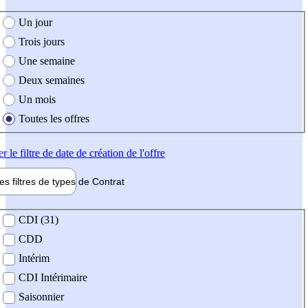
e création de l'offre
Un jour
Trois jours
Une semaine
Deux semaines
Un mois
Toutes les offres
er
le filtre de date de création de l'offre
les filtres de types de
Contrat
de contrat
CDI (31)
CDD
Intérim
CDI Intérimaire
Saisonnier