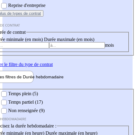
Reprise d'entreprise
plus
de types de contrat
 DE CONTRAT
ée de contrat
ée minimale (en mois)
Durée maximale (en mois)
mois
er
le filtre du type de contrat
les filtres de
Durée hebdo
madaire
 hebdomadaire
Temps plein (5)
Temps partiel (17)
Non renseignée (9)
 HEBDOMADAIRE
cisez la durée hebdomadaire :
ée minimale (en heure)
Durée maximale (en heure)