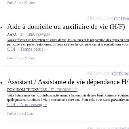
Publié il y a 22 jours
Ajouter cette offre à ma
CDI
Tem
Aide à domicile ou auxiliaire de vie (H/F)
AAPA -
57 - CREUTZWALD
Vous effectuez de l'entretien du cadre de vie, les courses et la préparation des repas au dom
particuliers en perte d'autonomie. Si vous en avez les compétences et le souhait vous vous.
CDI - Temps partiel
Publié il y a 22 jours
Ajouter cette offre à ma
CDI
Non 
Assistant / Assistante de vie dépendance H
DOMIDOM THIONVILLE -
57 - THIONVILLE
Votre future mission : Contribuez activement à l'autonomie de nos bénéficiaires et soutenez
qu'ils puissent continuer à vivre sereinement chez eux. Pour cela, vous serez présent(e) au.
CDI - Non renseigné
Publié il y a 2 jours
Ajouter cette offre à ma