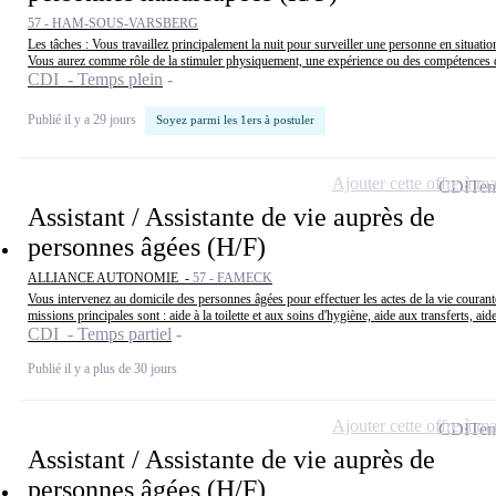
57 - HAM-SOUS-VARSBERG
Les tâches : Vous travaillez principalement la nuit pour surveiller une personne en situati
Vous aurez comme rôle de la stimuler physiquement, une expérience ou des compétences d
CDI - Temps plein
Publié il y a 29 jours
Soyez parmi les 1ers à postuler
Ajouter cette offre à ma
CDI
Tem
Assistant / Assistante de vie auprès de
personnes âgées (H/F)
ALLIANCE AUTONOMIE -
57 - FAMECK
Vous intervenez au domicile des personnes âgées pour effectuer les actes de la vie courant
missions principales sont : aide à la toilette et aux soins d'hygiène, aide aux transferts, aide
CDI - Temps partiel
Publié il y a plus de 30 jours
Ajouter cette offre à ma
CDI
Tem
Assistant / Assistante de vie auprès de
personnes âgées (H/F)