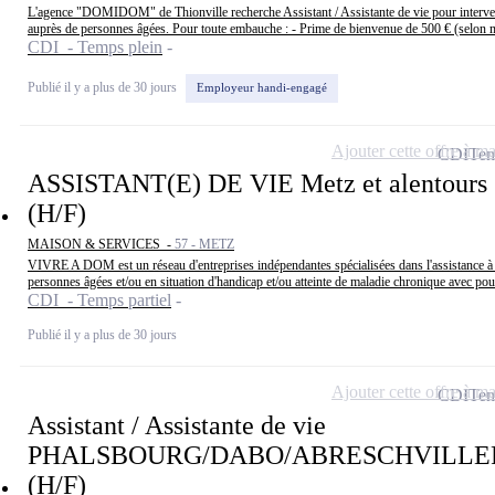
L'agence "DOMIDOM" de Thionville recherche Assistant / Assistante de vie pour interve
auprès de personnes âgées. Pour toute embauche : - Prime de bienvenue de 500 € (selon m
CDI - Temps plein
Publié il y a plus de 30 jours
Employeur handi-engagé
Ajouter cette offre à ma
CDI
Tem
ASSISTANT(E) DE VIE Metz et alentours
(H/F)
MAISON & SERVICES -
57 - METZ
VIVRE A DOM est un réseau d'entreprises indépendantes spécialisées dans l'assistance à
personnes âgées et/ou en situation d'handicap et/ou atteinte de maladie chronique avec pou
CDI - Temps partiel
Publié il y a plus de 30 jours
Ajouter cette offre à ma
CDI
Tem
Assistant / Assistante de vie
PHALSBOURG/DABO/ABRESCHVILLE
(H/F)