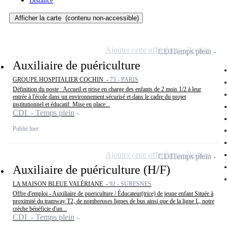
Distance
Afficher la carte
(contenu non-accessible)
Ajouter cette offre à ma sélection
CDI
Temps plein
Auxiliaire de puériculture
GROUPE HOSPITALIER COCHIN -
75 - PARIS
Définition du poste : Accueil et prise en charge des enfants de 2 mois 1/2 à leur
entrée à l'école dans un environnement sécurisé et dans le cadre du projet
institutionnel et éducatif. Mise en place...
CDI - Temps plein
Publié hier
Ajouter cette offre à ma sélection
CDI
Temps plein
Auxiliaire de puériculture (H/F)
LA MAISON BLEUE VALÉRIANE -
92 - SURESNES
Offre d'emploi - Auxiliaire de puericulture / Éducateur(trice) de jeune enfant Située à
proximité du tramway T2, de nombreuses lignes de bus ainsi que de la ligne L, notre
crèche bénéficie d'un...
CDI - Temps plein