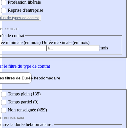
Profession libérale
Reprise d'entreprise
plus
de types de contrat
 DE CONTRAT
ée de contrat
ée minimale (en mois)
Durée maximale (en mois)
mois
er
le filtre du type de contrat
les filtres de
Durée hebdo
madaire
 hebdomadaire
Temps plein (135)
Temps partiel (9)
Non renseignée (459)
 HEBDOMADAIRE
cisez la durée hebdomadaire :