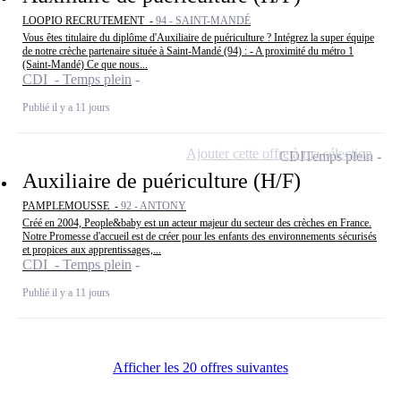
LOOPIO RECRUTEMENT -
94 - SAINT-MANDÉ
Vous êtes titulaire du diplôme d'Auxiliaire de puériculture ? Intégrez la super équipe
de notre crèche partenaire située à Saint-Mandé (94) : - A proximité du métro 1
(Saint-Mandé) Ce que nous...
CDI - Temps plein
Publié il y a 11 jours
Ajouter cette offre à ma sélection
CDI
Temps plein
Auxiliaire de puériculture (H/F)
PAMPLEMOUSSE -
92 - ANTONY
Créé en 2004, People&baby est un acteur majeur du secteur des crèches en France.
Notre Promesse d'accueil est de créer pour les enfants des environnements sécurisés
et propices aux apprentissages,...
CDI - Temps plein
Publié il y a 11 jours
Afficher les 20 offres suivantes