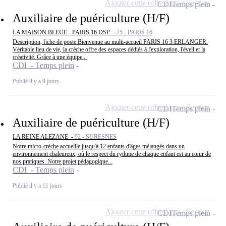
Ajouter cette offre à ma sélection
CDI
Temps plein
Auxiliaire de puériculture (H/F)
LA MAISON BLEUE - PARIS 16 DSP -
75 - PARIS 16
Description, fiche de poste Bienvenue au multi-accueil PARIS 16 3 ERLANGER.
Véritable lieu de vie, la crèche offre des espaces dédiés à l'exploration, l'éveil et la
créativité. Grâce à une équipe...
CDI - Temps plein
Publié il y a 9 jours
Ajouter cette offre à ma sélection
CDI
Temps plein
Auxiliaire de puériculture (H/F)
LA REINE ALEZANE -
92 - SURESNES
Notre micro-crèche accueille jusqu'à 12 enfants d'âges mélangés dans un
environnement chaleureux, où le respect du rythme de chaque enfant est au cœur de
nos pratiques. Notre projet pédagogique...
CDI - Temps plein
Publié il y a 11 jours
Ajouter cette offre à ma sélection
CDI
Temps plein