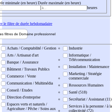
ée minimale (en heure)
Durée maximale (en heure)
heures
er
le filtre de durée hebdomadaire
les filtres de
Domaine pro
fessionnel
ne professionel
Achats / Comptabilité / Gestion
Industrie
Arts / Artisanat d'art
Informatique /
Télécommunication
Banque / Assurance
Installation / Maintenance
Bâtiment / Travaux Publics
Marketing / Stratégie
Commerce / Vente
commerciale
Communication / Multimédia
Ressources Humaines
Conseil / Etudes
Santé (518)
Direction d'entreprise
Secrétariat / Assistanat (11)
Espaces verts et naturels /
Services à la personne / à l
Agriculture / Pêche / Soins aux
collectivité (72)