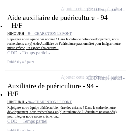
Ajouter cette offre à ma sélection
CDD
Temps partiel
Aide auxiliaire de puériculture - 94
- H/F
HINOUKH -
94 - CHARENTON LE PONT
Rejoignez notre équipe passionnée ! Dans le cadre de notre développement, nous
recherchons un(e) Aide Auxiliaire de Puériculture passionné(e) pour intégrer notre
micro crèche, un espace chaleureux...
CDD - Temps partiel
Publié il y a 3 jours
Ajouter cette offre à ma sélection
CDD
Temps partiel
Auxiliaire de puériculture - 94 -
H/F
HINOUKH -
94 - CHARENTON LE PONT
Rejoignez notre équipe dédiée au bien-être des enfants ! Dans le cadre de notre
développement, nous recherchons un(e) Auxiliaire de Puériculture passionné(e)
pour intégrer notre micro-crèche, un...
CDD - Temps partiel
Publié il y a 3 jours