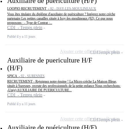
Auxiliaire de puériculture (H/F)
LOOPIO RECRUTEMENT -
92 - ISSY-LES-MOULINEAUX
Vous êtes titulaire du diplôme d'auxiliaire de puériculture ? Intégrez notre crèche
partenaire Les petites canailles située à Issy-les-moulineaux (92). Ce que nous
proposons : - Type de Contrat :...
CDI - Temps plein
Publié il y a 11 jours
Ajouter cette offre à ma sélection
CDI
Temps plein
Auxiliaire de puericulture H/F
(H/F)
SPICA -
92 - SURESNES
RECRUTEMENT - Rejoignez notre équipe ! La Micro-crèche La Maison Bleue,
située à Suresnes, recrute des professionnels de la petite enfance Nous recherchons:
-Un(e) AUXILIAIRE DE PUERICULTURE...
CDI - Temps plein
Publié il y a 11 jours
Ajouter cette offre à ma sélection
CDI
Temps plein
Auxiliaire de puériculture (H/F)