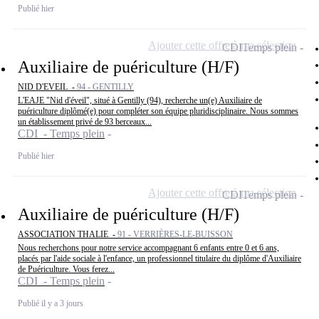
Publié hier
Ajouter cette offre à ma sélection
CDI
Temps plein
Auxiliaire de puériculture (H/F)
NID D'EVEIL -
94 - GENTILLY
L'EAJE "Nid d'éveil", situé à Gentilly (94), recherche un(e) Auxiliaire de
puériculture diplômé(e) pour compléter son équipe pluridisciplinaire. Nous sommes
un établissement privé de 93 berceaux...
CDI - Temps plein
Publié hier
Ajouter cette offre à ma sélection
CDI
Temps plein
Auxiliaire de puériculture (H/F)
ASSOCIATION THALIE -
91 - VERRIÈRES-LE-BUISSON
Nous recherchons pour notre service accompagnant 6 enfants entre 0 et 6 ans,
placés par l'aide sociale à l'enfance, un professionnel titulaire du diplôme d'Auxiliaire
de Puériculture. Vous ferez...
CDI - Temps plein
Publié il y a 3 jours