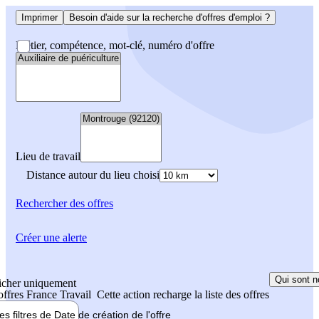
Imprimer
Besoin d'aide sur la recherche d'offres d'emploi ?
Métier, compétence, mot-clé, numéro d'offre
Lieu de travail
Distance autour du lieu choisi
Rechercher
des offres
Créer une alerte
Qui sont n
icher uniquement
 offres France Travail
Cette action recharge la liste des offres
les filtres de
Date de création
de l'offre