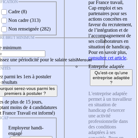
IFICATION
par France travail,
Cap emploi et ses
Cadre (8)
partenaires pour ses
actions concrètes en
Non cadre (313)
faveur du recrutement,
Non renseignée (282)
de l’intégration et de
l’accompagnement de
IRE BRUT MINIMUM
ses collaborateurs en
situation de handicap.
re minimum
Pour en savoir plus,
consultez cet article
.
ssez une périodicité pour le salaire saisi
Entreprise adaptée
NITÉS
Qu'est-ce qu'une
z parmi les 1ers à postuler
entreprise adaptée
)
résultats
?
urquoi serez-vous parmi les
L'entreprise adaptée
premiers à postuler ?
permet à un travailleur
es de plus de 15 jours,
en situation de
tant moins de 4 candidatures
handicap d'exercer
t France Travail est informé)
une activité
ICAP
professionnelle dans
des conditions
Employeur handi-
adaptées à ses
engagé
capacités. Pour en