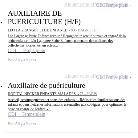
Ajouter cette offre à ma sélection
CDI
Temps plein
AUXILIAIRE DE
PUERICULTURE (H/F)
LEO LAGRANGE PETITE ENFANCE -
93 - BAGNOLET
Léo Lagrange Petite Enfance recrute ! Rejoignez un acteur humain et engagé de la
petite enfance ! Léo Lagrange Petite Enfance, partenaire de confiance des
collectivités locales, est un acteur...
CDI - Temps plein
Publié il y a 9 jours
Ajouter cette offre à ma sélection
CDI
Temps plein
Auxiliaire de puériculture
HOPITAL NECKER ENFANTS MALADES -
75 - PARIS
Accueil, accompagnement et soins des enfants : - Réaliser les familiarisations des
enfants et transmettre les informations essentielles aux collègues pour optimiser la
prise en charge de l'enfant. -...
CDI - Temps plein
Publié il y a 9 jours