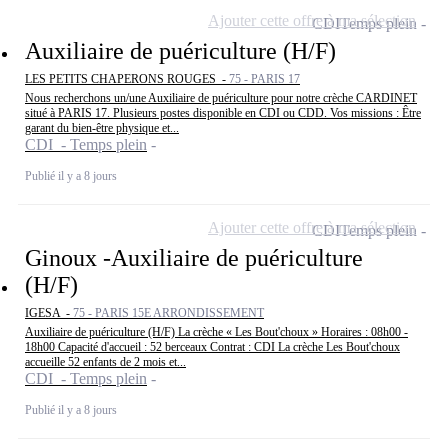
Ajouter cette offre à ma sélection
CDI
Temps plein
Auxiliaire de puériculture (H/F)
LES PETITS CHAPERONS ROUGES -
75 - PARIS 17
Nous recherchons un/une Auxiliaire de puériculture pour notre crèche CARDINET
situé à PARIS 17. Plusieurs postes disponible en CDI ou CDD. Vos missions : Être
garant du bien-être physique et...
CDI - Temps plein
Publié il y a 8 jours
Ajouter cette offre à ma sélection
CDI
Temps plein
Ginoux -Auxiliaire de puériculture
(H/F)
IGESA -
75 - PARIS 15E ARRONDISSEMENT
Auxiliaire de puériculture (H/F) La crèche « Les Bout'choux » Horaires : 08h00 -
18h00 Capacité d'accueil : 52 berceaux Contrat : CDI La crèche Les Bout'choux
accueille 52 enfants de 2 mois et...
CDI - Temps plein
Publié il y a 8 jours