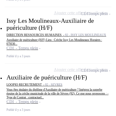
Ajouter cette offre à ma sélection
CDI
Temps plein
Issy Les Moulineaux-Auxiliaire de
puériculture (H/F)
DIRECTION RESSOURCES HUMAINES -
92 - ISSY LES MOULINEAUX
Auxiliaire de puériculture (H/F) Lieu : Crèche Issy Les Moulineaux Horaires :
07H30...
CDI - Temps plein
Publié il y a 3 jours
Ajouter cette offre à ma sélection
CDI
Temps plein
Auxiliaire de puériculture (H/F)
LOOPIO RECRUTEMENT -
92 - SEVRES
Vous êtes titulaire du diplôme d'Auxiliaire de puériculture ? Intégrez la superbe
équipe de la crèche municipale de la ville de Sèvres (92). Ce que nous proposons : -
Type de Contrat : contractuel...
CDI - Temps plein
Publié il y a 3 jours