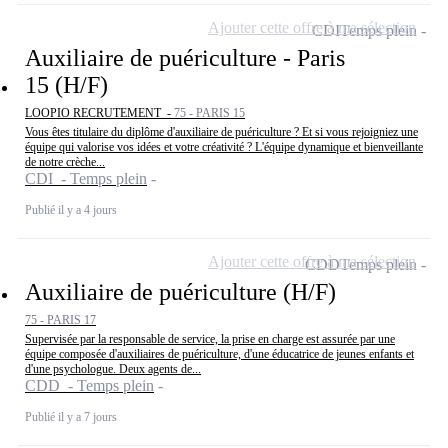
Ajouter cette offre à ma sélection
CDI
Temps plein
Auxiliaire de puériculture - Paris
15 (H/F)
LOOPIO RECRUTEMENT -
75 - PARIS 15
Vous êtes titulaire du diplôme d'auxiliaire de puériculture ? Et si vous rejoigniez une
équipe qui valorise vos idées et votre créativité ? L'équipe dynamique et bienveillante
de notre crèche...
CDI - Temps plein
Publié il y a 4 jours
Ajouter cette offre à ma sélection
CDD
Temps plein
Auxiliaire de puériculture (H/F)
75 - PARIS 17
Supervisée par la responsable de service, la prise en charge est assurée par une
équipe composée d'auxiliaires de puériculture, d'une éducatrice de jeunes enfants et
d'une psychologue. Deux agents de...
CDD - Temps plein
Publié il y a 7 jours