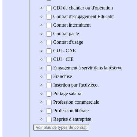
CDI de chantier ou d'opération
Contrat d'Engagement Educatif
Contrat intermittent
Contrat pacte
Contrat d'usage
CUI - CAE
CUI - CIE
Engagement à servir dans la réserve
Franchise
Insertion par l'activ.éco.
Portage salarial
Profession commerciale
Profession libérale
Reprise d'entreprise
Voir plus
de types de contrat