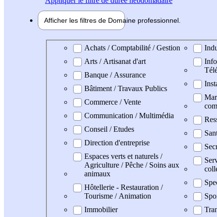
Appliquer
le filtre de durée hebdomadaire
Afficher les filtres de
Domaine pro
fessionnel
Domaine professionel
Achats / Comptabilité / Gestion
Indu
Arts / Artisanat d'art
Info
Tél
Banque / Assurance
Inst
Bâtiment / Travaux Publics
Mark
Commerce / Vente
com
Communication / Multimédia
Res
Conseil / Etudes
San
Direction d'entreprise
Secr
Espaces verts et naturels /
Serv
Agriculture / Pêche / Soins aux
coll
animaux
Spe
Hôtellerie - Restauration /
Tourisme / Animation
Spo
Immobilier
Tran