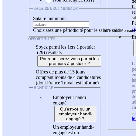
de
l
SALAIRE BRUT MINIMUM
se
si
Salaire minimum
Po
co
Choisissez une périodicité pour le salaire saisi
En
OPPORTUNITÉS
Soyez parmi les 1ers à postuler
(29)
résultats
Pourquoi serez-vous parmi les
L'
premiers à postuler ?
pe
Offres de plus de 15 jours,
en
comptant moins de 4 candidatures
ha
(dont France Travail est informé)
un
HANDICAP
pr
de
Employeur handi-
ad
engagé
ca
Qu'est-ce qu'un
sa
employeur handi-
le
engagé ?
Un employeur handi-
engagé est un