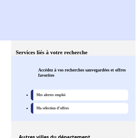
Services liés à votre recherche
Accédez à vos recherches sauvegardées et offres
favorites
Mes alertes emploi
Ma sélection d’offres
Autres
villes
du département