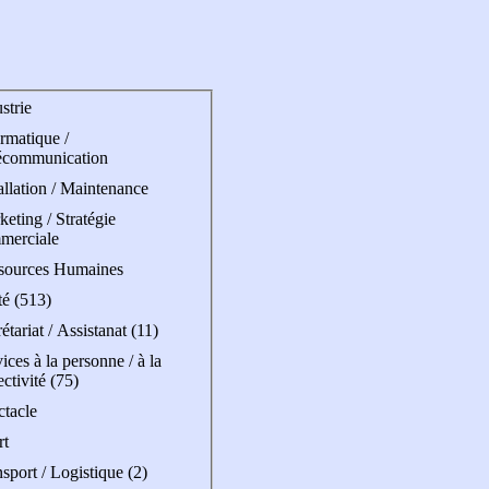
strie
rmatique /
écommunication
allation / Maintenance
eting / Stratégie
merciale
sources Humaines
té (513)
étariat / Assistanat (11)
ices à la personne / à la
ectivité (75)
ctacle
rt
sport / Logistique (2)