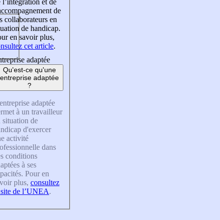
 l’intégration et de
’accompagnement de
s collaborateurs en
tuation de handicap.
ur en savoir plus,
nsultez cet article
.
treprise adaptée
Qu'est-ce qu'une
entreprise adaptée
?
entreprise adaptée
rmet à un travailleur
 situation de
ndicap d'exercer
e activité
ofessionnelle dans
s conditions
aptées à ses
pacités. Pour en
voir plus,
consultez
 site de l’UNEA
.