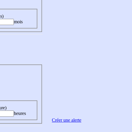
s)
mois
ure)
heures
Créer une alerte